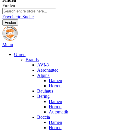
Finden
Finden
Erweiterte Suche
Finden
Menu
Uhren
Brands
AVI-8
Aeronautec
Alpina
Damen
Herren
Bauhaus
Bering
Damen
Herren
Automatik
Boccia
Damen
Herren