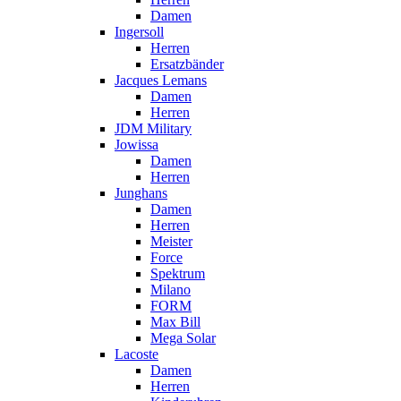
Damen
Ingersoll
Herren
Ersatzbänder
Jacques Lemans
Damen
Herren
JDM Military
Jowissa
Damen
Herren
Junghans
Damen
Herren
Meister
Force
Spektrum
Milano
FORM
Max Bill
Mega Solar
Lacoste
Damen
Herren