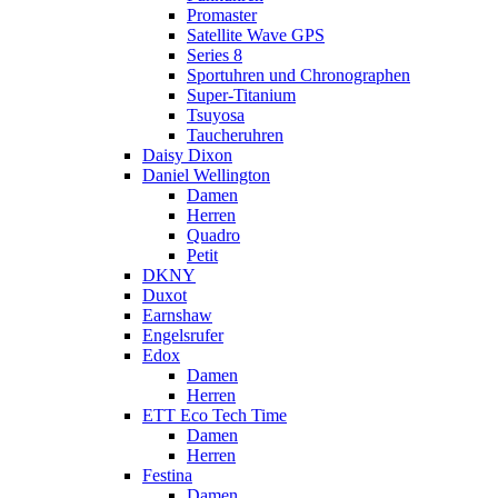
Promaster
Satellite Wave GPS
Series 8
Sportuhren und Chronographen
Super-Titanium
Tsuyosa
Taucheruhren
Daisy Dixon
Daniel Wellington
Damen
Herren
Quadro
Petit
DKNY
Duxot
Earnshaw
Engelsrufer
Edox
Damen
Herren
ETT Eco Tech Time
Damen
Herren
Festina
Damen