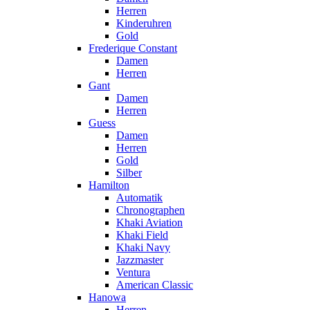
Herren
Kinderuhren
Gold
Frederique Constant
Damen
Herren
Gant
Damen
Herren
Guess
Damen
Herren
Gold
Silber
Hamilton
Automatik
Chronographen
Khaki Aviation
Khaki Field
Khaki Navy
Jazzmaster
Ventura
American Classic
Hanowa
Herren