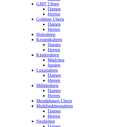
GMT Uhren
Damen
Herren
Goldene Uhren
Damen
Herren
Holzuhren
Keramikuhren
Damen
Herren
Kinderuhren
Mädchen
Jungen
Luxusuhren
Damen
Herren
Militäruhren
Damen
Herren
Mondphasen Uhren
Multifunktionsuhren
Damen
Herren
Neuheiten
Damen