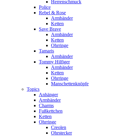
Herrenschmuck
Police
Rebel & Rose
Armbänder
Ketten
Save Brave
Armbänder
Ketten
Ohrringe
Tamaris
Armbänder
Tommy Hilfiger
Armbänder
Ketten
Ohrringe
Manschettenknöpfe
Topics
Anhänger
Armbänder
Charms
Fußkettchen
Ketten
Ohrringe
Creolen
Ohrstecker