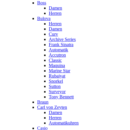
Boss
Damen
Herren
Bulova
Herren
Damen
Curv
Archive Series
Frank Sinatra
Automatik
Accutron
Classic
Maquina
Marine Star
Rubaiyat
Snorkel
Sutton
Surveyor
Tony Bennett
Braun
Carl von Zeyten
Damen
Herren
Automatikuhren
Casio