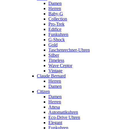
Damen
Herren
Baby-G
Collection
Pro-Trek
Edifice
Funkuhren
G-Shock
Gold
Taschenrechner-Uhren
Silber
Timeless
Wave Ceptor
Vintage
Claude Bernard
Herren
Damen
Citizen
Damen
Herren
Attesa
Automatikuhren
Eco-Drive Uhren
Elegant
Funkuhren