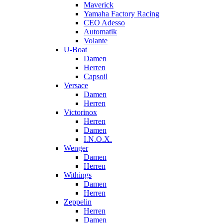
Maverick
Yamaha Factory Racing
CEO Adesso
Automatik
Volante
U-Boat
Damen
Herren
Capsoil
Versace
Damen
Herren
Victorinox
Herren
Damen
I.N.O.X.
Wenger
Damen
Herren
Withings
Damen
Herren
Zeppelin
Herren
Damen