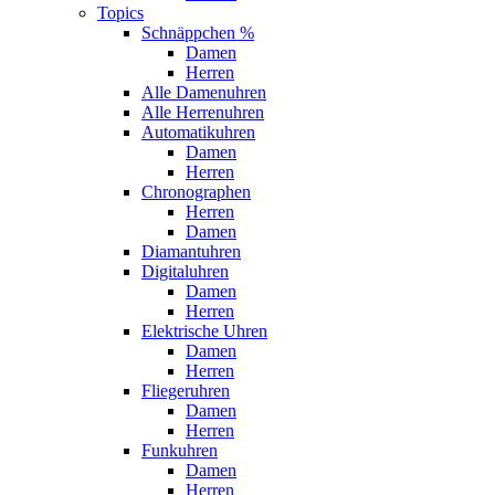
Topics
Schnäppchen %
Damen
Herren
Alle Damenuhren
Alle Herrenuhren
Automatikuhren
Damen
Herren
Chronographen
Herren
Damen
Diamantuhren
Digitaluhren
Damen
Herren
Elektrische Uhren
Damen
Herren
Fliegeruhren
Damen
Herren
Funkuhren
Damen
Herren