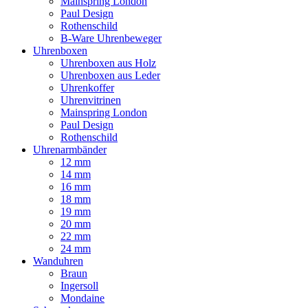
Mainspring London
Paul Design
Rothenschild
B-Ware Uhrenbeweger
Uhrenboxen
Uhrenboxen aus Holz
Uhrenboxen aus Leder
Uhrenkoffer
Uhrenvitrinen
Mainspring London
Paul Design
Rothenschild
Uhrenarmbänder
12 mm
14 mm
16 mm
18 mm
19 mm
20 mm
22 mm
24 mm
Wanduhren
Braun
Ingersoll
Mondaine