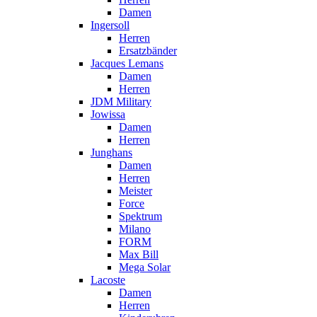
Damen
Ingersoll
Herren
Ersatzbänder
Jacques Lemans
Damen
Herren
JDM Military
Jowissa
Damen
Herren
Junghans
Damen
Herren
Meister
Force
Spektrum
Milano
FORM
Max Bill
Mega Solar
Lacoste
Damen
Herren