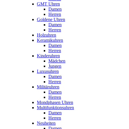
GMT Uhren
Damen
Herren
Goldene Uhren
Damen
Herren
Holzuhren
Keramikuhren
Damen
Herren
Kinderuhren
Mädchen
Jungen
Luxusuhren
Damen
Herren
Militäruhren
Damen
Herren
Mondphasen Uhren
Multifunktionsuhren
Damen
Herren
Neuheiten
Damen