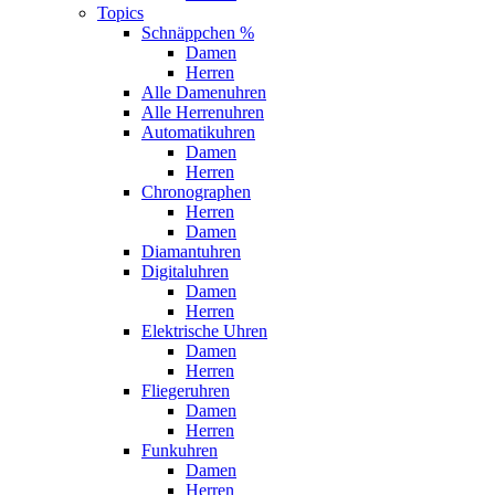
Topics
Schnäppchen %
Damen
Herren
Alle Damenuhren
Alle Herrenuhren
Automatikuhren
Damen
Herren
Chronographen
Herren
Damen
Diamantuhren
Digitaluhren
Damen
Herren
Elektrische Uhren
Damen
Herren
Fliegeruhren
Damen
Herren
Funkuhren
Damen
Herren