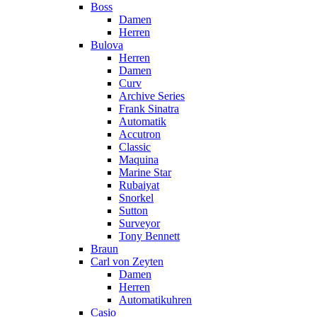
Boss
Damen
Herren
Bulova
Herren
Damen
Curv
Archive Series
Frank Sinatra
Automatik
Accutron
Classic
Maquina
Marine Star
Rubaiyat
Snorkel
Sutton
Surveyor
Tony Bennett
Braun
Carl von Zeyten
Damen
Herren
Automatikuhren
Casio