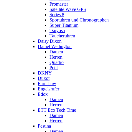
Promaster
Satellite Wave GPS
Series 8
Sportuhren und Chronographen
Super-Titanium
Tsuyosa
Taucheruhren
Daisy Dixon
Daniel Wellington
Damen
Herren
Quadro
Petit
DKNY
Duxot
Earnshaw
Engelsrufer
Edox
Damen
Herren
ETT Eco Tech Time
Damen
Herren
Festina
Damen