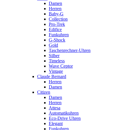
Damen
Herren
Baby-G
Collection
Pro-Trek
Edifice
Funkuhren
G-Shock
Gold
Taschenrechner-Uhren
Silber
Timeless
Wave Ceptor
Vintage
Claude Bernard
Herren
Damen
Citizen
Damen
Herren
Attesa
Automatikuhren
Eco-Drive Uhren
Elegant
Funkuhren