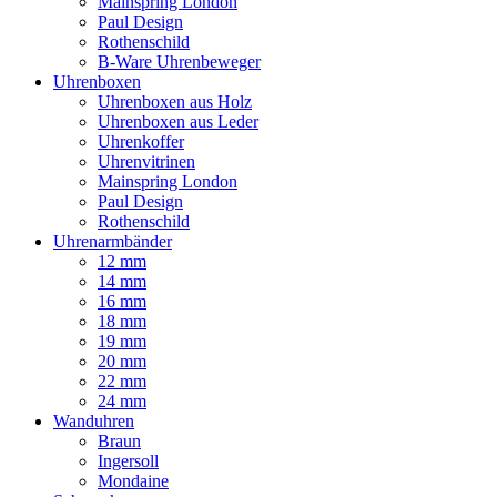
Mainspring London
Paul Design
Rothenschild
B-Ware Uhrenbeweger
Uhrenboxen
Uhrenboxen aus Holz
Uhrenboxen aus Leder
Uhrenkoffer
Uhrenvitrinen
Mainspring London
Paul Design
Rothenschild
Uhrenarmbänder
12 mm
14 mm
16 mm
18 mm
19 mm
20 mm
22 mm
24 mm
Wanduhren
Braun
Ingersoll
Mondaine