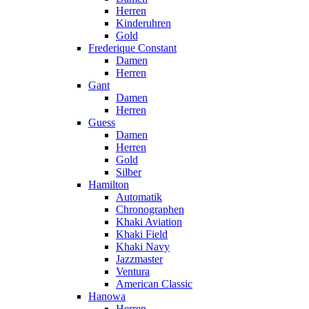
Herren
Kinderuhren
Gold
Frederique Constant
Damen
Herren
Gant
Damen
Herren
Guess
Damen
Herren
Gold
Silber
Hamilton
Automatik
Chronographen
Khaki Aviation
Khaki Field
Khaki Navy
Jazzmaster
Ventura
American Classic
Hanowa
Herren