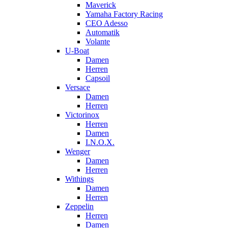
Maverick
Yamaha Factory Racing
CEO Adesso
Automatik
Volante
U-Boat
Damen
Herren
Capsoil
Versace
Damen
Herren
Victorinox
Herren
Damen
I.N.O.X.
Wenger
Damen
Herren
Withings
Damen
Herren
Zeppelin
Herren
Damen