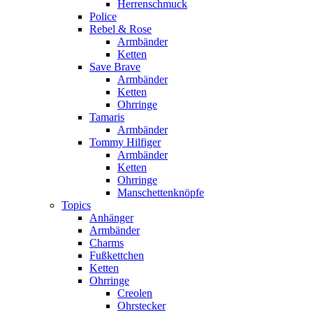
Herrenschmuck
Police
Rebel & Rose
Armbänder
Ketten
Save Brave
Armbänder
Ketten
Ohrringe
Tamaris
Armbänder
Tommy Hilfiger
Armbänder
Ketten
Ohrringe
Manschettenknöpfe
Topics
Anhänger
Armbänder
Charms
Fußkettchen
Ketten
Ohrringe
Creolen
Ohrstecker