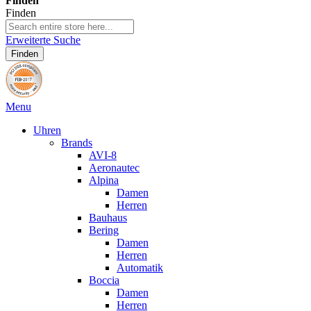
Finden
Finden
Erweiterte Suche
Finden
Menu
Uhren
Brands
AVI-8
Aeronautec
Alpina
Damen
Herren
Bauhaus
Bering
Damen
Herren
Automatik
Boccia
Damen
Herren