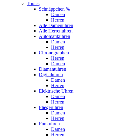
Topics
Schnäppchen %
Damen
Herren
Alle Damenuhren
Alle Herrenuhren
Automatikuhren
Damen
Herren
Chronographen
Herren
Damen
Diamantuhren
Digitaluhren
Damen
Herren
Elektrische Uhren
Damen
Herren
Fliegeruhren
Damen
Herren
Funkuhren
Damen
Herren