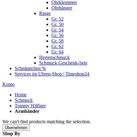
Ohrklemmen
Ohrhänger
Ringe
Gr. 52
Gr. 50
Gr. 54
Gr. 56
Gr. 58
Gr. 62
Gr. 64
Herrenschmuck
Schmuck Geschenk-Sets
Schnäppchen %
Services im Uhren-Shop | Timeshop24
Konto
Home
Schmuck
Tommy Hilfiger
Armbänder
We can't find products matching the selection.
Übernehmen
Shop By