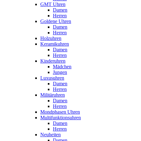
GMT Uhren
Damen
Herren
Goldene Uhren
Damen
Herren
Holzuhren
Keramikuhren
Damen
Herren
Kinderuhren
Mädchen
Jungen
Luxusuhren
Damen
Herren
Militäruhren
Damen
Herren
Mondphasen Uhren
Multifunktionsuhren
Damen
Herren
Neuheiten
Damen