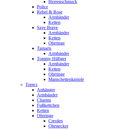
Herrenschmuck
Police
Rebel & Rose
Armbänder
Ketten
Save Brave
Armbänder
Ketten
Ohrringe
Tamaris
Armbänder
Tommy Hilfiger
Armbänder
Ketten
Ohrringe
Manschettenknöpfe
Topics
Anhänger
Armbänder
Charms
Fußkettchen
Ketten
Ohrringe
Creolen
Ohrstecker