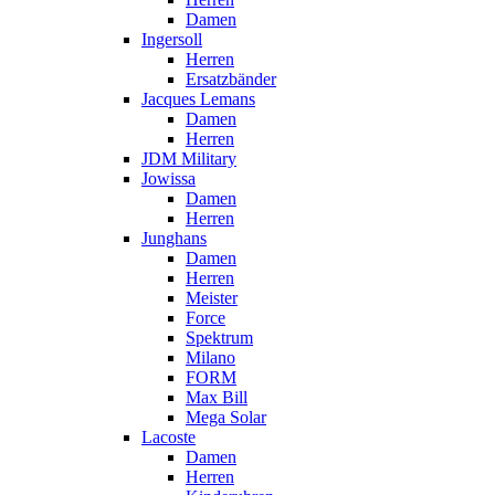
Damen
Ingersoll
Herren
Ersatzbänder
Jacques Lemans
Damen
Herren
JDM Military
Jowissa
Damen
Herren
Junghans
Damen
Herren
Meister
Force
Spektrum
Milano
FORM
Max Bill
Mega Solar
Lacoste
Damen
Herren