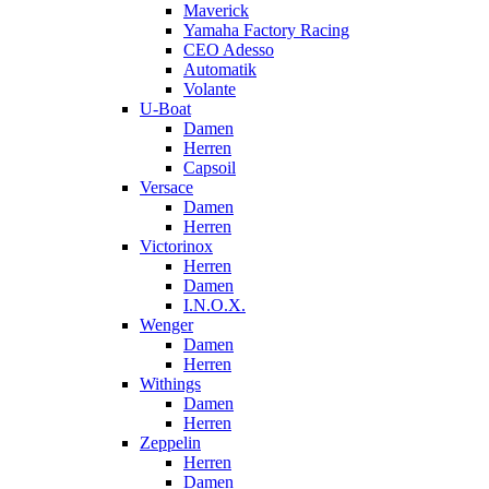
Maverick
Yamaha Factory Racing
CEO Adesso
Automatik
Volante
U-Boat
Damen
Herren
Capsoil
Versace
Damen
Herren
Victorinox
Herren
Damen
I.N.O.X.
Wenger
Damen
Herren
Withings
Damen
Herren
Zeppelin
Herren
Damen