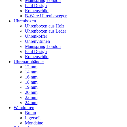
Mainspring London
Paul Design
Rothenschild
B-Ware Uhrenbeweger
Uhrenboxen
Uhrenboxen aus Holz
Uhrenboxen aus Leder
Uhrenkoffer
Uhrenvitrinen
Mainspring London
Paul Design
Rothenschild
Uhrenarmbänder
12 mm
14 mm
16 mm
18 mm
19 mm
20 mm
22 mm
24 mm
Wanduhren
Braun
Ingersoll
Mondaine