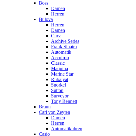
Boss
Damen
Herren
Bulova
Herren
Damen
Curv
Archive Series
Frank Sinatra
Automatik
Accutron
Classic
Maquina
Marine Star
Rubaiyat
Snorkel
Sutton
Surveyor
Tony Bennett
Braun
Carl von Zeyten
Damen
Herren
Automatikuhren
Casio