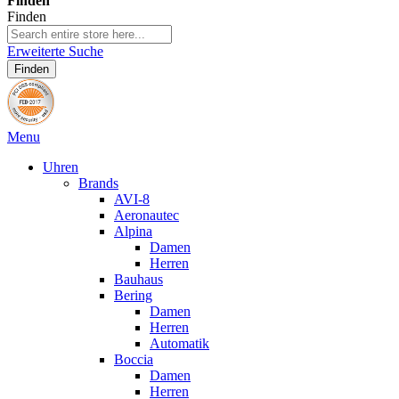
Finden
Finden
Erweiterte Suche
Finden
Menu
Uhren
Brands
AVI-8
Aeronautec
Alpina
Damen
Herren
Bauhaus
Bering
Damen
Herren
Automatik
Boccia
Damen
Herren