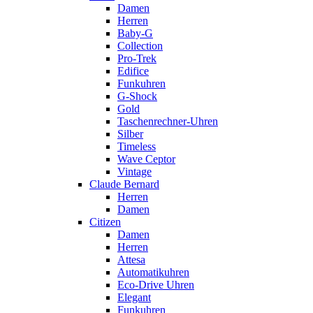
Damen
Herren
Baby-G
Collection
Pro-Trek
Edifice
Funkuhren
G-Shock
Gold
Taschenrechner-Uhren
Silber
Timeless
Wave Ceptor
Vintage
Claude Bernard
Herren
Damen
Citizen
Damen
Herren
Attesa
Automatikuhren
Eco-Drive Uhren
Elegant
Funkuhren