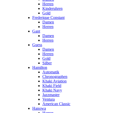
Herren
Kinderuhren
Gold
Frederique Constant
Damen
Herren
Gant
Damen
Herren
Guess
Damen
Herren
Gold
Silber
Hamilton
Automatik
Chronographen
Khaki Aviation
Khaki Field
Khaki Navy
Jazzmaster
Ventura
American Classic
Hanowa
Herren