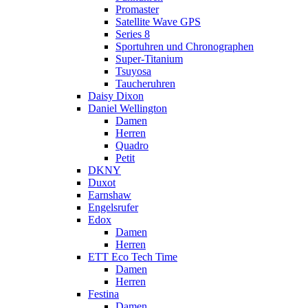
Promaster
Satellite Wave GPS
Series 8
Sportuhren und Chronographen
Super-Titanium
Tsuyosa
Taucheruhren
Daisy Dixon
Daniel Wellington
Damen
Herren
Quadro
Petit
DKNY
Duxot
Earnshaw
Engelsrufer
Edox
Damen
Herren
ETT Eco Tech Time
Damen
Herren
Festina
Damen