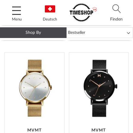
Skip
to
Content
Finden
Menu
Deutsch
Shop By
MVMT DAMENUHREN
ADD
ADD
TO
TO
WISH
WISH
LIST
LIST
MVMT
MVMT