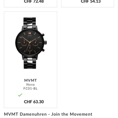
CHF 72.48
CHF 54.13
ADD
TO
WISH
LIST
MVMT
Nova
FC01-BL
CHF 63.30
MVMT Damenuhren - Join the Movement