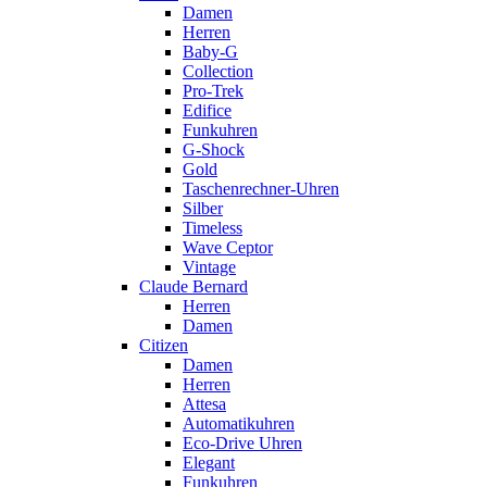
Damen
Herren
Baby-G
Collection
Pro-Trek
Edifice
Funkuhren
G-Shock
Gold
Taschenrechner-Uhren
Silber
Timeless
Wave Ceptor
Vintage
Claude Bernard
Herren
Damen
Citizen
Damen
Herren
Attesa
Automatikuhren
Eco-Drive Uhren
Elegant
Funkuhren