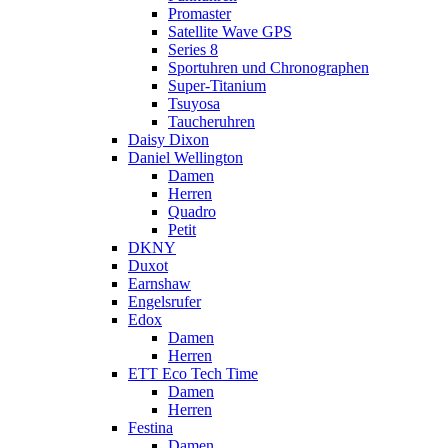
Promaster
Satellite Wave GPS
Series 8
Sportuhren und Chronographen
Super-Titanium
Tsuyosa
Taucheruhren
Daisy Dixon
Daniel Wellington
Damen
Herren
Quadro
Petit
DKNY
Duxot
Earnshaw
Engelsrufer
Edox
Damen
Herren
ETT Eco Tech Time
Damen
Herren
Festina
Damen