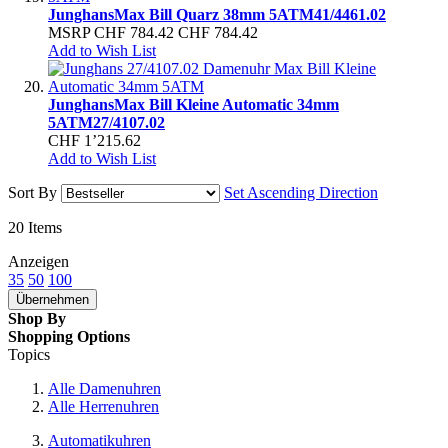
Junghans
Max Bill Quarz 38mm 5ATM
41/4461.02
MSRP
CHF 784.42
CHF 784.42
Add to Wish List
Junghans
Max Bill Kleine Automatic 34mm
5ATM
27/4107.02
CHF 1’215.62
Add to Wish List
Sort By
Set Ascending Direction
20
Items
Anzeigen
35
50
100
Übernehmen
Shop By
Shopping Options
Topics
Alle Damenuhren
Alle Herrenuhren
Automatikuhren