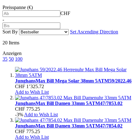
Preisspanne (€)
CHF
-
Sort By
Set Ascending Direction
20
Items
Anzeigen
35
50
100
Junghans
Max Bill Mega Solar 38mm 5ATM
59/2022.46
CHF 1’325.72
Add to Wish List
Junghans
Max Bill Damen 33mm 5ATM
47/7853.02
CHF 775.25
-3%
Add to Wish List
Junghans
Max Bill Damen 33mm 5ATM
47/7854.02
CHF 775.25
Add to Wish List