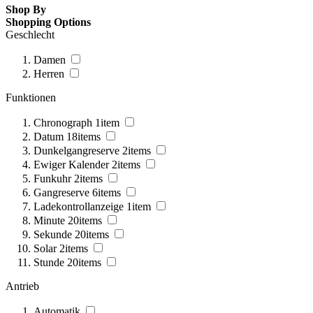
Shop By
Shopping Options
Geschlecht
Damen
Herren
Funktionen
Chronograph
1
item
Datum
18
items
Dunkelgangreserve
2
items
Ewiger Kalender
2
items
Funkuhr
2
items
Gangreserve
6
items
Ladekontrollanzeige
1
item
Minute
20
items
Sekunde
20
items
Solar
2
items
Stunde
20
items
Antrieb
Automatik