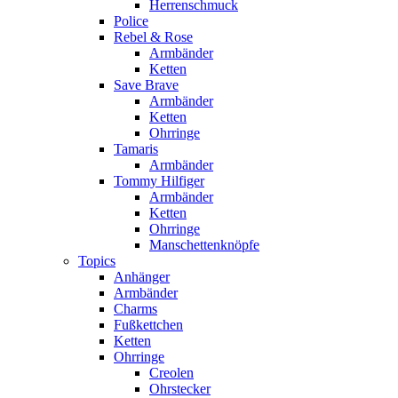
Herrenschmuck
Police
Rebel & Rose
Armbänder
Ketten
Save Brave
Armbänder
Ketten
Ohrringe
Tamaris
Armbänder
Tommy Hilfiger
Armbänder
Ketten
Ohrringe
Manschettenknöpfe
Topics
Anhänger
Armbänder
Charms
Fußkettchen
Ketten
Ohrringe
Creolen
Ohrstecker