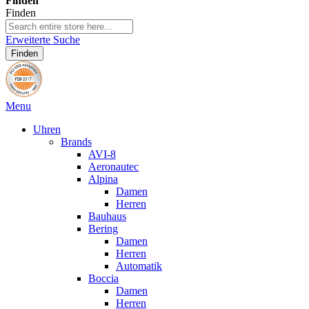
Finden
Finden
Erweiterte Suche
Finden
Menu
Uhren
Brands
AVI-8
Aeronautec
Alpina
Damen
Herren
Bauhaus
Bering
Damen
Herren
Automatik
Boccia
Damen
Herren