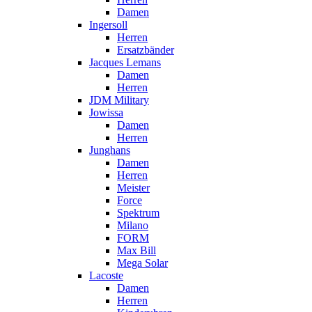
Damen
Ingersoll
Herren
Ersatzbänder
Jacques Lemans
Damen
Herren
JDM Military
Jowissa
Damen
Herren
Junghans
Damen
Herren
Meister
Force
Spektrum
Milano
FORM
Max Bill
Mega Solar
Lacoste
Damen
Herren