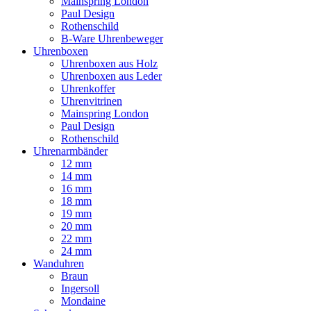
Mainspring London
Paul Design
Rothenschild
B-Ware Uhrenbeweger
Uhrenboxen
Uhrenboxen aus Holz
Uhrenboxen aus Leder
Uhrenkoffer
Uhrenvitrinen
Mainspring London
Paul Design
Rothenschild
Uhrenarmbänder
12 mm
14 mm
16 mm
18 mm
19 mm
20 mm
22 mm
24 mm
Wanduhren
Braun
Ingersoll
Mondaine