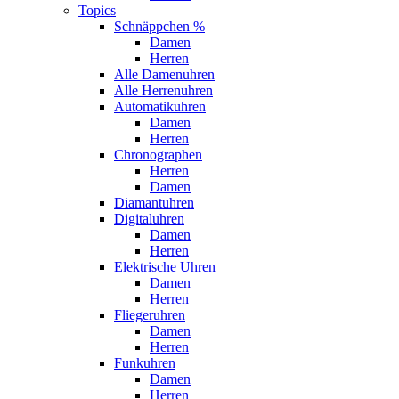
Topics
Schnäppchen %
Damen
Herren
Alle Damenuhren
Alle Herrenuhren
Automatikuhren
Damen
Herren
Chronographen
Herren
Damen
Diamantuhren
Digitaluhren
Damen
Herren
Elektrische Uhren
Damen
Herren
Fliegeruhren
Damen
Herren
Funkuhren
Damen
Herren