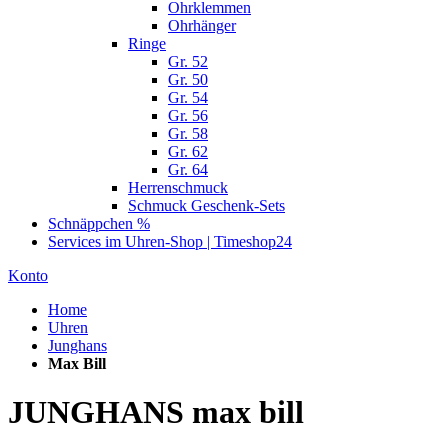
Ohrklemmen
Ohrhänger
Ringe
Gr. 52
Gr. 50
Gr. 54
Gr. 56
Gr. 58
Gr. 62
Gr. 64
Herrenschmuck
Schmuck Geschenk-Sets
Schnäppchen %
Services im Uhren-Shop | Timeshop24
Konto
Home
Uhren
Junghans
Max Bill
JUNGHANS max bill