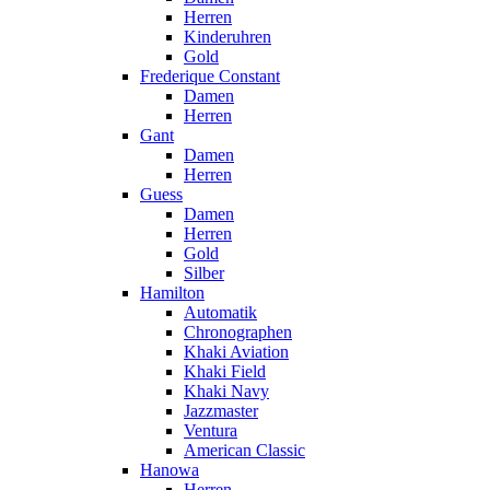
Herren
Kinderuhren
Gold
Frederique Constant
Damen
Herren
Gant
Damen
Herren
Guess
Damen
Herren
Gold
Silber
Hamilton
Automatik
Chronographen
Khaki Aviation
Khaki Field
Khaki Navy
Jazzmaster
Ventura
American Classic
Hanowa
Herren