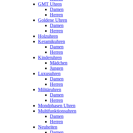
GMT Uhren
Damen
Herren
Goldene Uhren
Damen
Herren
Holzuhren
Keramikuhren
Damen
Herren
Kinderuhren
Mädchen
Jungen
Luxusuhren
Damen
Herren
Militäruhren
Damen
Herren
Mondphasen Uhren
Multifunktionsuhren
Damen
Herren
Neuheiten
Damen