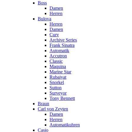
Boss
Damen
Herren
Bulova
Herren
Damen
Curv
Archive Series
Frank Sinatra
Automatik
Accutron
Classic
Maquina
Marine Star
Rubaiyat
Snorkel
Sutton
Surveyor
Tony Bennett
Braun
Carl von Zeyten
Damen
Herren
Automatikuhren
Casio