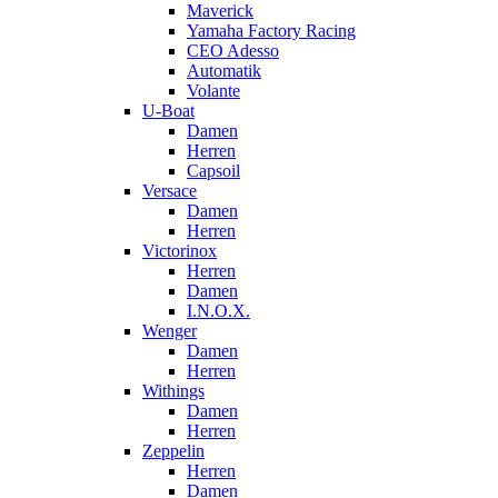
Maverick
Yamaha Factory Racing
CEO Adesso
Automatik
Volante
U-Boat
Damen
Herren
Capsoil
Versace
Damen
Herren
Victorinox
Herren
Damen
I.N.O.X.
Wenger
Damen
Herren
Withings
Damen
Herren
Zeppelin
Herren
Damen