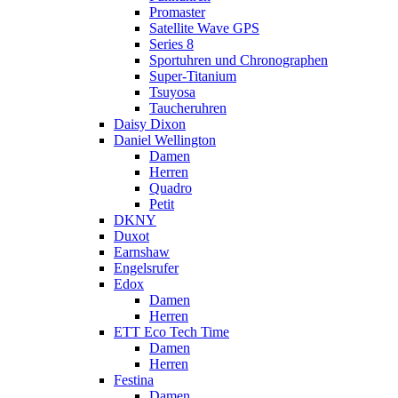
Promaster
Satellite Wave GPS
Series 8
Sportuhren und Chronographen
Super-Titanium
Tsuyosa
Taucheruhren
Daisy Dixon
Daniel Wellington
Damen
Herren
Quadro
Petit
DKNY
Duxot
Earnshaw
Engelsrufer
Edox
Damen
Herren
ETT Eco Tech Time
Damen
Herren
Festina
Damen