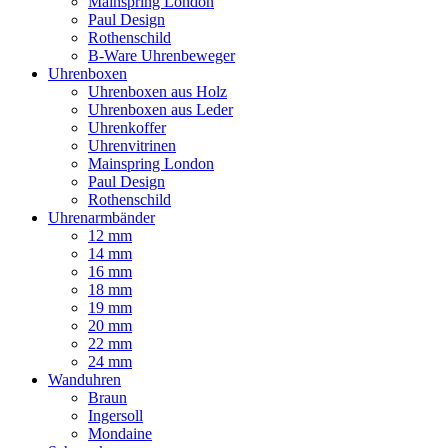
Mainspring London
Paul Design
Rothenschild
B-Ware Uhrenbeweger
Uhrenboxen
Uhrenboxen aus Holz
Uhrenboxen aus Leder
Uhrenkoffer
Uhrenvitrinen
Mainspring London
Paul Design
Rothenschild
Uhrenarmbänder
12 mm
14 mm
16 mm
18 mm
19 mm
20 mm
22 mm
24 mm
Wanduhren
Braun
Ingersoll
Mondaine