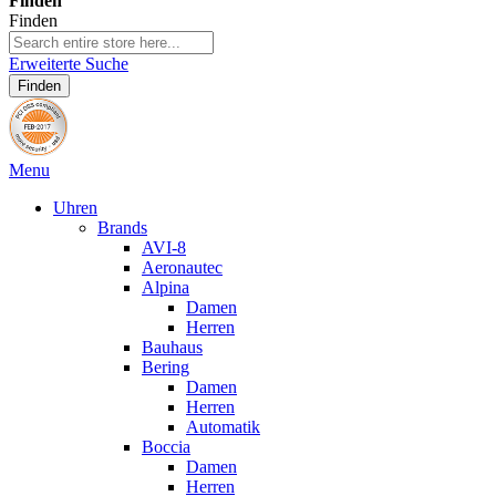
Finden
Finden
Erweiterte Suche
Finden
Menu
Uhren
Brands
AVI-8
Aeronautec
Alpina
Damen
Herren
Bauhaus
Bering
Damen
Herren
Automatik
Boccia
Damen
Herren