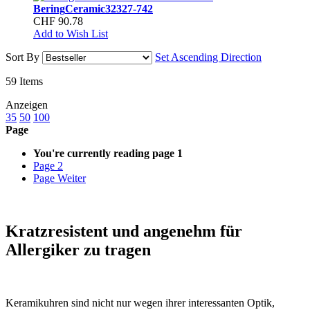
Bering
Ceramic
32327-742
CHF 90.78
Add to Wish List
Sort By
Set Ascending Direction
59
Items
Anzeigen
35
50
100
Page
You're currently reading page
1
Page
2
Page
Weiter
Kratzresistent und angenehm für
Allergiker zu tragen
Keramikuhren sind nicht nur wegen ihrer interessanten Optik,