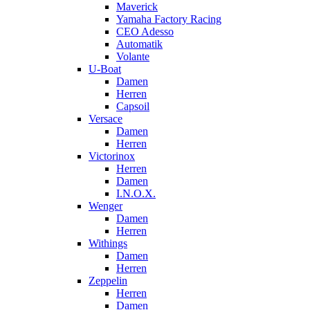
Maverick
Yamaha Factory Racing
CEO Adesso
Automatik
Volante
U-Boat
Damen
Herren
Capsoil
Versace
Damen
Herren
Victorinox
Herren
Damen
I.N.O.X.
Wenger
Damen
Herren
Withings
Damen
Herren
Zeppelin
Herren
Damen