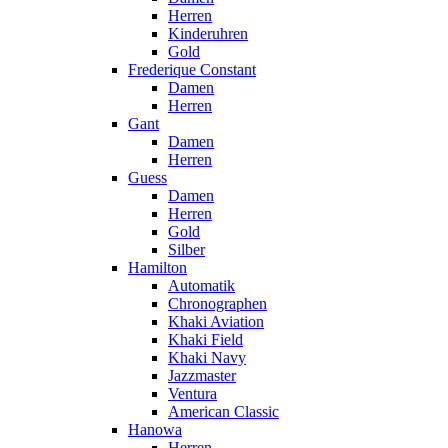
Herren
Kinderuhren
Gold
Frederique Constant
Damen
Herren
Gant
Damen
Herren
Guess
Damen
Herren
Gold
Silber
Hamilton
Automatik
Chronographen
Khaki Aviation
Khaki Field
Khaki Navy
Jazzmaster
Ventura
American Classic
Hanowa
Herren