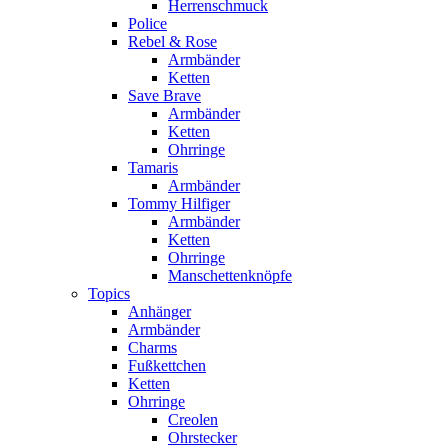
Herrenschmuck
Police
Rebel & Rose
Armbänder
Ketten
Save Brave
Armbänder
Ketten
Ohrringe
Tamaris
Armbänder
Tommy Hilfiger
Armbänder
Ketten
Ohrringe
Manschettenknöpfe
Topics
Anhänger
Armbänder
Charms
Fußkettchen
Ketten
Ohrringe
Creolen
Ohrstecker