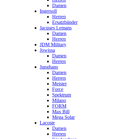
Damen
Ingersoll
Herren
Ersatzbänder
Jacques Lemans
Damen
Herren
JDM Military
Jowissa
Damen
Herren
Junghans
Damen
Herren
Meister
Force
Spektrum
Milano
FORM
Max Bill
Mega Solar
Lacoste
Damen
Herren