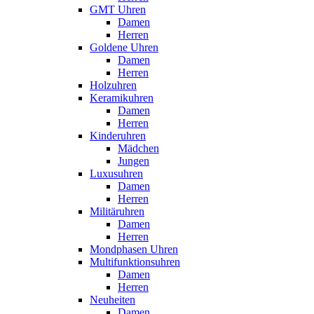
GMT Uhren
Damen
Herren
Goldene Uhren
Damen
Herren
Holzuhren
Keramikuhren
Damen
Herren
Kinderuhren
Mädchen
Jungen
Luxusuhren
Damen
Herren
Militäruhren
Damen
Herren
Mondphasen Uhren
Multifunktionsuhren
Damen
Herren
Neuheiten
Damen