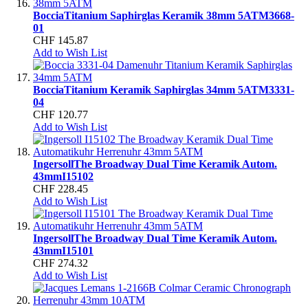
Boccia
Titanium Saphirglas Keramik 38mm 5ATM
3668-
01
CHF 145.87
Add to Wish List
Boccia
Titanium Keramik Saphirglas 34mm 5ATM
3331-
04
CHF 120.77
Add to Wish List
Ingersoll
The Broadway Dual Time Keramik Autom.
43mm
I15102
CHF 228.45
Add to Wish List
Ingersoll
The Broadway Dual Time Keramik Autom.
43mm
I15101
CHF 274.32
Add to Wish List