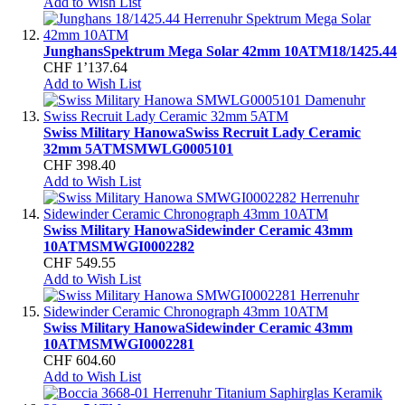
Add to Wish List
Junghans
Spektrum Mega Solar 42mm 10ATM
18/1425.44
CHF 1’137.64
Add to Wish List
Swiss Military Hanowa
Swiss Recruit Lady Ceramic
32mm 5ATM
SMWLG0005101
CHF 398.40
Add to Wish List
Swiss Military Hanowa
Sidewinder Ceramic 43mm
10ATM
SMWGI0002282
CHF 549.55
Add to Wish List
Swiss Military Hanowa
Sidewinder Ceramic 43mm
10ATM
SMWGI0002281
CHF 604.60
Add to Wish List