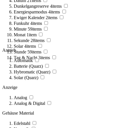
Datum
21
items
Dunkelgangreserve
4
items
Energiesparmodus
4
items
Ewiger Kalender
2
items
Funkuhr
4
items
Minute
59
items
Monat
1
item
Sekunde
28
items
Solar
4
items
Antrieb
Stunde
59
items
Tag & Nacht
3
items
Automatik
Batterie (Quarz)
Hybromatic (Quarz)
Solar (Quarz)
Anzeige
Analog
Analog & Digital
Gehäuse Material
Edelstahl