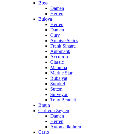
Boss
Damen
Herren
Bulova
Herren
Damen
Curv
Archive Series
Frank Sinatra
Automatik
Accutron
Classic
Maquina
Marine Star
Rubaiyat
Snorkel
Sutton
Surveyor
Tony Bennett
Braun
Carl von Zeyten
Damen
Herren
Automatikuhren
Casio