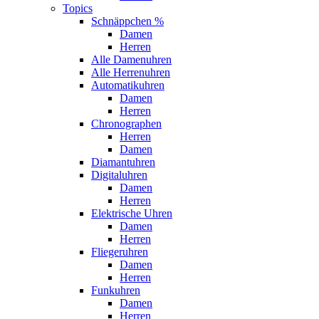
Topics
Schnäppchen %
Damen
Herren
Alle Damenuhren
Alle Herrenuhren
Automatikuhren
Damen
Herren
Chronographen
Herren
Damen
Diamantuhren
Digitaluhren
Damen
Herren
Elektrische Uhren
Damen
Herren
Fliegeruhren
Damen
Herren
Funkuhren
Damen
Herren