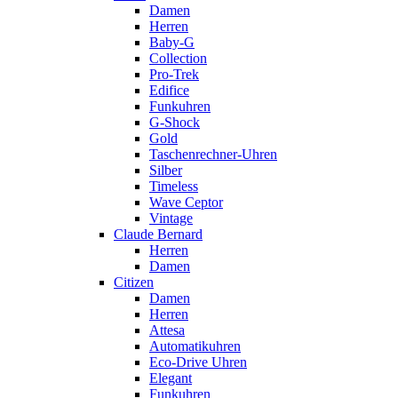
Damen
Herren
Baby-G
Collection
Pro-Trek
Edifice
Funkuhren
G-Shock
Gold
Taschenrechner-Uhren
Silber
Timeless
Wave Ceptor
Vintage
Claude Bernard
Herren
Damen
Citizen
Damen
Herren
Attesa
Automatikuhren
Eco-Drive Uhren
Elegant
Funkuhren