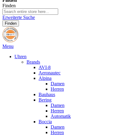
Finden
Finden
Erweiterte Suche
Finden
Menu
Uhren
Brands
AVI-8
Aeronautec
Alpina
Damen
Herren
Bauhaus
Bering
Damen
Herren
Automatik
Boccia
Damen
Herren