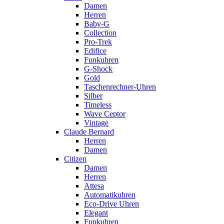
Damen
Herren
Baby-G
Collection
Pro-Trek
Edifice
Funkuhren
G-Shock
Gold
Taschenrechner-Uhren
Silber
Timeless
Wave Ceptor
Vintage
Claude Bernard
Herren
Damen
Citizen
Damen
Herren
Attesa
Automatikuhren
Eco-Drive Uhren
Elegant
Funkuhren