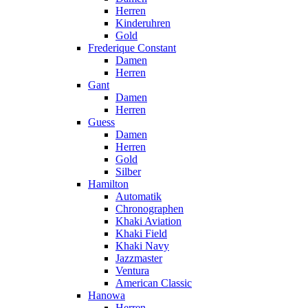
Herren
Kinderuhren
Gold
Frederique Constant
Damen
Herren
Gant
Damen
Herren
Guess
Damen
Herren
Gold
Silber
Hamilton
Automatik
Chronographen
Khaki Aviation
Khaki Field
Khaki Navy
Jazzmaster
Ventura
American Classic
Hanowa
Herren