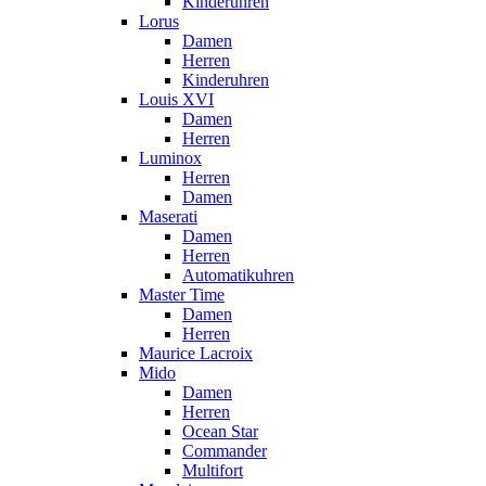
Kinderuhren
Lorus
Damen
Herren
Kinderuhren
Louis XVI
Damen
Herren
Luminox
Herren
Damen
Maserati
Damen
Herren
Automatikuhren
Master Time
Damen
Herren
Maurice Lacroix
Mido
Damen
Herren
Ocean Star
Commander
Multifort