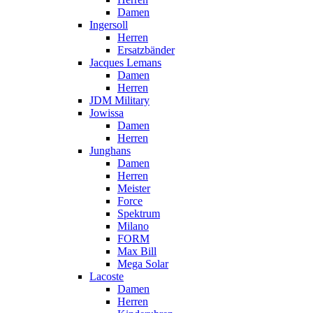
Damen
Ingersoll
Herren
Ersatzbänder
Jacques Lemans
Damen
Herren
JDM Military
Jowissa
Damen
Herren
Junghans
Damen
Herren
Meister
Force
Spektrum
Milano
FORM
Max Bill
Mega Solar
Lacoste
Damen
Herren