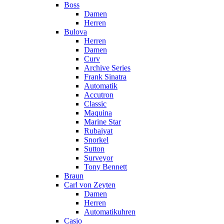
Boss
Damen
Herren
Bulova
Herren
Damen
Curv
Archive Series
Frank Sinatra
Automatik
Accutron
Classic
Maquina
Marine Star
Rubaiyat
Snorkel
Sutton
Surveyor
Tony Bennett
Braun
Carl von Zeyten
Damen
Herren
Automatikuhren
Casio