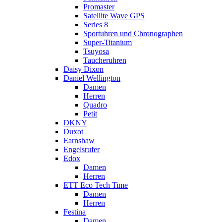
Promaster
Satellite Wave GPS
Series 8
Sportuhren und Chronographen
Super-Titanium
Tsuyosa
Taucheruhren
Daisy Dixon
Daniel Wellington
Damen
Herren
Quadro
Petit
DKNY
Duxot
Earnshaw
Engelsrufer
Edox
Damen
Herren
ETT Eco Tech Time
Damen
Herren
Festina
Damen