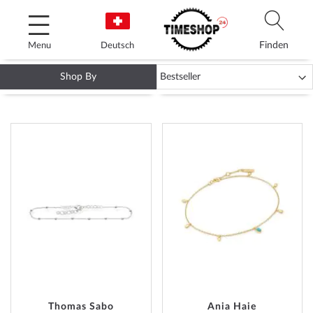
Skip
to
Content
Finden
Menu
Deutsch
Shop By
FUSSKETTCHEN
ADD
ADD
TO
TO
WISH
WISH
LIST
LIST
Thomas Sabo
Ania Haie