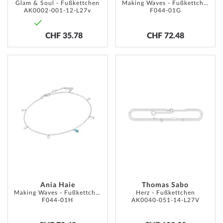
Glam & Soul - Fußkettchen
Making Waves - Fußkettchen
AK0002-001-12-L27v
F044-01G
CHF 35.78
CHF 72.48
ADD
ADD
TO
TO
WISH
WISH
LIST
LIST
Ania Haie
Thomas Sabo
Making Waves - Fußkettchen
Herz - Fußkettchen
F044-01H
AK0040-051-14-L27V