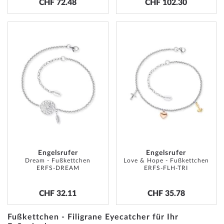
CHF 72.48
CHF 102.30
ADD
ADD
TO
TO
WISH
WISH
LIST
LIST
Engelsrufer
Engelsrufer
Dream - Fußkettchen
Love & Hope - Fußkettchen
ERFS-DREAM
ERFS-FLH-TRI
CHF 32.11
CHF 35.78
Fußkettchen - Filigrane Eyecatcher für Ihr