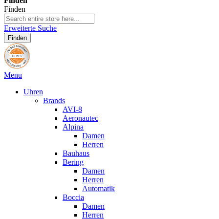
Finden
Finden
Erweiterte Suche
Finden
Menu
Uhren
Brands
AVI-8
Aeronautec
Alpina
Damen
Herren
Bauhaus
Bering
Damen
Herren
Automatik
Boccia
Damen
Herren