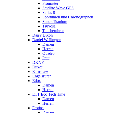
Promaster
Satellite Wave GPS
Series 8
Sportuhren und Chronographen
Super-Titanium
Tsuyosa
Taucheruhren
Daisy Dixon
Daniel Wellington
Damen
Herren
Quadro
Petit
DKNY
Duxot
Earnshaw
Engelsrufer
Edox
Damen
Herren
ETT Eco Tech Time
Damen
Herren
Festina
Damen