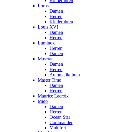
Kinderuhren
Lorus
Damen
Herren
Kinderuhren
Louis XVI
Damen
Herren
Luminox
Herren
Damen
Maserati
Damen
Herren
Automatikuhren
Master Time
Damen
Herren
Maurice Lacroix
Mido
Damen
Herren
Ocean Star
Commander
Multifort