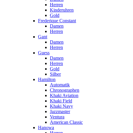
Herren
Kinderuhren
Gold
Frederique Constant
Damen
Herren
Gant
Damen
Herren
Guess
Damen
Herren
Gold
Silber
Hamilton
Automatik
Chronographen
Khaki Aviation
Khaki Field
Khaki Navy
Jazzmaster
Ventura
American Classic
Hanowa
Herren