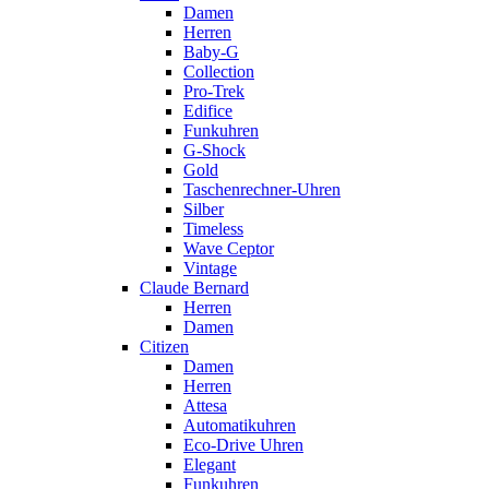
Damen
Herren
Baby-G
Collection
Pro-Trek
Edifice
Funkuhren
G-Shock
Gold
Taschenrechner-Uhren
Silber
Timeless
Wave Ceptor
Vintage
Claude Bernard
Herren
Damen
Citizen
Damen
Herren
Attesa
Automatikuhren
Eco-Drive Uhren
Elegant
Funkuhren