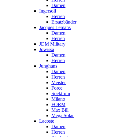
Damen
Ingersoll
Herren
Ersatzbänder
Jacques Lemans
Damen
Herren
JDM Military
Jowissa
Damen
Herren
Junghans
Damen
Herren
Meister
Force
Spektrum
Milano
FORM
Max Bill
Mega Solar
Lacoste
Damen
Herren