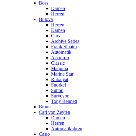
Boss
Damen
Herren
Bulova
Herren
Damen
Curv
Archive Series
Frank Sinatra
Automatik
Accutron
Classic
Maquina
Marine Star
Rubaiyat
Snorkel
Sutton
Surveyor
Tony Bennett
Braun
Carl von Zeyten
Damen
Herren
Automatikuhren
Casio