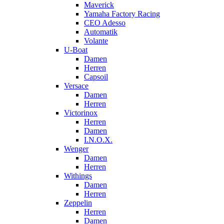
Maverick
Yamaha Factory Racing
CEO Adesso
Automatik
Volante
U-Boat
Damen
Herren
Capsoil
Versace
Damen
Herren
Victorinox
Herren
Damen
I.N.O.X.
Wenger
Damen
Herren
Withings
Damen
Herren
Zeppelin
Herren
Damen