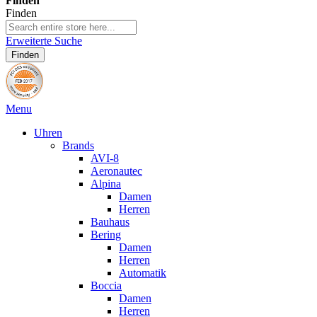
Finden
Finden
Erweiterte Suche
Finden
Menu
Uhren
Brands
AVI-8
Aeronautec
Alpina
Damen
Herren
Bauhaus
Bering
Damen
Herren
Automatik
Boccia
Damen
Herren