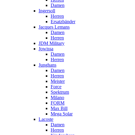
Damen
Ingersoll
Herren
Ersatzbänder
Jacques Lemans
Damen
Herren
JDM Military
Jowissa
Damen
Herren
Junghans
Damen
Herren
Meister
Force
Spektrum
Milano
FORM
Max Bill
Mega Solar
Lacoste
Damen
Herren