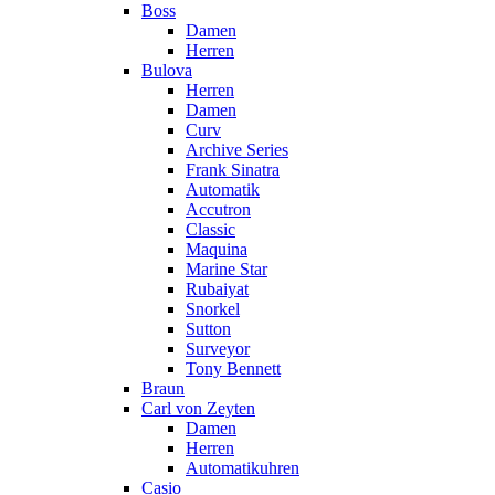
Boss
Damen
Herren
Bulova
Herren
Damen
Curv
Archive Series
Frank Sinatra
Automatik
Accutron
Classic
Maquina
Marine Star
Rubaiyat
Snorkel
Sutton
Surveyor
Tony Bennett
Braun
Carl von Zeyten
Damen
Herren
Automatikuhren
Casio