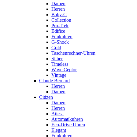
Damen
Herren
Baby-G
Collection
Pro-Trek
Edifice
Funkuhren
G-Shock
Gold
Taschenrechner-Uhren
Silber
Timeless
Wave Ceptor
Vintage
Claude Bernard
Herren
Damen
Citizen
Damen
Herren
Attesa
Automatikuhren
Eco-Drive Uhren
Elegant
Funkuhren