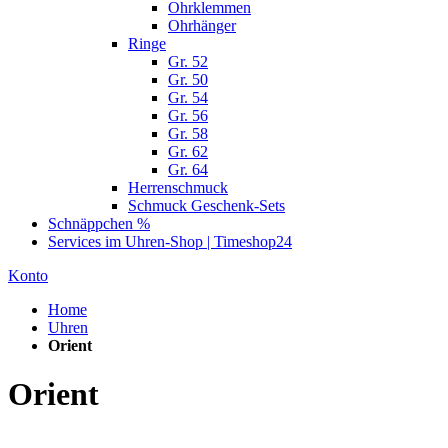
Ohrklemmen
Ohrhänger
Ringe
Gr. 52
Gr. 50
Gr. 54
Gr. 56
Gr. 58
Gr. 62
Gr. 64
Herrenschmuck
Schmuck Geschenk-Sets
Schnäppchen %
Services im Uhren-Shop | Timeshop24
Konto
Home
Uhren
Orient
Orient