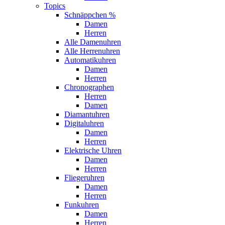
Topics
Schnäppchen %
Damen
Herren
Alle Damenuhren
Alle Herrenuhren
Automatikuhren
Damen
Herren
Chronographen
Herren
Damen
Diamantuhren
Digitaluhren
Damen
Herren
Elektrische Uhren
Damen
Herren
Fliegeruhren
Damen
Herren
Funkuhren
Damen
Herren