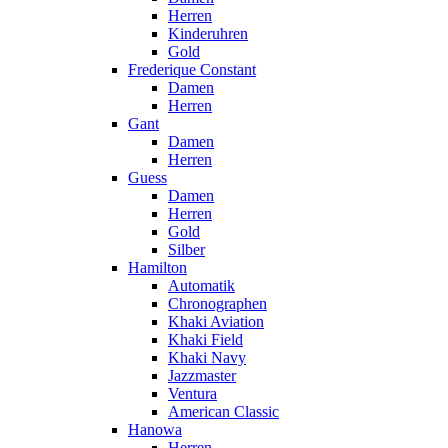
Herren
Kinderuhren
Gold
Frederique Constant
Damen
Herren
Gant
Damen
Herren
Guess
Damen
Herren
Gold
Silber
Hamilton
Automatik
Chronographen
Khaki Aviation
Khaki Field
Khaki Navy
Jazzmaster
Ventura
American Classic
Hanowa
Herren