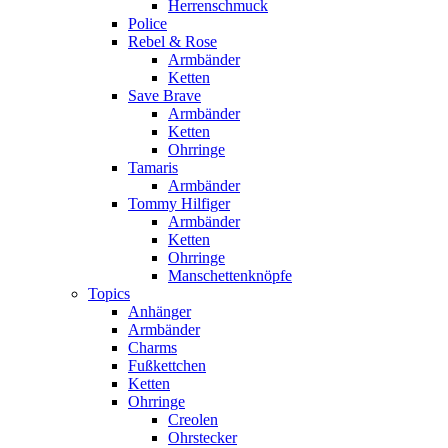
Herrenschmuck
Police
Rebel & Rose
Armbänder
Ketten
Save Brave
Armbänder
Ketten
Ohrringe
Tamaris
Armbänder
Tommy Hilfiger
Armbänder
Ketten
Ohrringe
Manschettenknöpfe
Topics
Anhänger
Armbänder
Charms
Fußkettchen
Ketten
Ohrringe
Creolen
Ohrstecker