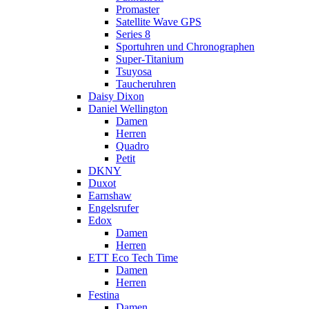
Promaster
Satellite Wave GPS
Series 8
Sportuhren und Chronographen
Super-Titanium
Tsuyosa
Taucheruhren
Daisy Dixon
Daniel Wellington
Damen
Herren
Quadro
Petit
DKNY
Duxot
Earnshaw
Engelsrufer
Edox
Damen
Herren
ETT Eco Tech Time
Damen
Herren
Festina
Damen