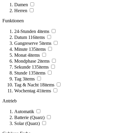
Damen
Herren
Funktionen
24-Stunden
4
items
Datum
116
items
Gangreserve
5
items
Minute
135
items
Monat
4
items
Mondphase
2
items
Sekunde
135
items
Stunde
135
items
Tag
3
items
Tag & Nacht
18
items
Wochentag
41
items
Antrieb
Automatik
Batterie (Quarz)
Solar (Quarz)