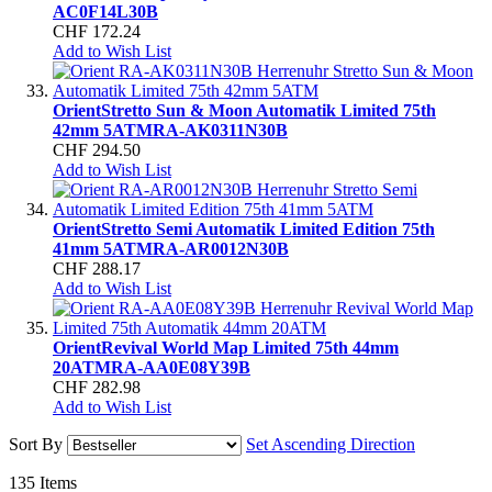
AC0F14L30B
CHF 172.24
Add to Wish List
Orient
Stretto Sun & Moon Automatik Limited 75th
42mm 5ATM
RA-AK0311N30B
CHF 294.50
Add to Wish List
Orient
Stretto Semi Automatik Limited Edition 75th
41mm 5ATM
RA-AR0012N30B
CHF 288.17
Add to Wish List
Orient
Revival World Map Limited 75th 44mm
20ATM
RA-AA0E08Y39B
CHF 282.98
Add to Wish List
Sort By
Set Ascending Direction
135
Items