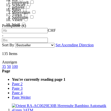
entspiegelt
Schwarz
gehärtet
Silber
Mineralglas
Türkis
Saphirglas
Violett
Weiß
Preisspanne (€)
CHF
-
Sort By
Set Ascending Direction
135
Items
Anzeigen
35
50
100
Page
You're currently reading page
1
Page
2
Page
3
Page
4
Page
Weiter