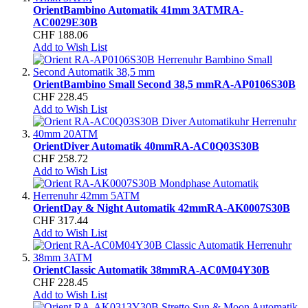
Orient
Bambino Automatik 41mm 3ATM
RA-
AC0029E30B
CHF 188.06
Add to Wish List
Orient
Bambino Small Second 38,5 mm
RA-AP0106S30B
CHF 228.45
Add to Wish List
Orient
Diver Automatik 40mm
RA-AC0Q03S30B
CHF 258.72
Add to Wish List
Orient
Day & Night Automatik 42mm
RA-AK0007S30B
CHF 317.44
Add to Wish List
Orient
Classic Automatik 38mm
RA-AC0M04Y30B
CHF 228.45
Add to Wish List