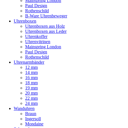
Mainspring London
Paul Design
Rothenschild
B-Ware Uhrenbeweger
Uhrenboxen
Uhrenboxen aus Holz
Uhrenboxen aus Leder
Uhrenkoffer
Uhrenvitrinen
Mainspring London
Paul Design
Rothenschild
Uhrenarmbänder
12 mm
14 mm
16 mm
18 mm
19 mm
20 mm
22 mm
24 mm
Wanduhren
Braun
Ingersoll
Mondaine