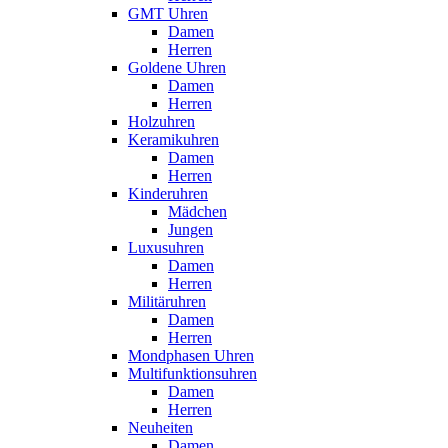
GMT Uhren
Damen
Herren
Goldene Uhren
Damen
Herren
Holzuhren
Keramikuhren
Damen
Herren
Kinderuhren
Mädchen
Jungen
Luxusuhren
Damen
Herren
Militäruhren
Damen
Herren
Mondphasen Uhren
Multifunktionsuhren
Damen
Herren
Neuheiten
Damen