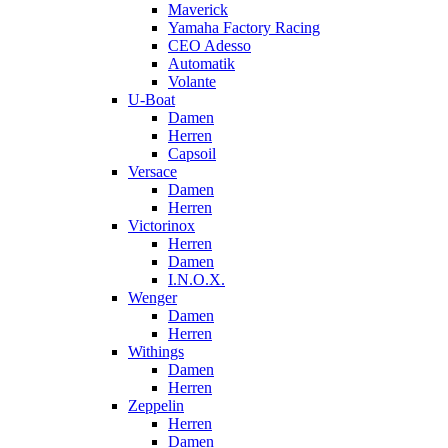
Maverick
Yamaha Factory Racing
CEO Adesso
Automatik
Volante
U-Boat
Damen
Herren
Capsoil
Versace
Damen
Herren
Victorinox
Herren
Damen
I.N.O.X.
Wenger
Damen
Herren
Withings
Damen
Herren
Zeppelin
Herren
Damen