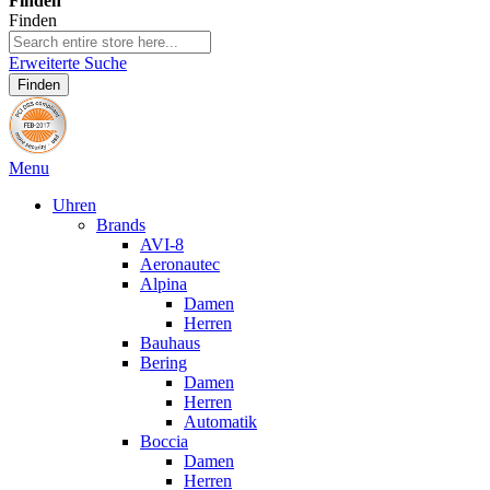
Finden
Finden
Erweiterte Suche
Finden
Menu
Uhren
Brands
AVI-8
Aeronautec
Alpina
Damen
Herren
Bauhaus
Bering
Damen
Herren
Automatik
Boccia
Damen
Herren