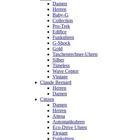
Damen
Herren
Baby-G
Collection
Pro-Trek
Edifice
Funkuhren
G-Shock
Gold
Taschenrechner-Uhren
Silber
Timeless
Wave Ceptor
Vintage
Claude Bernard
Herren
Damen
Citizen
Damen
Herren
Attesa
Automatikuhren
Eco-Drive Uhren
Elegant
Funkuhren