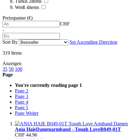
Türkis
2
items
Weiß
4
items
Preisspanne (€)
CHF
-
Sort By
Set Ascending Direction
319
Items
Anzeigen
35
50
100
Page
You're currently reading page
1
Page
2
Page
3
Page
4
Page
5
Page
Weiter
Ania Haie
Damenarmband - Tough Love
B049-01T
CHF 44.96