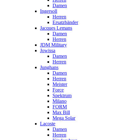
Damen
Ingersoll
Herren
Ersatzbänder
Jacques Lemans
Damen
Herren
JDM Military
Jowissa
Damen
Herren
Junghans
Damen
Herren
Meister
Force
Spektrum
Milano
FORM
Max Bill
Mega Solar
Lacoste
Damen
Herren