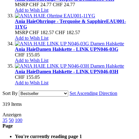
MSRP
CHF 24.77
CHF 24.77
Add to Wish List
Ania Haie
Ohrringe - Terquoise & Sapphire
EAU001-
11YG
MSRP
CHF 182.57
CHF 182.57
Add to Wish List
Ania Haie
Damen Halskette - LINK UP
N046-03G
CHF 155.05
Add to Wish List
Ania Haie
Damen Halskette - LINK UP
N046-03H
CHF 155.05
Add to Wish List
Sort By
Set Ascending Direction
319
Items
Anzeigen
35
50
100
Page
You're currently reading page
1