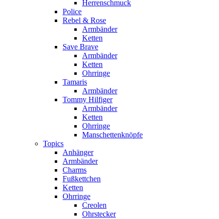
Herrenschmuck
Police
Rebel & Rose
Armbänder
Ketten
Save Brave
Armbänder
Ketten
Ohrringe
Tamaris
Armbänder
Tommy Hilfiger
Armbänder
Ketten
Ohrringe
Manschettenknöpfe
Topics
Anhänger
Armbänder
Charms
Fußkettchen
Ketten
Ohrringe
Creolen
Ohrstecker