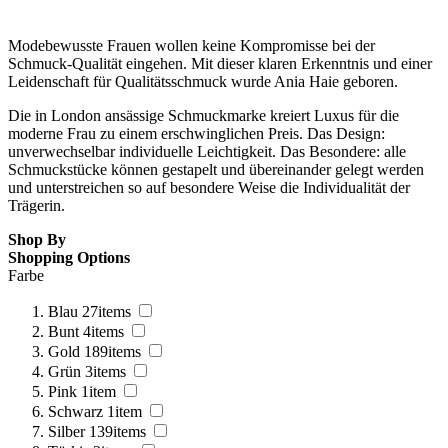
Modebewusste Frauen wollen keine Kompromisse bei der
Schmuck-Qualität eingehen. Mit dieser klaren Erkenntnis und einer
Leidenschaft für Qualitätsschmuck wurde Ania Haie geboren.
Die in London ansässige Schmuckmarke kreiert Luxus für die
moderne Frau zu einem erschwinglichen Preis. Das Design:
unverwechselbar individuelle Leichtigkeit. Das Besondere: alle
Schmuckstücke können gestapelt und übereinander gelegt werden
und unterstreichen so auf besondere Weise die Individualität der
Trägerin.
Shop By
Shopping Options
Farbe
Blau
27
items
Bunt
4
items
Gold
189
items
Grün
3
items
Pink
1
item
Schwarz
1
item
Silber
139
items