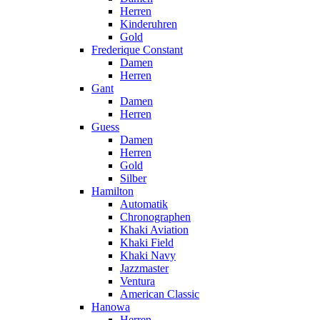
Herren
Kinderuhren
Gold
Frederique Constant
Damen
Herren
Gant
Damen
Herren
Guess
Damen
Herren
Gold
Silber
Hamilton
Automatik
Chronographen
Khaki Aviation
Khaki Field
Khaki Navy
Jazzmaster
Ventura
American Classic
Hanowa
Herren