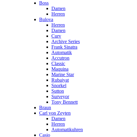
Boss
Damen
Herren
Bulova
Herren
Damen
Curv
Archive Series
Frank Sinatra
Automatik
Accutron
Classic
Maquina
Marine Star
Rubaiyat
Snorkel
Sutton
Surveyor
Tony Bennett
Braun
Carl von Zeyten
Damen
Herren
Automatikuhren
Casio