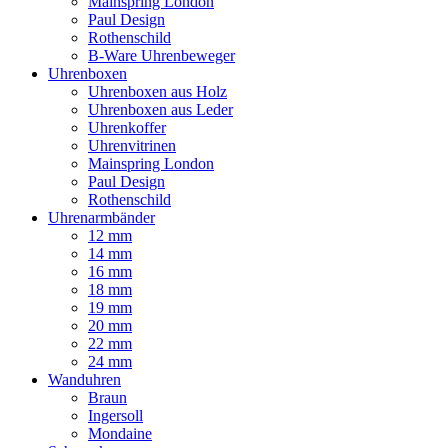
Mainspring London
Paul Design
Rothenschild
B-Ware Uhrenbeweger
Uhrenboxen
Uhrenboxen aus Holz
Uhrenboxen aus Leder
Uhrenkoffer
Uhrenvitrinen
Mainspring London
Paul Design
Rothenschild
Uhrenarmbänder
12 mm
14 mm
16 mm
18 mm
19 mm
20 mm
22 mm
24 mm
Wanduhren
Braun
Ingersoll
Mondaine