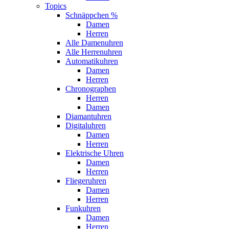
Topics
Schnäppchen %
Damen
Herren
Alle Damenuhren
Alle Herrenuhren
Automatikuhren
Damen
Herren
Chronographen
Herren
Damen
Diamantuhren
Digitaluhren
Damen
Herren
Elektrische Uhren
Damen
Herren
Fliegeruhren
Damen
Herren
Funkuhren
Damen
Herren