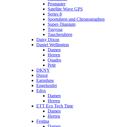
Promaster
Satellite Wave GPS
Series 8
Sportuhren und Chronographen
Super-Titanium
Tsuyosa
Taucheruhren
Daisy Dixon
Daniel Wellington
Damen
Herren
Quadro
Petit
DKNY
Duxot
Earnshaw
Engelsrufer
Edox
Damen
Herren
ETT Eco Tech Time
Damen
Herren
Festina
Damen