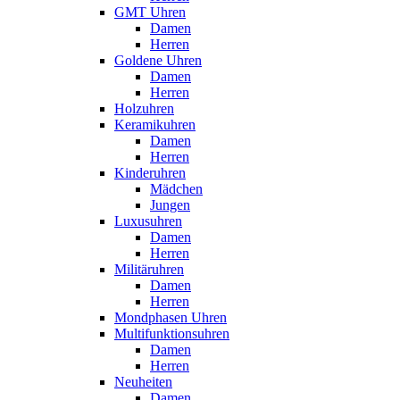
GMT Uhren
Damen
Herren
Goldene Uhren
Damen
Herren
Holzuhren
Keramikuhren
Damen
Herren
Kinderuhren
Mädchen
Jungen
Luxusuhren
Damen
Herren
Militäruhren
Damen
Herren
Mondphasen Uhren
Multifunktionsuhren
Damen
Herren
Neuheiten
Damen