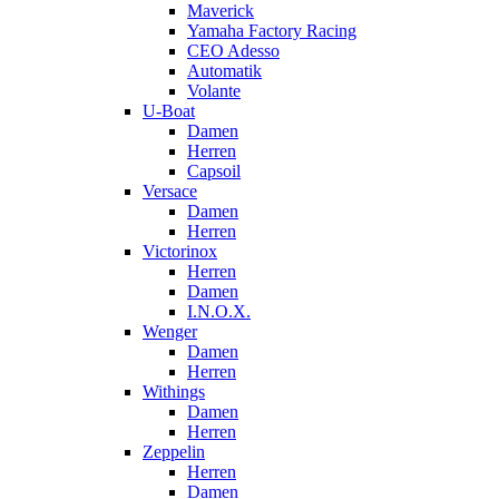
Maverick
Yamaha Factory Racing
CEO Adesso
Automatik
Volante
U-Boat
Damen
Herren
Capsoil
Versace
Damen
Herren
Victorinox
Herren
Damen
I.N.O.X.
Wenger
Damen
Herren
Withings
Damen
Herren
Zeppelin
Herren
Damen