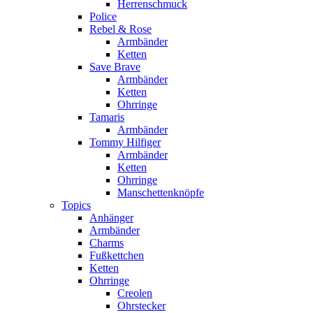
Herrenschmuck
Police
Rebel & Rose
Armbänder
Ketten
Save Brave
Armbänder
Ketten
Ohrringe
Tamaris
Armbänder
Tommy Hilfiger
Armbänder
Ketten
Ohrringe
Manschettenknöpfe
Topics
Anhänger
Armbänder
Charms
Fußkettchen
Ketten
Ohrringe
Creolen
Ohrstecker