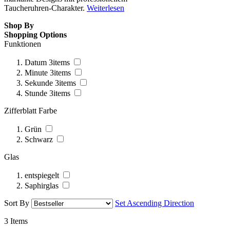
Taucheruhren-Charakter.
Weiterlesen
Shop By
Shopping Options
Funktionen
Datum
3
items
Minute
3
items
Sekunde
3
items
Stunde
3
items
Zifferblatt Farbe
Grün
Schwarz
Glas
entspiegelt
Saphirglas
Sort By
Set Ascending Direction
3
Items