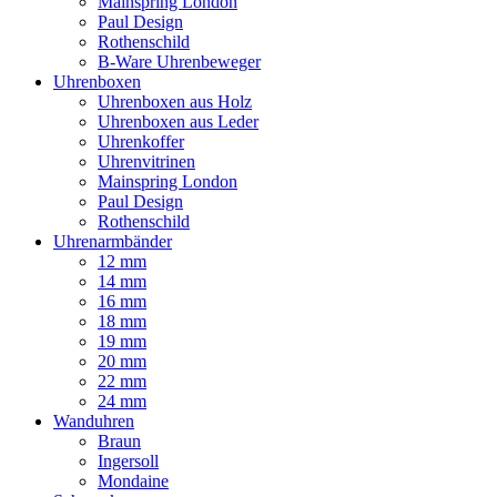
Mainspring London
Paul Design
Rothenschild
B-Ware Uhrenbeweger
Uhrenboxen
Uhrenboxen aus Holz
Uhrenboxen aus Leder
Uhrenkoffer
Uhrenvitrinen
Mainspring London
Paul Design
Rothenschild
Uhrenarmbänder
12 mm
14 mm
16 mm
18 mm
19 mm
20 mm
22 mm
24 mm
Wanduhren
Braun
Ingersoll
Mondaine