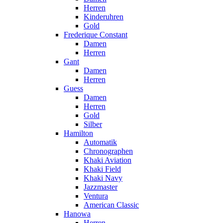
Herren
Kinderuhren
Gold
Frederique Constant
Damen
Herren
Gant
Damen
Herren
Guess
Damen
Herren
Gold
Silber
Hamilton
Automatik
Chronographen
Khaki Aviation
Khaki Field
Khaki Navy
Jazzmaster
Ventura
American Classic
Hanowa
Herren