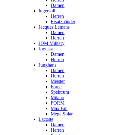
Damen
Ingersoll
Herren
Ersatzbänder
Jacques Lemans
Damen
Herren
JDM Military
Jowissa
Damen
Herren
Junghans
Damen
Herren
Meister
Force
Spektrum
Milano
FORM
Max Bill
Mega Solar
Lacoste
Damen
Herren