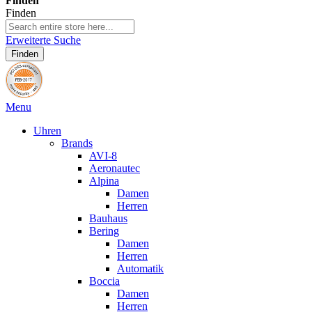
Finden
Finden
Erweiterte Suche
Finden
Menu
Uhren
Brands
AVI-8
Aeronautec
Alpina
Damen
Herren
Bauhaus
Bering
Damen
Herren
Automatik
Boccia
Damen
Herren