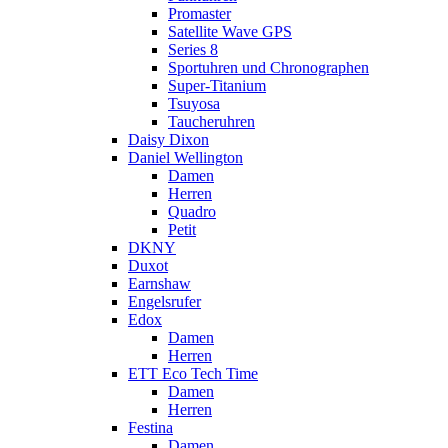
Promaster
Satellite Wave GPS
Series 8
Sportuhren und Chronographen
Super-Titanium
Tsuyosa
Taucheruhren
Daisy Dixon
Daniel Wellington
Damen
Herren
Quadro
Petit
DKNY
Duxot
Earnshaw
Engelsrufer
Edox
Damen
Herren
ETT Eco Tech Time
Damen
Herren
Festina
Damen