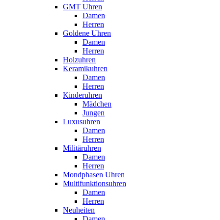
GMT Uhren
Damen
Herren
Goldene Uhren
Damen
Herren
Holzuhren
Keramikuhren
Damen
Herren
Kinderuhren
Mädchen
Jungen
Luxusuhren
Damen
Herren
Militäruhren
Damen
Herren
Mondphasen Uhren
Multifunktionsuhren
Damen
Herren
Neuheiten
Damen