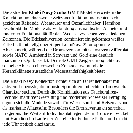
Die aktuellen
Khaki Navy Scuba GMT
Modelle erweitern die
Kollektion um eine zweite Zeitzonenfunktion und richten sich
gezielt an Reisende, Abenteurer und Ozeanliebhaber. Hamilton
beschreibt die Modelle als Verbindung aus nautischer Ästhetik und
moderner Funktionalität für den Wechsel zwischen verschiedenen
Zeitzonen. Die Edelstahlversion kombiniert ein gekörntes weißes
Zifferblatt mit hellgrüner Super-LumiNova® für optimale
Ablesbarkeit, während die Bronzeversion mit schwarzem Zifferblatt
sowie NATO-Armband in Schwarz und Gold eine deutlich
markantere Optik besitzt. Der rote GMT-Zeiger ermöglicht das
schnelle Ablesen einer zweiten Zeitzone, während die
Keramiklünette zusätzliche Widerstandsfähigkeit bietet.
Die Khaki Navy Kollektion richtet sich an Uhrenliebhaber mit
aktivem Lebensstil, die robuste Sportuhren mit echtem Toolwatch-
Charakter suchen. Durch die Kombination aus Taucheruhren-
Technik, maritimer Gestaltung und moderner Schweizer Fertigung
eignen sich die Modelle sowohl für Wassersport und Reisen als auch
als markante Alltagsuhr. Besonders die Bronzevarianten sprechen
Träger an, die Wert auf Individualität legen, denn Bronze entwickelt
laut Hamilton im Laufe der Zeit eine individuelle Patina und macht
jede Uhr optisch einzigartig.