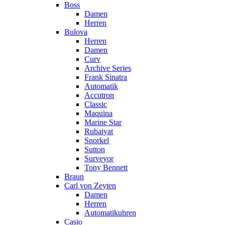
Boss
Damen
Herren
Bulova
Herren
Damen
Curv
Archive Series
Frank Sinatra
Automatik
Accutron
Classic
Maquina
Marine Star
Rubaiyat
Snorkel
Sutton
Surveyor
Tony Bennett
Braun
Carl von Zeyten
Damen
Herren
Automatikuhren
Casio