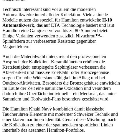
Technisch interessant sind vor allem die modernen
Automatikwerke innerhalb der Kollektion. Viele aktuelle
Modelle nutzen das speziell für Hamilton entwickelte
H-10
Automatikwerk
, das auf ETA-Technologie basiert und laut
Hamilton eine Gangreserve von bis zu 80 Stunden bietet.
Einige Varianten verwenden zusätzlich Nivachron™-
Spiralfedern zur verbesserten Resistenz gegenüber
Magnetfeldern.
Auch die Materialwahl unterstreicht den professionellen
Anspruch der Kollektion. Keramiklünetten erhöhen die
Kratzfestigkeit, entspiegelte Saphirgläser verbessern die
Ablesbarkeit und massive Edelstahl- oder Bronzegehäuse
sorgen für hohe Widerstandsfähigkeit im Alltag und bei
Outdoor-Aktivitäten. Besonders die Bronzegehäuse entwickeln
im Laufe der Zeit eine natürliche Oxidation und verändern
dadurch ihre Oberfläche individuell – ein Merkmal, das unter
Sammlern und Toolwatch-Fans besonders geschätzt wird.
Die Hamilton Khaki Navy kombiniert damit klassische
Taucheruhren-Elemente mit moderner Schweizer Technik und
einer klaren maritimen Identität. Genau diese Mischung macht
die Kollektion zu einer der spannendsten sportlichen Linien
innerhalb des gesamten Hamilton-Portfolios.