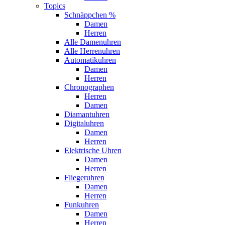
Topics
Schnäppchen %
Damen
Herren
Alle Damenuhren
Alle Herrenuhren
Automatikuhren
Damen
Herren
Chronographen
Herren
Damen
Diamantuhren
Digitaluhren
Damen
Herren
Elektrische Uhren
Damen
Herren
Fliegeruhren
Damen
Herren
Funkuhren
Damen
Herren