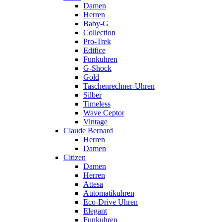
Damen
Herren
Baby-G
Collection
Pro-Trek
Edifice
Funkuhren
G-Shock
Gold
Taschenrechner-Uhren
Silber
Timeless
Wave Ceptor
Vintage
Claude Bernard
Herren
Damen
Citizen
Damen
Herren
Attesa
Automatikuhren
Eco-Drive Uhren
Elegant
Funkuhren