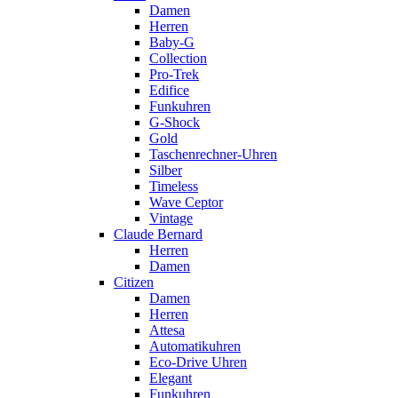
Damen
Herren
Baby-G
Collection
Pro-Trek
Edifice
Funkuhren
G-Shock
Gold
Taschenrechner-Uhren
Silber
Timeless
Wave Ceptor
Vintage
Claude Bernard
Herren
Damen
Citizen
Damen
Herren
Attesa
Automatikuhren
Eco-Drive Uhren
Elegant
Funkuhren