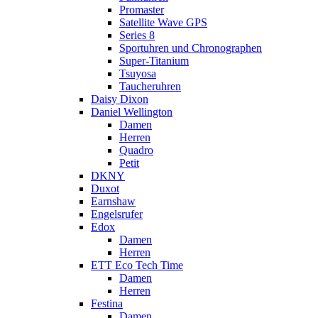
Promaster
Satellite Wave GPS
Series 8
Sportuhren und Chronographen
Super-Titanium
Tsuyosa
Taucheruhren
Daisy Dixon
Daniel Wellington
Damen
Herren
Quadro
Petit
DKNY
Duxot
Earnshaw
Engelsrufer
Edox
Damen
Herren
ETT Eco Tech Time
Damen
Herren
Festina
Damen