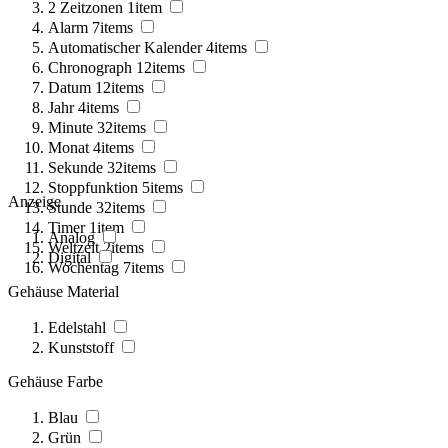
2 Zeitzonen
1
item
Alarm
7
items
Automatischer Kalender
4
items
Chronograph
12
items
Datum
12
items
Jahr
4
items
Minute
32
items
Monat
4
items
Sekunde
32
items
Stoppfunktion
5
items
Anzeige
Stunde
32
items
Timer
1
item
Analog
Weltzeit
2
items
Digital
Wochentag
7
items
Gehäuse Material
Edelstahl
Kunststoff
Gehäuse Farbe
Blau
Grün