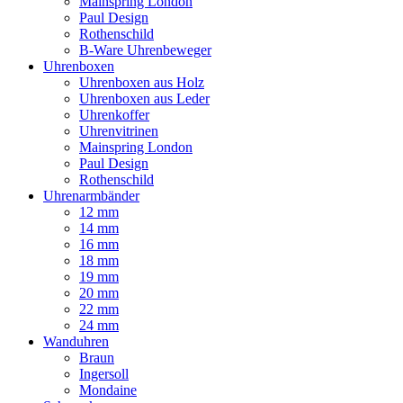
Mainspring London
Paul Design
Rothenschild
B-Ware Uhrenbeweger
Uhrenboxen
Uhrenboxen aus Holz
Uhrenboxen aus Leder
Uhrenkoffer
Uhrenvitrinen
Mainspring London
Paul Design
Rothenschild
Uhrenarmbänder
12 mm
14 mm
16 mm
18 mm
19 mm
20 mm
22 mm
24 mm
Wanduhren
Braun
Ingersoll
Mondaine