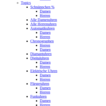
Topics
Schnäppchen %
Damen
Herren
Alle Damenuhren
Alle Herrenuhren
Automatikuhren
Damen
Herren
Chronographen
Herren
Damen
Diamantuhren
Digitaluhren
Damen
Herren
Elektrische Uhren
Damen
Herren
Fliegeruhren
Damen
Herren
Funkuhren
Damen
Herren