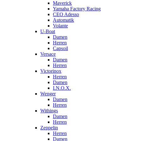
Maverick
Yamaha Factory Racing
CEO Adesso
Automatik
Volante
U-Boat
Damen
Herren
Capsoil
Versace
Damen
Herren
Victorinox
Herren
Damen
I.N.O.X.
Wenger
Damen
Herren
Withings
Damen
Herren
Zeppelin
Herren
Damen