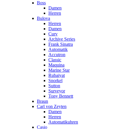
Boss
Damen
Herren
Bulova
Herren
Damen
Curv
Archive Series
Frank Sinatra
Automatik
Accutron
Classic
Maquina
Marine Star
Rubaiyat
Snorkel
Sutton
Surveyor
Tony Bennett
Braun
Carl von Zeyten
Damen
Herren
Automatikuhren
Casio