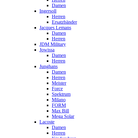
Damen
Ingersoll
Herren
Ersatzbänder
Jacques Lemans
Damen
Herren
JDM Military
Jowissa
Damen
Herren
Junghans
Damen
Herren
Meister
Force
Spektrum
Milano
FORM
Max Bill
Mega Solar
Lacoste
Damen
Herren