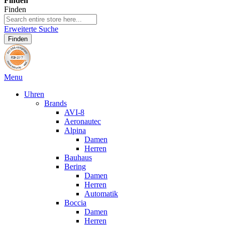
Finden
Finden
Erweiterte Suche
Finden
Menu
Uhren
Brands
AVI-8
Aeronautec
Alpina
Damen
Herren
Bauhaus
Bering
Damen
Herren
Automatik
Boccia
Damen
Herren