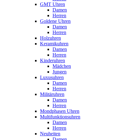
GMT Uhren
Damen
Herren
Goldene Uhren
Damen
Herren
Holzuhren
Keramikuhren
Damen
Herren
Kinderuhren
Mädchen
Jungen
Luxusuhren
Damen
Herren
Militäruhren
Damen
Herren
Mondphasen Uhren
Multifunktionsuhren
Damen
Herren
Neuheiten
Damen