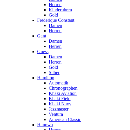
Herren
Kinderuhren
Gold
Frederique Constant
Damen
Herren
Gant
Damen
Herren
Guess
Damen
Herren
Gold
Silber
Hamilton
Automatik
Chronographen
Khaki Aviation
Khaki Field
Khaki Navy
Jazzmaster
Ventura
American Classic
Hanowa
Herren