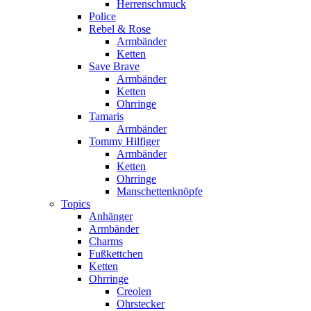
Herrenschmuck
Police
Rebel & Rose
Armbänder
Ketten
Save Brave
Armbänder
Ketten
Ohrringe
Tamaris
Armbänder
Tommy Hilfiger
Armbänder
Ketten
Ohrringe
Manschettenknöpfe
Topics
Anhänger
Armbänder
Charms
Fußkettchen
Ketten
Ohrringe
Creolen
Ohrstecker