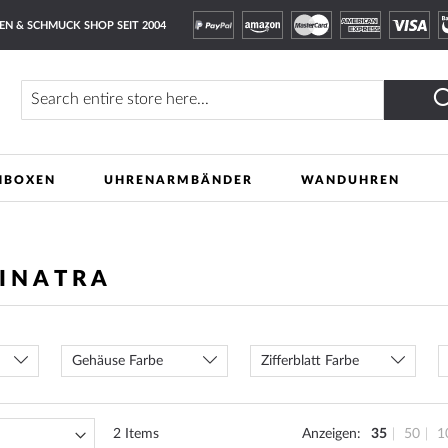
EN & SCHMUCK SHOP SEIT 2004
Finden
NBOXEN
UHRENARMBÄNDER
WANDUHREN
SINATRA
Gehäuse Farbe
Zifferblatt Farbe
2
Items
Anzeigen
35
50
1