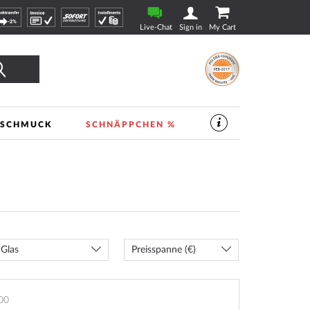
Live-Chat
Sign in
My Cart
Finden
SCHMUCK
SCHNÄPPCHEN %
SERVICES
IM
UHREN-
SHOP
|
TIMESHOP24
Glas
Preisspanne (€)
00