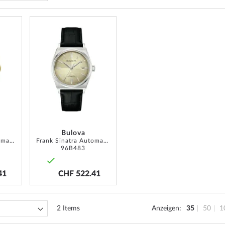
ADD
ADD
TO
TO
WISH
WISH
LIST
LIST
Bulova
Frank Sinatra Automatik 37mm 3ATM
Frank Sinatra Automatik 37mm 3ATM
96B483
41
CHF 522.41
2
Items
Anzeigen
35
50
1