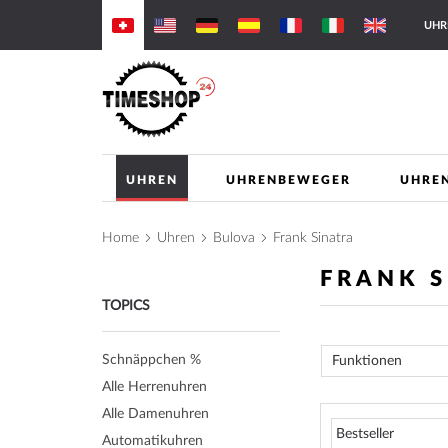
Skip
UHR
to
Content
UHREN
UHRENBEWEGER
UHRE
Home
Uhren
Bulova
Frank Sinatra
FRANK 
TOPICS
Schnäppchen %
Funktionen
Alle Herrenuhren
Alle Damenuhren
Automatikuhren