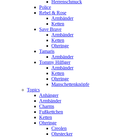
Herrenschmuck
Police
Rebel & Rose
Armbänder
Ketten
Save Brave
Armbänder
Ketten
Ohrringe
Tamaris
Armbänder
Tommy Hilfiger
Armbänder
Ketten
Ohrringe
Manschettenknöpfe
Topics
Anhänger
Armbänder
Charms
Fußkettchen
Ketten
Ohrringe
Creolen
Ohrstecker