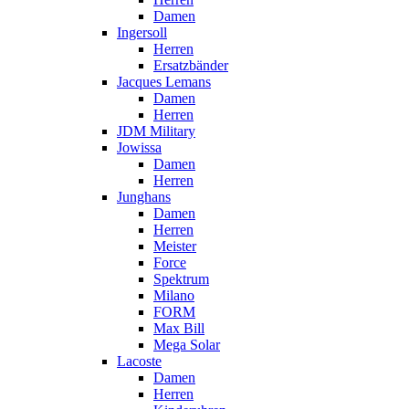
Damen
Ingersoll
Herren
Ersatzbänder
Jacques Lemans
Damen
Herren
JDM Military
Jowissa
Damen
Herren
Junghans
Damen
Herren
Meister
Force
Spektrum
Milano
FORM
Max Bill
Mega Solar
Lacoste
Damen
Herren