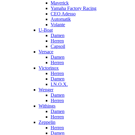
Maverick
Yamaha Factory Racing
CEO Adesso
Automatik
Volante
U-Boat
Damen
Herren
Capsoil
Versace
Damen
Herren
Victorinox
Herren
Damen
I.N.O.X.
Wenger
Damen
Herren
Withings
Damen
Herren
Zeppelin
Herren
Damen