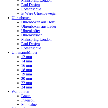
Mainspring London
Paul Design
Rothenschild
B-Ware Uhrenbeweger
Uhrenboxen
Uhrenboxen aus Holz
Uhrenboxen aus Leder
Uhrenkoffer
Uhrenvitrinen
Mainspring London
Paul Design
Rothenschild
Uhrenarmbänder
12 mm
14 mm
16 mm
18 mm
19 mm
20 mm
22 mm
24 mm
Wanduhren
Braun
Ingersoll
Mondaine