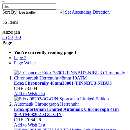
-
Sort By
Set Ascending Direction
56
Items
Anzeigen
35
50
100
Page
You're currently reading page
1
Page
2
Page
Weiter
Edox
Chronorally 48mm
38001-TINNBU3-NIBU3
CHF 733.04
Add to Wish List
Edox
Sportsman Limited Automaik Chronoraph 41m
30ATM
08202-3GG-GIN
CHF 2’064.26
Add to Wish List