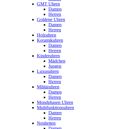
GMT Uhren
Damen
Herren
Goldene Uhren
Damen
Herren
Holzuhren
Keramikuhren
Damen
Herren
Kinderuhren
Mädchen
Jungen
Luxusuhren
Damen
Herren
Militäruhren
Damen
Herren
Mondphasen Uhren
Multifunktionsuhren
Damen
Herren
Neuheiten
Damen