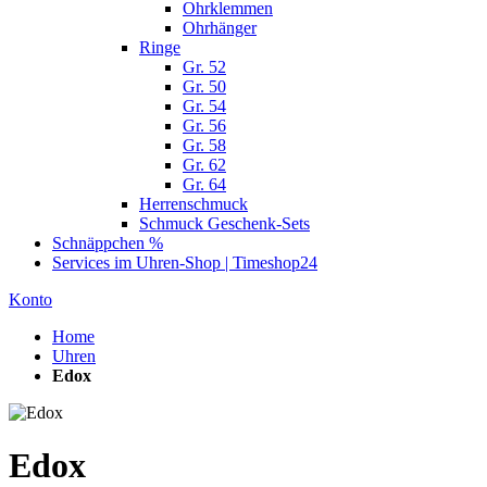
Ohrklemmen
Ohrhänger
Ringe
Gr. 52
Gr. 50
Gr. 54
Gr. 56
Gr. 58
Gr. 62
Gr. 64
Herrenschmuck
Schmuck Geschenk-Sets
Schnäppchen %
Services im Uhren-Shop | Timeshop24
Konto
Home
Uhren
Edox
Edox