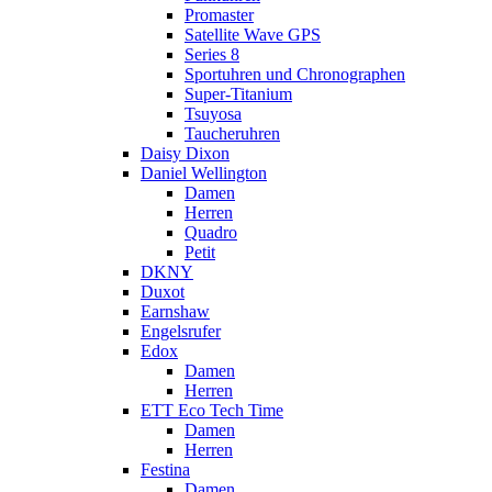
Promaster
Satellite Wave GPS
Series 8
Sportuhren und Chronographen
Super-Titanium
Tsuyosa
Taucheruhren
Daisy Dixon
Daniel Wellington
Damen
Herren
Quadro
Petit
DKNY
Duxot
Earnshaw
Engelsrufer
Edox
Damen
Herren
ETT Eco Tech Time
Damen
Herren
Festina
Damen