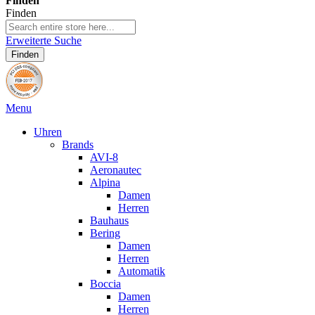
Finden
Finden
Erweiterte Suche
Finden
Menu
Uhren
Brands
AVI-8
Aeronautec
Alpina
Damen
Herren
Bauhaus
Bering
Damen
Herren
Automatik
Boccia
Damen
Herren