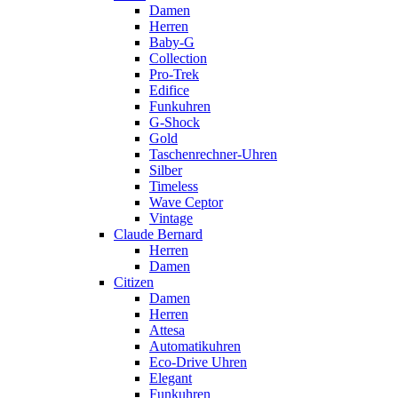
Damen
Herren
Baby-G
Collection
Pro-Trek
Edifice
Funkuhren
G-Shock
Gold
Taschenrechner-Uhren
Silber
Timeless
Wave Ceptor
Vintage
Claude Bernard
Herren
Damen
Citizen
Damen
Herren
Attesa
Automatikuhren
Eco-Drive Uhren
Elegant
Funkuhren