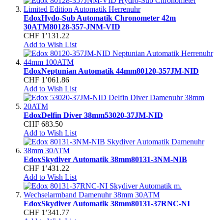
Edox
Hydo-Sub Automatik Chronometer 42m
30ATM
80128-357-JNM-VID
CHF 1’131.22
Add to Wish List
Edox
Neptunian Automatik 44mm
80120-357JM-NID
CHF 1’061.86
Add to Wish List
Edox
Delfin Diver 38mm
53020-37JM-NID
CHF 683.50
Add to Wish List
Edox
Skydiver Automatik 38mm
80131-3NM-NIB
CHF 1’431.22
Add to Wish List
Edox
Skydiver Automatik 38mm
80131-37RNC-NI
CHF 1’341.77