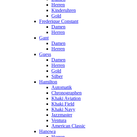
Herren
Kinderuhren
Gold
Frederique Constant
Damen
Herren
Gant
Damen
Herren
Guess
Damen
Herren
Gold
Silber
Hamilton
Automatik
Chronographen
Khaki Aviation
Khaki Field
Khaki Navy
Jazzmaster
Ventura
American Classic
Hanowa
Herren