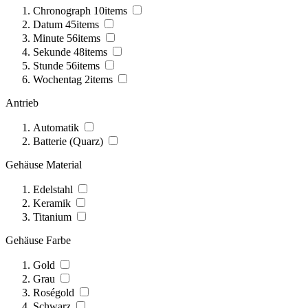
Chronograph
10
items
Datum
45
items
Minute
56
items
Sekunde
48
items
Stunde
56
items
Wochentag
2
items
Antrieb
Automatik
Batterie (Quarz)
Gehäuse Material
Edelstahl
Keramik
Titanium
Gehäuse Farbe
Gold
Grau
Roségold
Schwarz