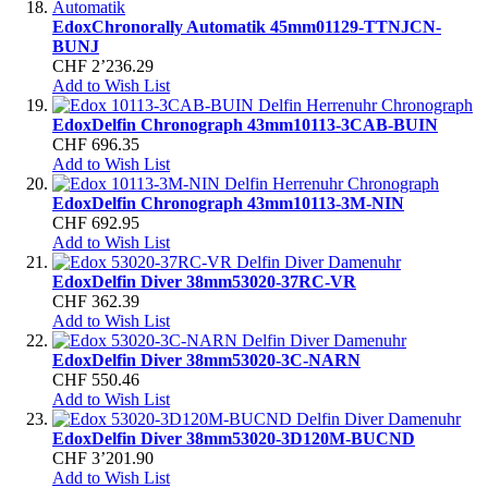
Edox
Chronorally Automatik 45mm
01129-TTNJCN-
BUNJ
CHF 2’236.29
Add to Wish List
Edox
Delfin Chronograph 43mm
10113-3CAB-BUIN
CHF 696.35
Add to Wish List
Edox
Delfin Chronograph 43mm
10113-3M-NIN
CHF 692.95
Add to Wish List
Edox
Delfin Diver 38mm
53020-37RC-VR
CHF 362.39
Add to Wish List
Edox
Delfin Diver 38mm
53020-3C-NARN
CHF 550.46
Add to Wish List
Edox
Delfin Diver 38mm
53020-3D120M-BUCND
CHF 3’201.90
Add to Wish List