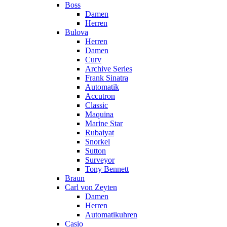
Boss
Damen
Herren
Bulova
Herren
Damen
Curv
Archive Series
Frank Sinatra
Automatik
Accutron
Classic
Maquina
Marine Star
Rubaiyat
Snorkel
Sutton
Surveyor
Tony Bennett
Braun
Carl von Zeyten
Damen
Herren
Automatikuhren
Casio