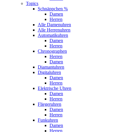
Topics
Schnäppchen %
Damen
Herren
Alle Damenuhren
Alle Herrenuhren
Automatikuhren
Damen
Herren
Chronographen
Herren
Damen
Diamantuhren
Digitaluhren
Damen
Herren
Elektrische Uhren
Damen
Herren
Fliegeruhren
Damen
Herren
Funkuhren
Damen
Herren