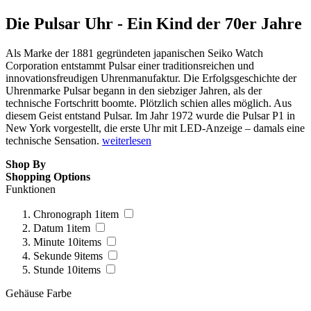
Die Pulsar Uhr - Ein Kind der 70er Jahre
Als Marke der 1881 gegründeten japanischen Seiko Watch
Corporation entstammt Pulsar einer traditionsreichen und
innovationsfreudigen Uhrenmanufaktur. Die Erfolgsgeschichte der
Uhrenmarke Pulsar begann in den siebziger Jahren, als der
technische Fortschritt boomte. Plötzlich schien alles möglich. Aus
diesem Geist entstand Pulsar. Im Jahr 1972 wurde die Pulsar P1 in
New York vorgestellt, die erste Uhr mit LED-Anzeige – damals eine
technische Sensation.
weiterlesen
Shop By
Shopping Options
Funktionen
Chronograph
1
item
Datum
1
item
Minute
10
items
Sekunde
9
items
Stunde
10
items
Gehäuse Farbe