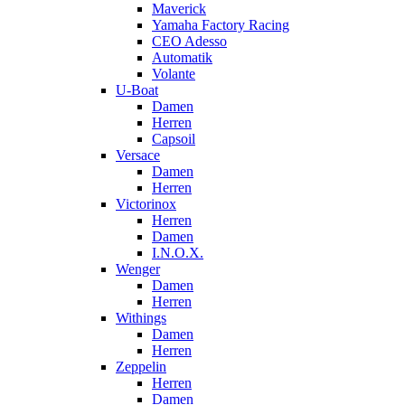
Maverick
Yamaha Factory Racing
CEO Adesso
Automatik
Volante
U-Boat
Damen
Herren
Capsoil
Versace
Damen
Herren
Victorinox
Herren
Damen
I.N.O.X.
Wenger
Damen
Herren
Withings
Damen
Herren
Zeppelin
Herren
Damen