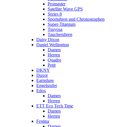
Promaster
Satellite Wave GPS
Series 8
Sportuhren und Chronographen
Super-Titanium
Tsuyosa
Taucheruhren
Daisy Dixon
Daniel Wellington
Damen
Herren
Quadro
Petit
DKNY
Duxot
Earnshaw
Engelsrufer
Edox
Damen
Herren
ETT Eco Tech Time
Damen
Herren
Festina
Damen