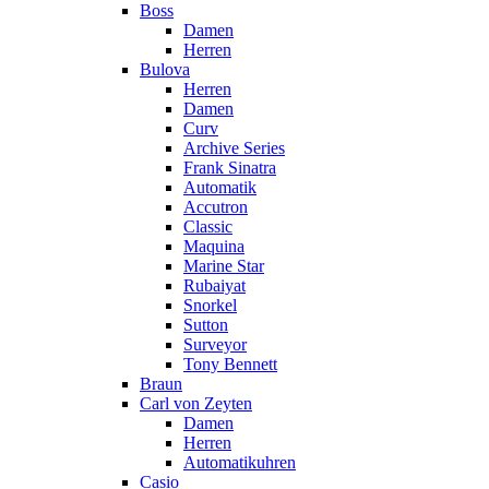
Boss
Damen
Herren
Bulova
Herren
Damen
Curv
Archive Series
Frank Sinatra
Automatik
Accutron
Classic
Maquina
Marine Star
Rubaiyat
Snorkel
Sutton
Surveyor
Tony Bennett
Braun
Carl von Zeyten
Damen
Herren
Automatikuhren
Casio