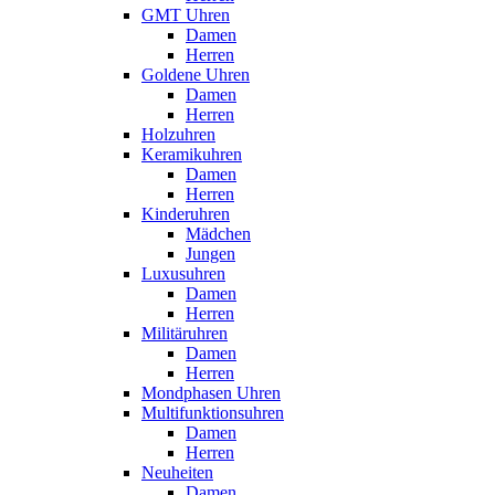
GMT Uhren
Damen
Herren
Goldene Uhren
Damen
Herren
Holzuhren
Keramikuhren
Damen
Herren
Kinderuhren
Mädchen
Jungen
Luxusuhren
Damen
Herren
Militäruhren
Damen
Herren
Mondphasen Uhren
Multifunktionsuhren
Damen
Herren
Neuheiten
Damen