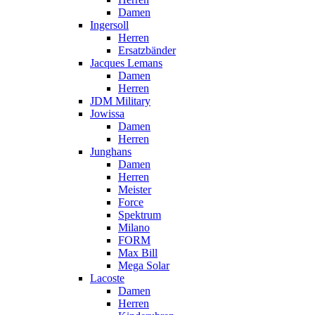
Damen
Ingersoll
Herren
Ersatzbänder
Jacques Lemans
Damen
Herren
JDM Military
Jowissa
Damen
Herren
Junghans
Damen
Herren
Meister
Force
Spektrum
Milano
FORM
Max Bill
Mega Solar
Lacoste
Damen
Herren