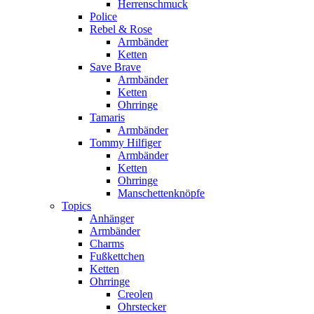
Herrenschmuck
Police
Rebel & Rose
Armbänder
Ketten
Save Brave
Armbänder
Ketten
Ohrringe
Tamaris
Armbänder
Tommy Hilfiger
Armbänder
Ketten
Ohrringe
Manschettenknöpfe
Topics
Anhänger
Armbänder
Charms
Fußkettchen
Ketten
Ohrringe
Creolen
Ohrstecker