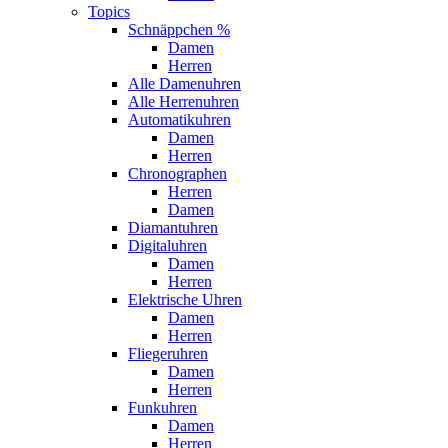
Topics
Schnäppchen %
Damen
Herren
Alle Damenuhren
Alle Herrenuhren
Automatikuhren
Damen
Herren
Chronographen
Herren
Damen
Diamantuhren
Digitaluhren
Damen
Herren
Elektrische Uhren
Damen
Herren
Fliegeruhren
Damen
Herren
Funkuhren
Damen
Herren