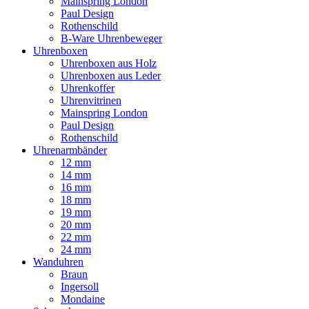
Mainspring London
Paul Design
Rothenschild
B-Ware Uhrenbeweger
Uhrenboxen
Uhrenboxen aus Holz
Uhrenboxen aus Leder
Uhrenkoffer
Uhrenvitrinen
Mainspring London
Paul Design
Rothenschild
Uhrenarmbänder
12 mm
14 mm
16 mm
18 mm
19 mm
20 mm
22 mm
24 mm
Wanduhren
Braun
Ingersoll
Mondaine