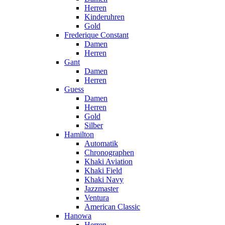
Herren
Kinderuhren
Gold
Frederique Constant
Damen
Herren
Gant
Damen
Herren
Guess
Damen
Herren
Gold
Silber
Hamilton
Automatik
Chronographen
Khaki Aviation
Khaki Field
Khaki Navy
Jazzmaster
Ventura
American Classic
Hanowa
Herren