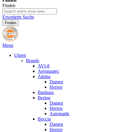
Finden
Finden
Erweiterte Suche
Finden
Menu
Uhren
Brands
AVI-8
Aeronautec
Alpina
Damen
Herren
Bauhaus
Bering
Damen
Herren
Automatik
Boccia
Damen
Herren