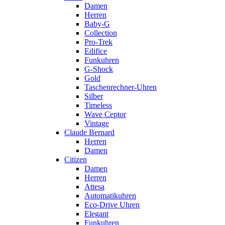
Damen
Herren
Baby-G
Collection
Pro-Trek
Edifice
Funkuhren
G-Shock
Gold
Taschenrechner-Uhren
Silber
Timeless
Wave Ceptor
Vintage
Claude Bernard
Herren
Damen
Citizen
Damen
Herren
Attesa
Automatikuhren
Eco-Drive Uhren
Elegant
Funkuhren