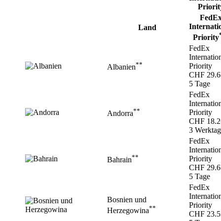
FedE
Internati
Land
Priority
FedEx
Internatio
**
Priority
Albanien
CHF 29.6
5 Tage
FedEx
Internatio
**
Priority
Andorra
CHF 18.2
3 Werktag
FedEx
Internatio
**
Priority
Bahrain
CHF 29.6
5 Tage
FedEx
Internatio
Bosnien und
Priority
**
Herzegowina
CHF 23.5