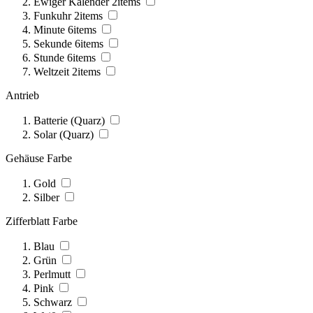
Ewiger Kalender
2
items
Funkuhr
2
items
Minute
6
items
Sekunde
6
items
Stunde
6
items
Weltzeit
2
items
Antrieb
Batterie (Quarz)
Solar (Quarz)
Gehäuse Farbe
Gold
Silber
Zifferblatt Farbe
Blau
Grün
Perlmutt
Pink
Schwarz