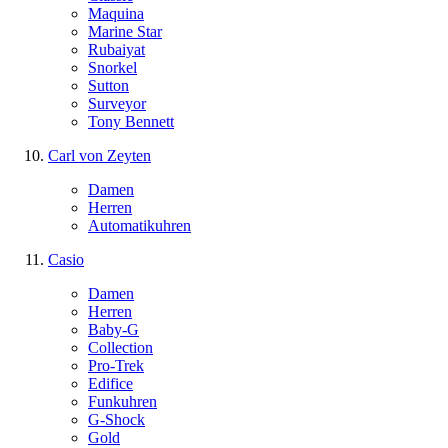
Maquina
Marine Star
Rubaiyat
Snorkel
Sutton
Surveyor
Tony Bennett
Carl von Zeyten
Damen
Herren
Automatikuhren
Casio
Damen
Herren
Baby-G
Collection
Pro-Trek
Edifice
Funkuhren
G-Shock
Gold