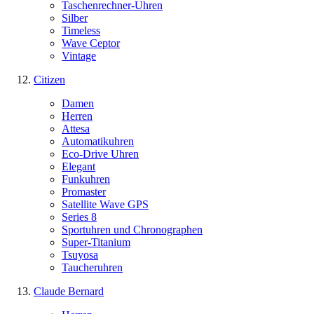
Taschenrechner-Uhren
Silber
Timeless
Wave Ceptor
Vintage
Citizen
Damen
Herren
Attesa
Automatikuhren
Eco-Drive Uhren
Elegant
Funkuhren
Promaster
Satellite Wave GPS
Series 8
Sportuhren und Chronographen
Super-Titanium
Tsuyosa
Taucheruhren
Claude Bernard