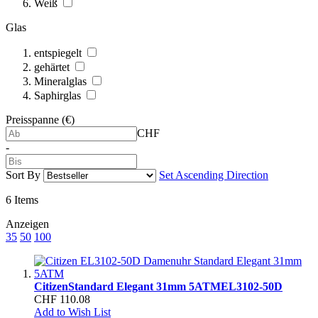
Weiß
Glas
entspiegelt
gehärtet
Mineralglas
Saphirglas
Preisspanne (€)
CHF
-
Sort By
Set Ascending Direction
6
Items
Anzeigen
35
50
100
Citizen
Standard Elegant 31mm 5ATM
EL3102-50D
CHF 110.08
Add to Wish List