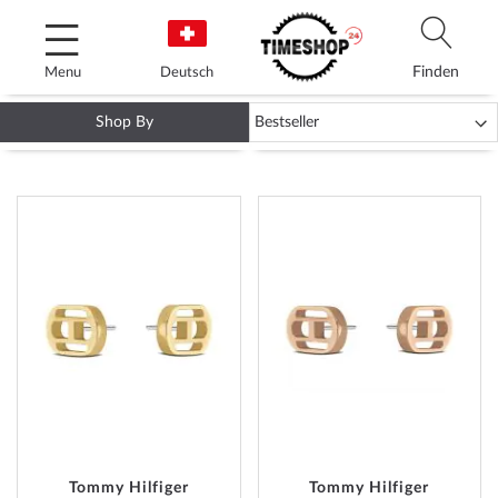
Skip
to
Content
Finden
Menu
Deutsch
Shop By
TOMMY HILFIGER OHRRINGE
ADD
ADD
TO
TO
WISH
WISH
LIST
LIST
Tommy Hilfiger
Tommy Hilfiger