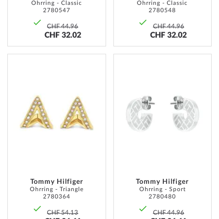
Ohrring - Classic
Ohrring - Classic
2780547
2780548
CHF 44.96
CHF 44.96
CHF 32.02
CHF 32.02
ADD
ADD
TO
TO
WISH
WISH
LIST
LIST
Tommy Hilfiger
Tommy Hilfiger
Ohrring - Triangle
Ohrring - Sport
2780364
2780480
CHF 54.13
CHF 44.96