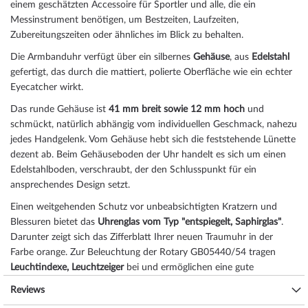
einem geschätzten Accessoire für Sportler und alle, die ein
Messinstrument benötigen, um Bestzeiten, Laufzeiten,
Zubereitungszeiten oder ähnliches im Blick zu behalten.
Die Armbanduhr verfügt über ein silbernes
Gehäuse
, aus
Edelstahl
gefertigt, das durch die
mattiert, poliert
e Oberfläche wie ein echter
Eyecatcher wirkt.
Das
rund
e Gehäuse ist
41 mm breit
sowie 12 mm hoch
und
schmückt, natürlich abhängig vom individuellen Geschmack, nahezu
jedes Handgelenk. Vom Gehäuse hebt sich die
feststehend
e Lünette
dezent ab. Beim Gehäuseboden der Uhr handelt es sich um einen
Edelstahlboden, verschraubt, der den Schlusspunkt für ein
ansprechendes Design setzt.
Einen weitgehenden Schutz vor unbeabsichtigten Kratzern und
Blessuren bietet das
Uhrenglas vom Typ "entspiegelt, Saphirglas"
.
Darunter zeigt sich das Zifferblatt Ihrer neuen Traumuhr in der
Farbe
orange
. Zur Beleuchtung der Rotary GB05440/54 tragen
Leuchtindexe, Leuchtzeiger
bei und ermöglichen eine gute
Ablesbarkeit auch bei ungünstigen Lichtverhältnissen.
Reviews
Das Herzstück dieses Zeitmessers ist ein