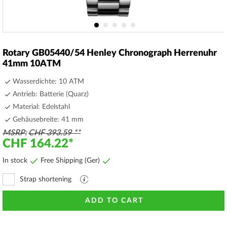
Skip
to
Rotary GB05440/54 Henley Chronograph Herrenuhr
the
41mm 10ATM
beginning
of
Wasserdichte: 10 ATM
the
Antrieb: Batterie (Quarz)
images
Material: Edelstahl
gallery
Gehäusebreite: 41 mm
MSRP
CHF 393.59
CHF 164.22
In stock
Free Shipping (Ger)
Strap shortening
Explanation
file
ADD TO CART