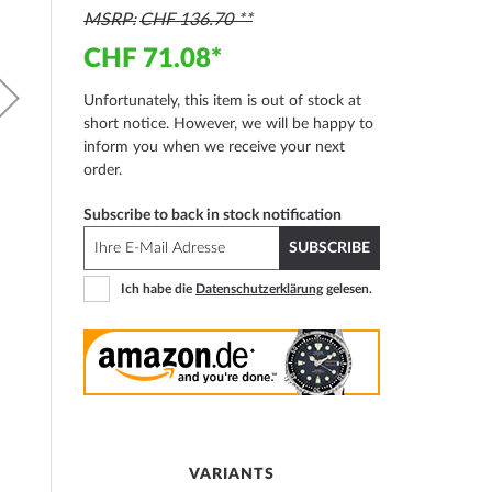
MSRP
CHF 136.70
CHF 71.08
Unfortunately, this item is out of stock at
short notice. However, we will be happy to
inform you when we receive your next
order.
Subscribe to back in stock notification
SUBSCRIBE
Ich habe die
Datenschutzerklärung
gelesen.
VARIANTS