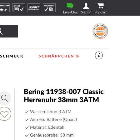
Live-Chat
Sign in
My Cart
Finden
SCHMUCK
SCHNÄPPCHEN %
SERVICES
IM
UHREN-
SHOP
|
TIMESHOP24
Bering 11938-007 Classic
Herrenuhr 38mm 3ATM
Zoom
in
dd
Wasserdichte: 3 ATM
o
Antrieb: Batterie (Quarz)
ish
Material: Edelstahl
ist
Gehäusebreite: 38 mm