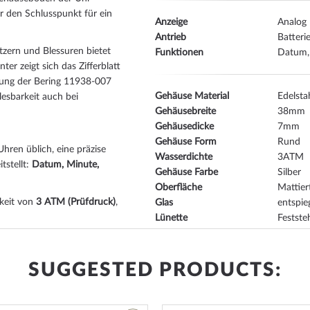
er den Schlusspunkt für ein
Anzeige
Analog
Antrieb
Batteri
zern und Blessuren bietet
Funktionen
Datum,
nter zeigt sich das Zifferblatt
tung der Bering 11938-007
Gehäuse Material
Edelsta
esbarkeit auch bei
Gehäusebreite
38
Gehäusedicke
7
Gehäuse Form
Rund
 Uhren üblich, eine präzise
Wasserdichte
3
tstellt:
Datum, Minute,
Gehäuse Farbe
Silber
Oberfläche
Mattiert
gkeit von
3 ATM (Prüfdruck)
,
Glas
entspie
Lünette
Festst
Gehäuse Boden
Edelsta
ns sind ok.
Zifferblatt Farbe
Grau
ich. Schwimmen oder
Beleuchtung
Leuchtz
SUGGESTED PRODUCTS:
ewachsen, Tauchgängen
Armband Material
Edelsta