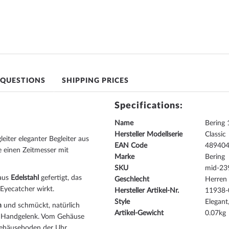
 QUESTIONS
SHIPPING PRICES
Specifications:
Name
Bering
Hersteller Modellserie
Classic
eiter eleganter Begleiter aus
EAN Code
48940
e einen Zeitmesser mit
Marke
Bering
SKU
mid-23
 aus
Edelstahl
gefertigt, das
Geschlecht
Herren
 Eyecatcher wirkt.
Hersteller Artikel-Nr.
11938-
Style
Elegant
h
und schmückt, natürlich
Artikel-Gewicht
0.07
s Handgelenk. Vom Gehäuse
Gehäuseboden der Uhr