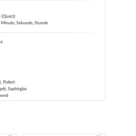
e (Quarz)
 Minute, Sekunde, Stunde
hl
, Poliert
gelt, Saphirglas
ehend
hlboden, gepresst
eiger
hl