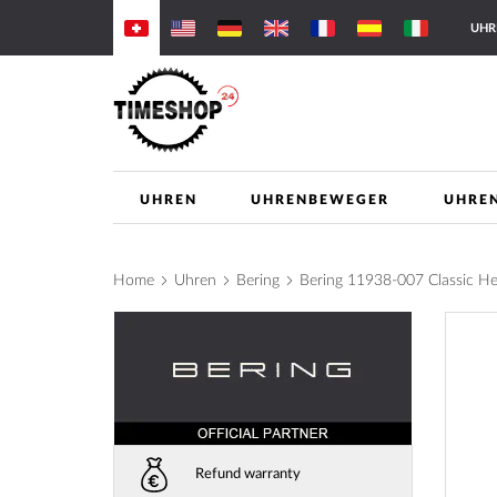
Skip
UHR
to
Content
UHREN
UHRENBEWEGER
UHRE
Home
Uhren
Bering
Bering 11938-007 Classic 
Skip
to
the
end
of
the
images
Refund warranty
gallery