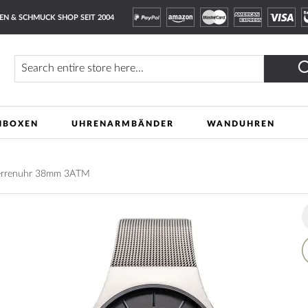
EN & SCHMUCK SHOP SEIT 2004
Finden
NBOXEN
UHRENARMBÄNDER
WANDUHREN
Herrenuhr 38mm 3ATM
A
t
W
L