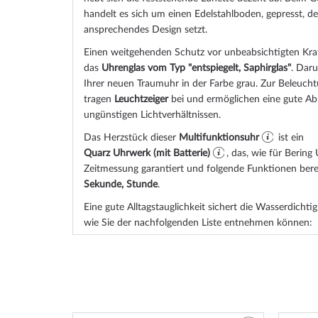
handelt es sich um einen Edelstahlboden, gepresst, d
ansprechendes Design setzt.
Einen weitgehenden Schutz vor unbeabsichtigten Krat
das
Uhrenglas vom Typ "entspiegelt, Saphirglas"
. Daru
Ihrer neuen Traumuhr in der Farbe
grau
. Zur Beleuch
tragen
Leuchtzeiger
bei und ermöglichen eine gute Abl
ungünstigen Lichtverhältnissen.
Das Herzstück dieser
Multifunktionsuhr
ist ein
Quarz Uhrwerk (mit Batterie)
, das, wie für Bering
Zeitmessung garantiert und folgende Funktionen berei
Sekunde, Stunde
.
Eine gute Alltagstauglichkeit sichert die Wasserdichti
wie Sie der nachfolgenden Liste entnehmen können:
3 ATM: Wasserspritzer während des Händewasche
5 ATM: Duschen & Baden ist mit dieser Uhr mögl
Tauchen nicht.
10 ATM: Einem Schwimmbadbesuch ist die Uhr g
hingegen nicht.