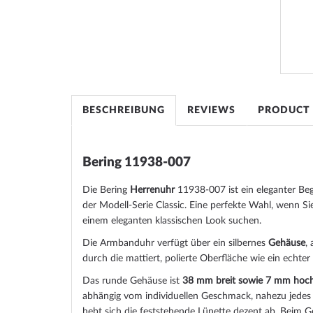
the
images
gallery
BESCHREIBUNG
REVIEWS
PRODUCT
Bering 11938-007
Die Bering
Herrenuhr
11938-007 ist ein eleganter Begl
der Modell-Serie Classic. Eine perfekte Wahl, wenn Si
einem eleganten klassischen Look suchen.
Die Armbanduhr verfügt über ein silbernes
Gehäuse
,
durch die
mattiert, poliert
e Oberfläche wie ein echter
Das
rund
e Gehäuse ist
38 mm breit
sowie 7 mm hoc
abhängig vom individuellen Geschmack, nahezu jede
hebt sich die
feststehend
e Lünette dezent ab. Beim 