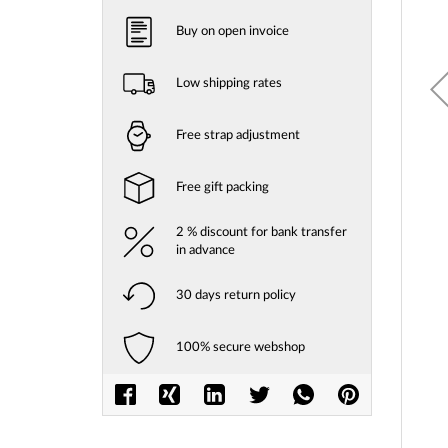
Buy on open invoice
Low shipping rates
Free strap adjustment
Free gift packing
2 % discount for bank transfer
in advance
30 days return policy
100% secure webshop
Skip
to
the
beginni
of