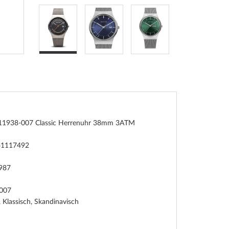
 11938-007 Classic Herrenuhr 38mm 3ATM
41117492
987
007
, Klassisch, Skandinavisch