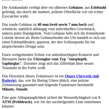
Die Armbanduhr verfügt über ein silbernes
Gehäuse
, aus
Edelstahl
gefertigt, das durch die
mattiert, poliert
e Oberfläche wie ein echter
Eyecatcher wirkt.
Das
rund
e Gehäuse ist
40 mm breit
sowie 7 mm hoch
und
schmückt, natürlich abhängig vom individuellen Geschmack,
nahezu jedes Handgelenk. Vom Gehäuse hebt sich die
feststehend
e
Lünette dezent ab. Beim Gehäuseboden der Uhr handelt es sich um
einen Edelstahlboden, gepresst, der den Schlusspunkt für ein
ansprechendes Design setzt.
Einen weitgehenden Schutz vor unbeabsichtigten Kratzern und
Blessuren bietet das
Uhrenglas vom Typ "entspiegelt,
Saphirglas"
. Darunter zeigt sich das Zifferblatt Ihrer neuen
Traumuhr in der Farbe
weiß
.
Das Herzstück dieses Zeitmessers ist ein
Quarz Uhrwerk (mit
Batterie)
, das, wie für Bering Uhren üblich, eine präzise
Zeitmessung garantiert und folgende Funktionen bereitstellt:
Minute, Stunde
.
Eine gute Alltagstauglichkeit sichert die Wasserdichtigkeit von
5
ATM (Prüfdruck)
, wie Sie der nachfolgenden Liste entnehmen
können: