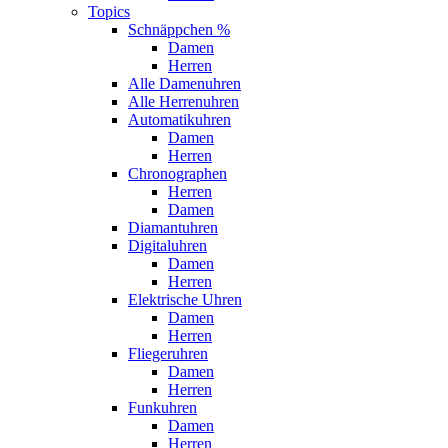
Topics
Schnäppchen %
Damen
Herren
Alle Damenuhren
Alle Herrenuhren
Automatikuhren
Damen
Herren
Chronographen
Herren
Damen
Diamantuhren
Digitaluhren
Damen
Herren
Elektrische Uhren
Damen
Herren
Fliegeruhren
Damen
Herren
Funkuhren
Damen
Herren