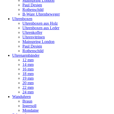
Mainspring London
Paul Design
Rothenschild
B-Ware Uhrenbeweger
Uhrenboxen
Uhrenboxen aus Holz
Uhrenboxen aus Leder
Uhrenkoffer
Uhrenvitrinen
Mainspring London
Paul Design
Rothenschild
Uhrenarmbänder
12 mm
14 mm
16 mm
18 mm
19 mm
20 mm
22 mm
24 mm
Wanduhren
Braun
Ingersoll
Mondaine