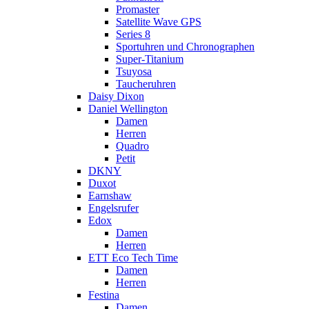
Promaster
Satellite Wave GPS
Series 8
Sportuhren und Chronographen
Super-Titanium
Tsuyosa
Taucheruhren
Daisy Dixon
Daniel Wellington
Damen
Herren
Quadro
Petit
DKNY
Duxot
Earnshaw
Engelsrufer
Edox
Damen
Herren
ETT Eco Tech Time
Damen
Herren
Festina
Damen