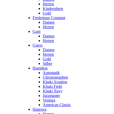
Herren
Kinderuhren
Gold
Frederique Constant
Damen
Herren
Gant
Damen
Herren
Guess
Damen
Herren
Gold
Silber
Hamilton
Automatik
Chronographen
Khaki Aviation
Khaki Field
Khaki Navy
Jazzmaster
Ventura
American Classic
Hanowa
Herren