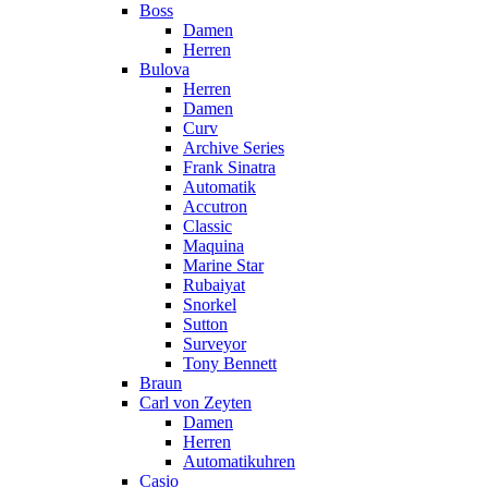
Boss
Damen
Herren
Bulova
Herren
Damen
Curv
Archive Series
Frank Sinatra
Automatik
Accutron
Classic
Maquina
Marine Star
Rubaiyat
Snorkel
Sutton
Surveyor
Tony Bennett
Braun
Carl von Zeyten
Damen
Herren
Automatikuhren
Casio