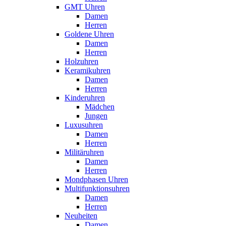
GMT Uhren
Damen
Herren
Goldene Uhren
Damen
Herren
Holzuhren
Keramikuhren
Damen
Herren
Kinderuhren
Mädchen
Jungen
Luxusuhren
Damen
Herren
Militäruhren
Damen
Herren
Mondphasen Uhren
Multifunktionsuhren
Damen
Herren
Neuheiten
Damen