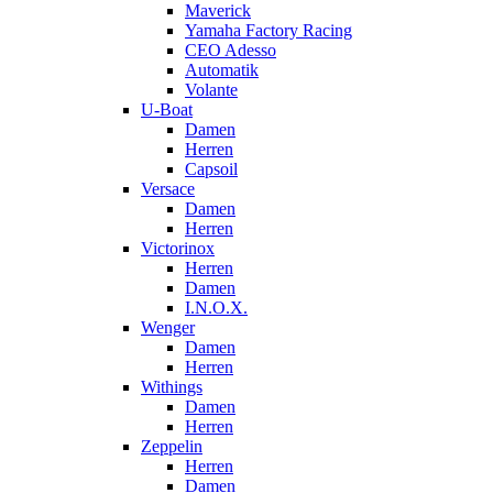
Maverick
Yamaha Factory Racing
CEO Adesso
Automatik
Volante
U-Boat
Damen
Herren
Capsoil
Versace
Damen
Herren
Victorinox
Herren
Damen
I.N.O.X.
Wenger
Damen
Herren
Withings
Damen
Herren
Zeppelin
Herren
Damen