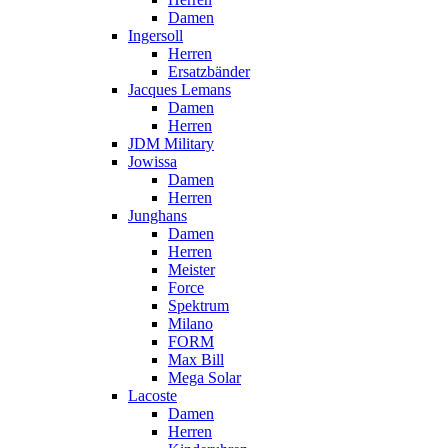
Damen
Ingersoll
Herren
Ersatzbänder
Jacques Lemans
Damen
Herren
JDM Military
Jowissa
Damen
Herren
Junghans
Damen
Herren
Meister
Force
Spektrum
Milano
FORM
Max Bill
Mega Solar
Lacoste
Damen
Herren