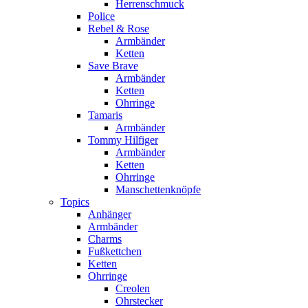
Herrenschmuck
Police
Rebel & Rose
Armbänder
Ketten
Save Brave
Armbänder
Ketten
Ohrringe
Tamaris
Armbänder
Tommy Hilfiger
Armbänder
Ketten
Ohrringe
Manschettenknöpfe
Topics
Anhänger
Armbänder
Charms
Fußkettchen
Ketten
Ohrringe
Creolen
Ohrstecker