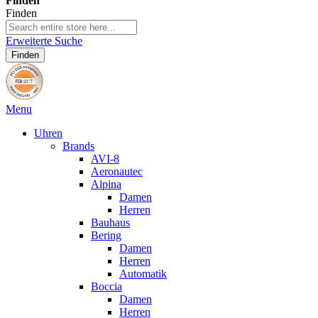
Finden
Finden
Erweiterte Suche
Finden
Menu
Uhren
Brands
AVI-8
Aeronautec
Alpina
Damen
Herren
Bauhaus
Bering
Damen
Herren
Automatik
Boccia
Damen
Herren