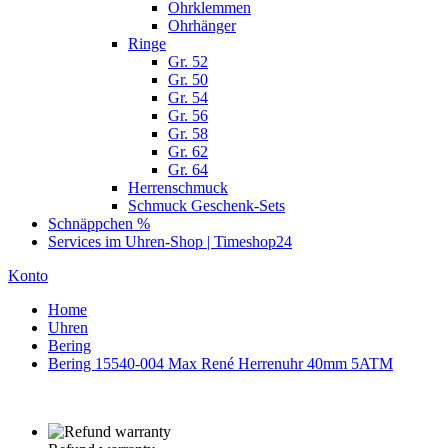
Ohrklemmen
Ohrhänger
Ringe
Gr. 52
Gr. 50
Gr. 54
Gr. 56
Gr. 58
Gr. 62
Gr. 64
Herrenschmuck
Schmuck Geschenk-Sets
Schnäppchen %
Services im Uhren-Shop | Timeshop24
Konto
Home
Uhren
Bering
Bering 15540-004 Max René Herrenuhr 40mm 5ATM