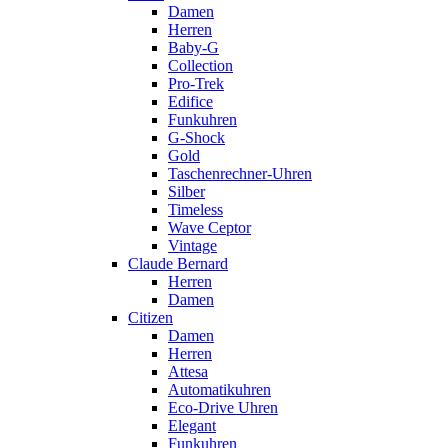
Damen
Herren
Baby-G
Collection
Pro-Trek
Edifice
Funkuhren
G-Shock
Gold
Taschenrechner-Uhren
Silber
Timeless
Wave Ceptor
Vintage
Claude Bernard
Herren
Damen
Citizen
Damen
Herren
Attesa
Automatikuhren
Eco-Drive Uhren
Elegant
Funkuhren