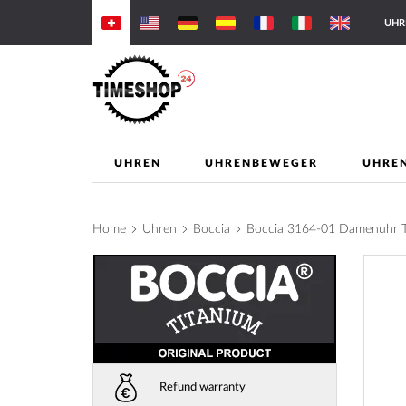
Skip
UHR
to
Content
UHREN
UHRENBEWEGER
UHRE
Home
Uhren
Boccia
Boccia 3164-01 Damenuhr 
Skip
to
the
end
of
the
images
Refund warranty
gallery