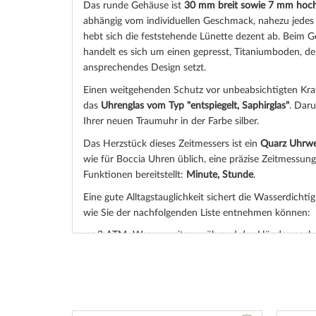
Das
rund
e Gehäuse ist
30 mm breit
sowie 7 mm hoc
abhängig vom individuellen Geschmack, nahezu jede
hebt sich die
feststehend
e Lünette dezent ab. Beim 
handelt es sich um einen gepresst, Titaniumboden, de
ansprechendes Design setzt.
Einen weitgehenden Schutz vor unbeabsichtigten Krat
das
Uhrenglas vom Typ "entspiegelt, Saphirglas"
. Daru
Ihrer neuen Traumuhr in der Farbe
silber
.
Das Herzstück dieses Zeitmessers ist ein
Quarz Uhrwer
wie für Boccia Uhren üblich, eine präzise Zeitmessung
Funktionen bereitstellt:
Minute, Stunde
.
Eine gute Alltagstauglichkeit sichert die Wasserdichti
wie Sie der nachfolgenden Liste entnehmen können:
3 ATM: Wasserspritzer während des Händewasche
5 ATM: Duschen & Baden ist mit dieser Uhr mögl
Tauchen nicht.
10 ATM: Einem Schwimmbadbesuch ist die Uhr g
hingegen nicht.