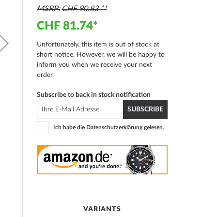
MSRP
CHF 90.83
CHF 81.74
Unfortunately, this item is out of stock at
short notice. However, we will be happy to
inform you when we receive your next
order.
Subscribe to back in stock notification
SUBSCRIBE
Ich habe die
Datenschutzerklärung
gelesen.
VARIANTS