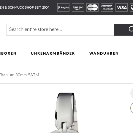
EN & SCHMUCK SHOP SEIT 2004
Finden
NBOXEN
UHRENARMBÄNDER
WANDUHREN
Titanium 30mm 5ATM
A
t
W
L