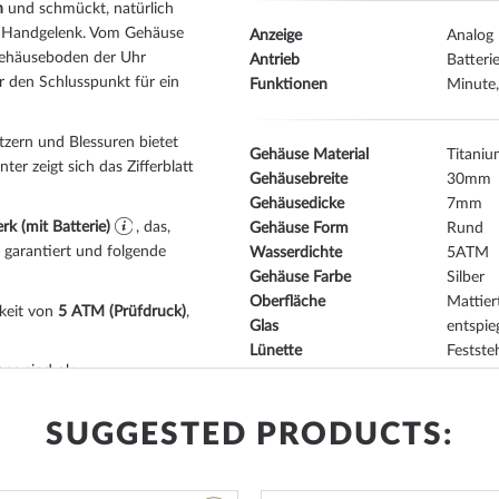
h
und schmückt, natürlich
s Handgelenk. Vom Gehäuse
Anzeige
Analog
Gehäuseboden der Uhr
Antrieb
Batteri
r den Schlusspunkt für ein
Funktionen
Minute
zern und Blessuren bietet
Gehäuse Material
Titani
nter zeigt sich das Zifferblatt
Gehäusebreite
30
Gehäusedicke
7
k (mit Batterie)
, das,
Gehäuse Form
Rund
 garantiert und folgende
Wasserdichte
5
Gehäuse Farbe
Silber
Oberfläche
Mattier
gkeit von
5 ATM (Prüfdruck)
,
Glas
entspie
Lünette
Festst
ns sind ok.
Gehäuse Boden
gepress
ich. Schwimmen oder
Zifferblatt Farbe
Silber
SUGGESTED PRODUCTS:
ewachsen, Tauchgängen
Armband Material
Titani
Armband Style
Gliede