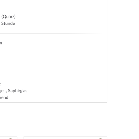
e (Quarz)
, Stunde
um
t
gelt, Saphirglas
ehend
t, Titaniumboden
um
rarmband