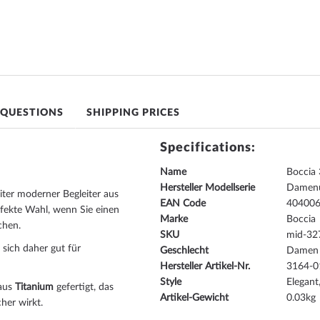
 QUESTIONS
SHIPPING PRICES
Specifications:
Name
Boccia
Hersteller Modellserie
Damenu
iter moderner Begleiter aus
EAN Code
40400
fekte Wahl, wenn Sie einen
Marke
Boccia
chen.
SKU
mid-32
 sich daher gut für
Geschlecht
Damen
Hersteller Artikel-Nr.
3164-0
Style
Elegant
 aus
Titanium
gefertigt, das
Artikel-Gewicht
0.03
her wirkt.