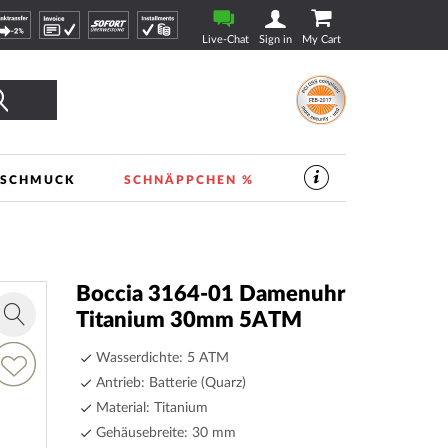
Live-Chat
Sign in
My Cart
Finden
SCHMUCK
SCHNÄPPCHEN %
SERVICES
IM
UHREN-
SHOP
|
TIMESHOP24
Boccia 3164-01 Damenuhr
Titanium 30mm 5ATM
Zoom
in
dd
Wasserdichte: 5 ATM
o
Antrieb: Batterie (Quarz)
ish
Material: Titanium
ist
Gehäusebreite: 30 mm