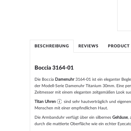
the
images
gallery
BESCHREIBUNG
REVIEWS
PRODUCT
Boccia 3164-01
Die Boccia
Damenuhr
3164-01 ist ein eleganter Begle
der Modell-Serie Damenuhr Titanium 30mm. Eine per
Zeitmesser mit einem eleganten zeitgemäßen Look su
Titan Uhren
sind sehr hautverträglich und eigenen
Menschen mit einer empfindlichen Haut.
Die Armbanduhr verfügt über ein silbernes
Gehäuse
,
durch die
mattiert
e Oberfläche wie ein echter Eyecatc