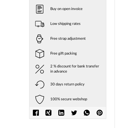
Buy on open invoice
Low shipping rates
Free strap adjustment
Free gift packing
2 % discount for bank transfer
in advance
30 days return policy
100% secure webshop
Skip
to
the
beginni
of