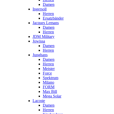
Damen
Ingersoll
Herren
Ersatzbänder
Jacques Lemans
Damen
Herren
JDM Military
Jowissa
Damen
Herren
Junghans
Damen
Herren
Meister
Force
Spektrum
Milano
FORM
Max Bill
Mega Solar
Lacoste
Damen
Herren