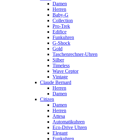
Damen
Herren
Baby-G
Collection
Pro-Trek
Edifice
Funkuhren
G-Shock
Gold
Taschenrechner-Uhren
Silber
Timeless
Wave Ceptor
Vintage
Claude Bernard
Herren
Damen
Citizen
Damen
Herren
Attesa
Automatikuhren
Eco-Drive Uhren
Elegant
Funkuhren