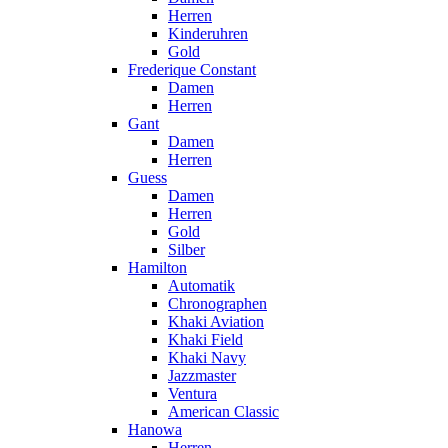
Herren
Kinderuhren
Gold
Frederique Constant
Damen
Herren
Gant
Damen
Herren
Guess
Damen
Herren
Gold
Silber
Hamilton
Automatik
Chronographen
Khaki Aviation
Khaki Field
Khaki Navy
Jazzmaster
Ventura
American Classic
Hanowa
Herren