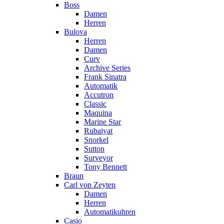
Boss
Damen
Herren
Bulova
Herren
Damen
Curv
Archive Series
Frank Sinatra
Automatik
Accutron
Classic
Maquina
Marine Star
Rubaiyat
Snorkel
Sutton
Surveyor
Tony Bennett
Braun
Carl von Zeyten
Damen
Herren
Automatikuhren
Casio