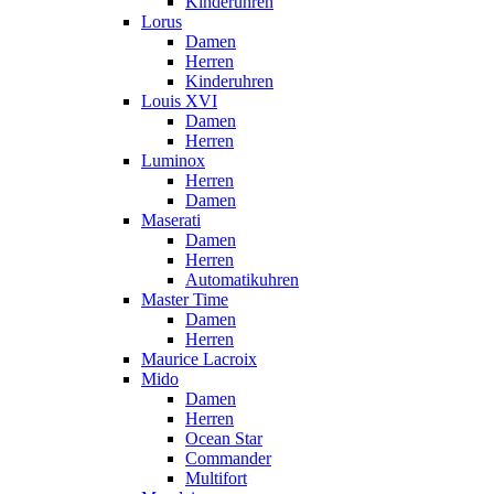
Kinderuhren
Lorus
Damen
Herren
Kinderuhren
Louis XVI
Damen
Herren
Luminox
Herren
Damen
Maserati
Damen
Herren
Automatikuhren
Master Time
Damen
Herren
Maurice Lacroix
Mido
Damen
Herren
Ocean Star
Commander
Multifort