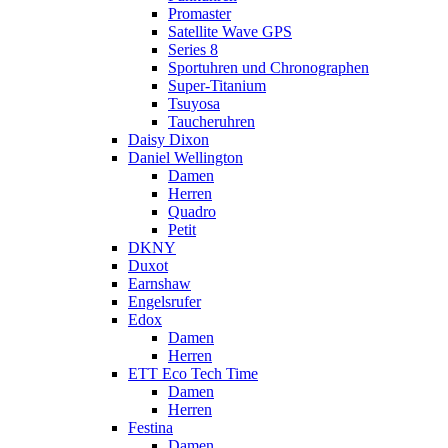
Promaster
Satellite Wave GPS
Series 8
Sportuhren und Chronographen
Super-Titanium
Tsuyosa
Taucheruhren
Daisy Dixon
Daniel Wellington
Damen
Herren
Quadro
Petit
DKNY
Duxot
Earnshaw
Engelsrufer
Edox
Damen
Herren
ETT Eco Tech Time
Damen
Herren
Festina
Damen