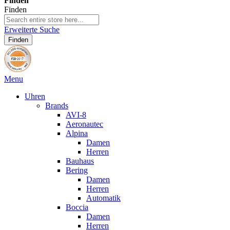
Finden
Finden
Erweiterte Suche
Finden
Menu
Uhren
Brands
AVI-8
Aeronautec
Alpina
Damen
Herren
Bauhaus
Bering
Damen
Herren
Automatik
Boccia
Damen
Herren