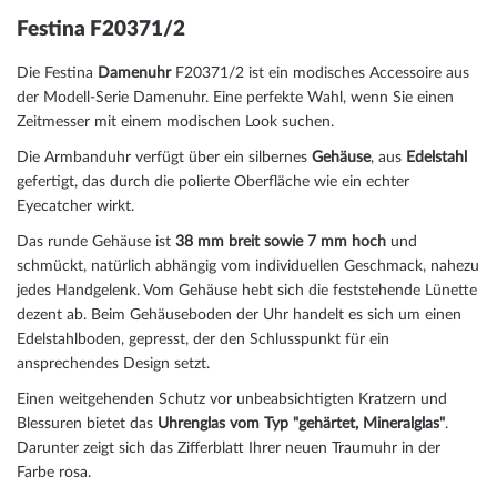
Festina F20371/2
Die Festina
Damenuhr
F20371/2 ist ein modisches Accessoire aus
der Modell-Serie Damenuhr. Eine perfekte Wahl, wenn Sie einen
Zeitmesser mit einem modischen Look suchen.
Die Armbanduhr verfügt über ein silbernes
Gehäuse
, aus
Edelstahl
gefertigt, das durch die
poliert
e Oberfläche wie ein echter
Eyecatcher wirkt.
Das
rund
e Gehäuse ist
38 mm breit
sowie 7 mm hoch
und
schmückt, natürlich abhängig vom individuellen Geschmack, nahezu
jedes Handgelenk. Vom Gehäuse hebt sich die
feststehend
e Lünette
dezent ab. Beim Gehäuseboden der Uhr handelt es sich um einen
Edelstahlboden, gepresst, der den Schlusspunkt für ein
ansprechendes Design setzt.
Einen weitgehenden Schutz vor unbeabsichtigten Kratzern und
Blessuren bietet das
Uhrenglas vom Typ "gehärtet, Mineralglas"
.
Darunter zeigt sich das Zifferblatt Ihrer neuen Traumuhr in der
Farbe
rosa
.