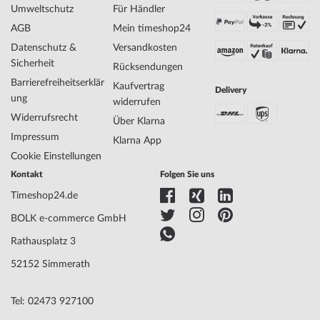
Hersteller Artikel-Nr.
F20371/2
Umweltschutz
Für Händler
Style
Modisch, Feminin
AGB
Mein timeshop24
Artikel-Gewicht
0.03
Datenschutz &
Versandkosten
Sicherheit
Rücksendungen
Barrierefreiheitserklär
Anzeige
Analog
Kaufvertrag
Delivery
ung
Antrieb
Batterie (Quarz)
widerrufen
Uhrwerk
2035, Miyota
Widerrufsrecht
Über Klarna
Bezeichnung
Impressum
Klarna App
Funktionen
Minute, Sekunde, Stunde
Cookie Einstellungen
Kontakt
Folgen Sie uns
Gehäuse Material
Edelstahl
Timeshop24.de
Gehäusebreite
38
BOLK e-commerce GmbH
Gehäusedicke
7
Gehäuse Form
Rund
Rathausplatz 3
Wasserdichte
5
52152 Simmerath
Gehäuse Farbe
Silber
Oberfläche
Poliert
Tel: 02473 927100
Glas
gehärtet, Mineralglas
Lünette
Feststehend