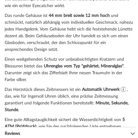
wie ein echter Eyecatcher wirkt.
Das
rund
e Gehäuse ist
44 mm breit
sowie 12 mm hoch
und
schmückt, natürlich abhängig vom individuellen Geschmack, nahezu
jedes Handgelenk. Vom Gehäuse hebt sich die
feststehend
e Lünette
dezent ab. Beim Gehäuseboden der Uhr handelt es sich um einen
Glasboden, verschraubt, der den Schlusspunkt für ein
ansprechendes Design setzt.
Einen weitgehenden Schutz vor unbeabsichtigten Kratzern und
Blessuren bietet das
Uhrenglas vom Typ "gehärtet, Mineralglas"
.
Darunter zeigt sich das Zifferblatt Ihrer neuen Traumuhr in der
Farbe
silber
.
Das Herzstück dieses Zeitmessers ist ein
Automatik Uhrwerk
,
das, wie für Ingersoll Uhren üblich, eine präzise Zeitmessung
garantiert und folgende Funktionen bereitstellt:
Minute, Sekunde,
Stunde
.
Eine gute Alltagstauglichkeit sichert die Wasserdichtigkeit von
5
ATM (Prüfdruck)
, wie Sie der nachfolgenden Liste entnehmen
können:
Reviews