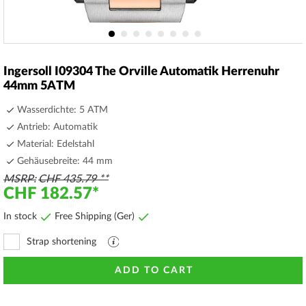
Skip
to
Ingersoll I09304 The Orville Automatik Herrenuhr
the
44mm 5ATM
beginning
of
Wasserdichte: 5 ATM
the
Antrieb: Automatik
images
Material: Edelstahl
gallery
Gehäusebreite: 44 mm
MSRP
CHF 435.79
CHF 182.57
In stock
Free Shipping (Ger)
Strap shortening
Explanation
file
ADD TO CART