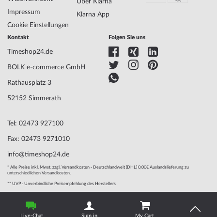
Über Klarna
Antrieb
Automatik
Impressum
Klarna App
Funktionen
Minute, Sekunde, Stunde
Cookie Einstellungen
Kontakt
Folgen Sie uns
Gehäuse Material
Edelstahl
Timeshop24.de
Gehäusebreite
44
BOLK e-commerce GmbH
Gehäusedicke
12
Gehäuse Form
Rund
Rathausplatz 3
Wasserdichte
5
52152 Simmerath
Gehäuse Farbe
Roségold, Silber
Oberfläche
Mattiert, Poliert
Tel: 02473 927100
Glas
gehärtet, Mineralglas
Lünette
Feststehend
Fax: 02473 9271010
Gehäuse Boden
Glasboden, verschraubt
info@timeshop24.de
Zifferblatt Farbe
Silber
* Alle Preise inkl. Mwst. zzgl. Versandkosten - Deutschlandweit (DHL) 0,00€ Auslandslieferung zu
unterschiedlichen Versandkosten.
** UVP - Unverbindliche Preisempfehlung des Herstellers
Armband Material
Edelstahl
Armband Style
Gliederarmband
© 2004 - 2026, BOLK e-commerce GmbH | Technische Umsetzung
Armband Farbe
Roségold, Silber
durch
www.mediarox.de
Live-Chat
Sign in
My Cart