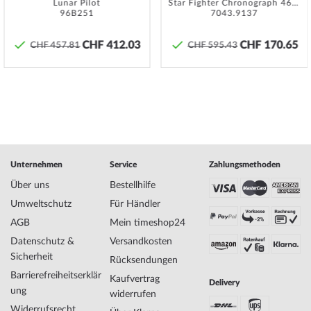
Lunar Pilot
Star Fighter Chronograph 46 mm
werden. Bei Uhren mit verschraubten Drückern und / oder
96B251
7043.9137
verschraubter Krone ist darauf zu achten, dass diese auch handfest
verschraubt ist damit die Uhr überhaupt Wasserdicht sein kann.
CHF 412.03
CHF 170.65
CHF 457.81
CHF 595.43
Weitere Informationen finden Sie in unseren
Pflege-Tipps
.
Specifications:
Name
Ingersoll I09304 The Orville Automatik
Herrenuhr 44mm 5ATM
Hersteller Modellserie
The Orville Automatik 44mm
Unternehmen
Service
Zahlungsmethoden
EAN Code
5013348513724
Über uns
Bestellhilfe
Marke
Ingersoll
SKU
mid-31430
Umweltschutz
Für Händler
Geschlecht
Herren
AGB
Mein timeshop24
Hersteller Artikel-Nr.
I09304
Datenschutz &
Versandkosten
Style
Skelettuhr
Sicherheit
Rücksendungen
Artikel-Gewicht
0.16
Barrierefreiheitserklär
Kaufvertrag
Delivery
ung
widerrufen
Anzeige
Analog
Widerrufsrecht