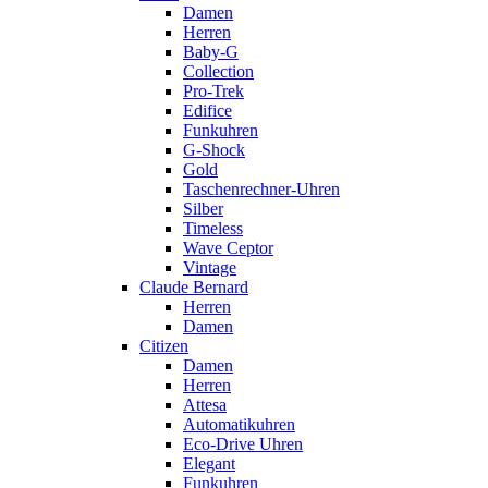
Damen
Herren
Baby-G
Collection
Pro-Trek
Edifice
Funkuhren
G-Shock
Gold
Taschenrechner-Uhren
Silber
Timeless
Wave Ceptor
Vintage
Claude Bernard
Herren
Damen
Citizen
Damen
Herren
Attesa
Automatikuhren
Eco-Drive Uhren
Elegant
Funkuhren