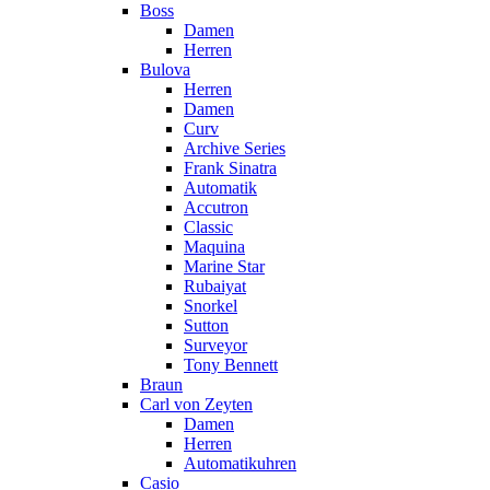
Boss
Damen
Herren
Bulova
Herren
Damen
Curv
Archive Series
Frank Sinatra
Automatik
Accutron
Classic
Maquina
Marine Star
Rubaiyat
Snorkel
Sutton
Surveyor
Tony Bennett
Braun
Carl von Zeyten
Damen
Herren
Automatikuhren
Casio