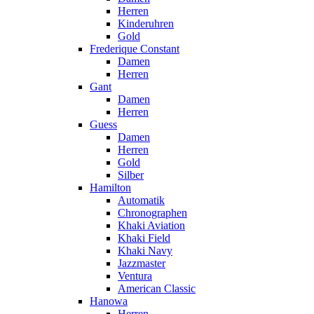
Herren
Kinderuhren
Gold
Frederique Constant
Damen
Herren
Gant
Damen
Herren
Guess
Damen
Herren
Gold
Silber
Hamilton
Automatik
Chronographen
Khaki Aviation
Khaki Field
Khaki Navy
Jazzmaster
Ventura
American Classic
Hanowa
Herren