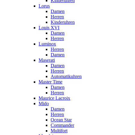
Kinderuhren
Lorus
Damen
Herren
Kinderuhren
Louis XVI
Damen
Herren
Luminox
Herren
Damen
Maserati
Damen
Herren
Automatikuhren
Master Time
Damen
Herren
Maurice Lacroix
Mido
Damen
Herren
Ocean Star
Commander
Multifort