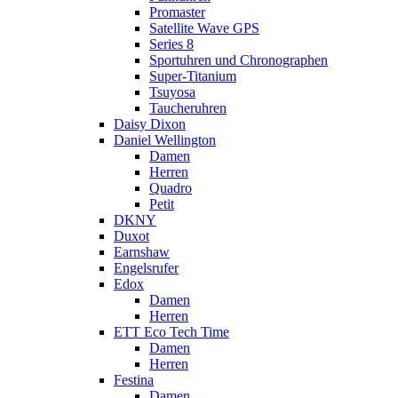
Promaster
Satellite Wave GPS
Series 8
Sportuhren und Chronographen
Super-Titanium
Tsuyosa
Taucheruhren
Daisy Dixon
Daniel Wellington
Damen
Herren
Quadro
Petit
DKNY
Duxot
Earnshaw
Engelsrufer
Edox
Damen
Herren
ETT Eco Tech Time
Damen
Herren
Festina
Damen