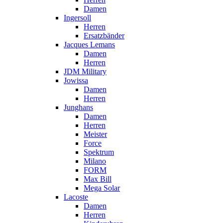
Damen
Ingersoll
Herren
Ersatzbänder
Jacques Lemans
Damen
Herren
JDM Military
Jowissa
Damen
Herren
Junghans
Damen
Herren
Meister
Force
Spektrum
Milano
FORM
Max Bill
Mega Solar
Lacoste
Damen
Herren