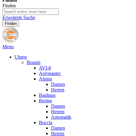
Finden
Finden
Erweiterte Suche
Finden
Menu
Uhren
Brands
AVI-8
Aeronautec
Alpina
Damen
Herren
Bauhaus
Bering
Damen
Herren
Automatik
Boccia
Damen
Herren