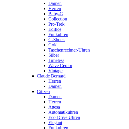
Damen
Herren
Baby-G
Collection
Pro-Trek
Edifice
Funkuhren
G-Shock
Gold
Taschenrechner-Uhren
Silber
Timeless
Wave Ceptor
Vintage
Claude Bernard
Herren
Damen
Citizen
Damen
Herren
Attesa
Automatikuhren
Eco-Drive Uhren
Elegant
Funkuhren