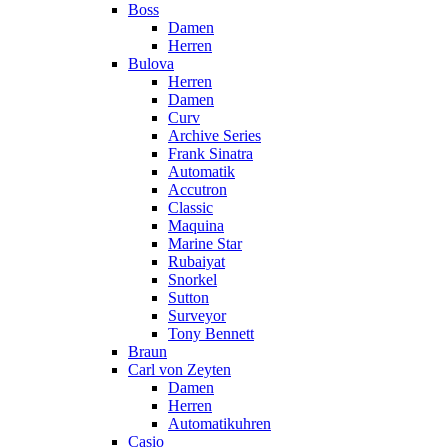
Boss
Damen
Herren
Bulova
Herren
Damen
Curv
Archive Series
Frank Sinatra
Automatik
Accutron
Classic
Maquina
Marine Star
Rubaiyat
Snorkel
Sutton
Surveyor
Tony Bennett
Braun
Carl von Zeyten
Damen
Herren
Automatikuhren
Casio