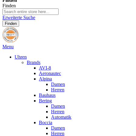
Finden
Finden
Erweiterte Suche
Finden
Menu
Uhren
Brands
AVI-8
Aeronautec
Alpina
Damen
Herren
Bauhaus
Bering
Damen
Herren
Automatik
Boccia
Damen
Herren