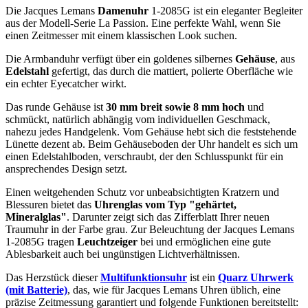
Die Jacques Lemans
Damenuhr
1-2085G ist ein eleganter Begleiter
aus der Modell-Serie La Passion. Eine perfekte Wahl, wenn Sie
einen Zeitmesser mit einem klassischen Look suchen.
Die Armbanduhr verfügt über ein goldenes silbernes
Gehäuse
, aus
Edelstahl
gefertigt, das durch die
mattiert, poliert
e Oberfläche wie
ein echter Eyecatcher wirkt.
Das
rund
e Gehäuse ist
30 mm breit
sowie 8 mm hoch
und
schmückt, natürlich abhängig vom individuellen Geschmack,
nahezu jedes Handgelenk. Vom Gehäuse hebt sich die
feststehend
e
Lünette dezent ab. Beim Gehäuseboden der Uhr handelt es sich um
einen Edelstahlboden, verschraubt, der den Schlusspunkt für ein
ansprechendes Design setzt.
Einen weitgehenden Schutz vor unbeabsichtigten Kratzern und
Blessuren bietet das
Uhrenglas vom Typ "gehärtet,
Mineralglas"
. Darunter zeigt sich das Zifferblatt Ihrer neuen
Traumuhr in der Farbe
grau
. Zur Beleuchtung der Jacques Lemans
1-2085G tragen
Leuchtzeiger
bei und ermöglichen eine gute
Ablesbarkeit auch bei ungünstigen Lichtverhältnissen.
Das Herzstück dieser
Multifunktionsuhr
ist ein
Quarz Uhrwerk
(mit Batterie)
, das, wie für Jacques Lemans Uhren üblich, eine
präzise Zeitmessung garantiert und folgende Funktionen bereitstellt: