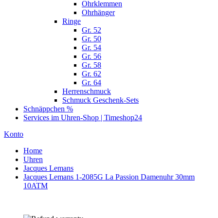
Ohrklemmen
Ohrhänger
Ringe
Gr. 52
Gr. 50
Gr. 54
Gr. 56
Gr. 58
Gr. 62
Gr. 64
Herrenschmuck
Schmuck Geschenk-Sets
Schnäppchen %
Services im Uhren-Shop | Timeshop24
Konto
Home
Uhren
Jacques Lemans
Jacques Lemans 1-2085G La Passion Damenuhr 30mm
10ATM