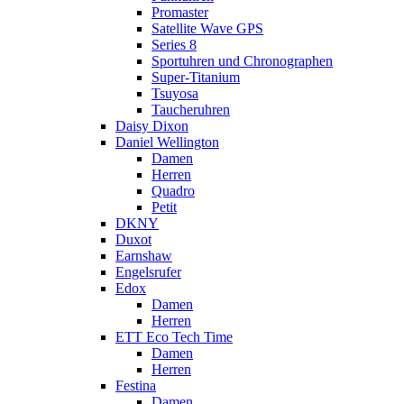
Promaster
Satellite Wave GPS
Series 8
Sportuhren und Chronographen
Super-Titanium
Tsuyosa
Taucheruhren
Daisy Dixon
Daniel Wellington
Damen
Herren
Quadro
Petit
DKNY
Duxot
Earnshaw
Engelsrufer
Edox
Damen
Herren
ETT Eco Tech Time
Damen
Herren
Festina
Damen