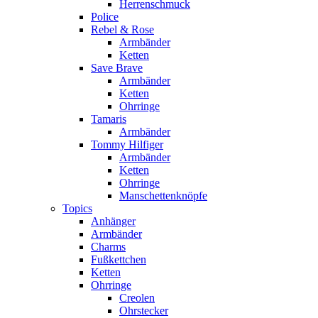
Herrenschmuck
Police
Rebel & Rose
Armbänder
Ketten
Save Brave
Armbänder
Ketten
Ohrringe
Tamaris
Armbänder
Tommy Hilfiger
Armbänder
Ketten
Ohrringe
Manschettenknöpfe
Topics
Anhänger
Armbänder
Charms
Fußkettchen
Ketten
Ohrringe
Creolen
Ohrstecker