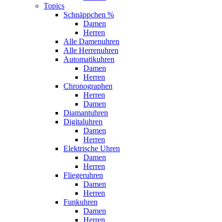
Topics
Schnäppchen %
Damen
Herren
Alle Damenuhren
Alle Herrenuhren
Automatikuhren
Damen
Herren
Chronographen
Herren
Damen
Diamantuhren
Digitaluhren
Damen
Herren
Elektrische Uhren
Damen
Herren
Fliegeruhren
Damen
Herren
Funkuhren
Damen
Herren