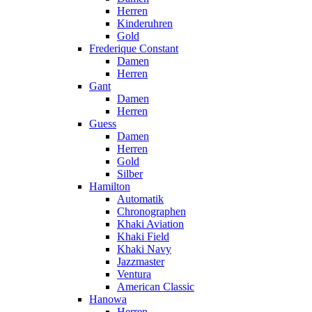
Herren
Kinderuhren
Gold
Frederique Constant
Damen
Herren
Gant
Damen
Herren
Guess
Damen
Herren
Gold
Silber
Hamilton
Automatik
Chronographen
Khaki Aviation
Khaki Field
Khaki Navy
Jazzmaster
Ventura
American Classic
Hanowa
Herren