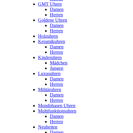
GMT Uhren
Damen
Herren
Goldene Uhren
Damen
Herren
Holzuhren
Keramikuhren
Damen
Herren
Kinderuhren
Mädchen
Jungen
Luxusuhren
Damen
Herren
Militäruhren
Damen
Herren
Mondphasen Uhren
Multifunktionsuhren
Damen
Herren
Neuheiten
Damen