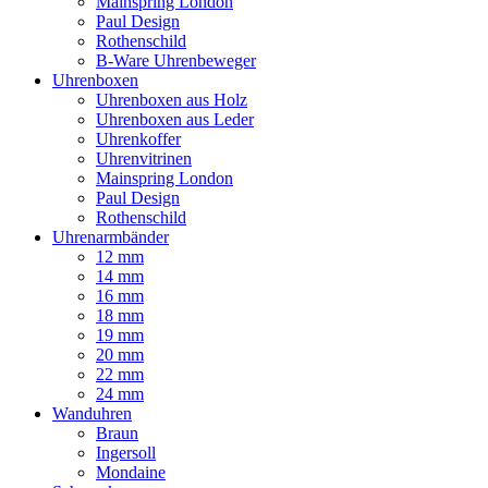
Mainspring London
Paul Design
Rothenschild
B-Ware Uhrenbeweger
Uhrenboxen
Uhrenboxen aus Holz
Uhrenboxen aus Leder
Uhrenkoffer
Uhrenvitrinen
Mainspring London
Paul Design
Rothenschild
Uhrenarmbänder
12 mm
14 mm
16 mm
18 mm
19 mm
20 mm
22 mm
24 mm
Wanduhren
Braun
Ingersoll
Mondaine