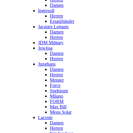
Damen
Ingersoll
Herren
Ersatzbänder
Jacques Lemans
Damen
Herren
JDM Military
Jowissa
Damen
Herren
Junghans
Damen
Herren
Meister
Force
Spektrum
Milano
FORM
Max Bill
Mega Solar
Lacoste
Damen
Herren