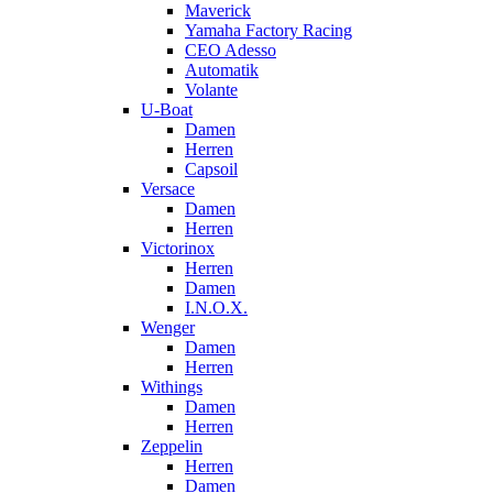
Maverick
Yamaha Factory Racing
CEO Adesso
Automatik
Volante
U-Boat
Damen
Herren
Capsoil
Versace
Damen
Herren
Victorinox
Herren
Damen
I.N.O.X.
Wenger
Damen
Herren
Withings
Damen
Herren
Zeppelin
Herren
Damen