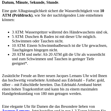
Datum, Minute, Sekunde, Stunde
.
Eine gute Alltagstauglichkeit sichert die Wasserdichtigkeit von
10
ATM (Prüfdruck)
, wie Sie der nachfolgenden Liste entnehmen
können:
3 ATM: Wasserspritzer während des Händewaschens sind ok.
5 ATM: Duschen & Baden ist mit dieser Uhr möglich.
Schwimmen oder Tauchen nicht.
10 ATM: Einem Schwimmbadbesuch ist die Uhr gewachsen,
Tauchgängen hingegen nicht.
20 ATM und mehr: Ab 20 ATM gilt die Uhr als wasserdicht
und zum Schwimmen und Tauchen in geringer Tiefe
geeignet*.
Zusätzliche Freude an Ihrer neuen Jacques Lemans Uhr wird Ihnen
das hochwertig verarbeitete Armband aus Edelstahl – Farbe:
gold,
silber
– mit Faltschließe bereiten. Das Edelstahl-Armband bietet
einen hohen Tragekomfort und kann bis zu einem maximalen
Handgelenkumfang von 180 mm getragen werden.
Eine elegante Uhr für Damen die das Besondere lieben von
Jacques Lemans
. Jetzt bestellen und in nur 1-3 Tagen können Sie