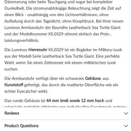
Dämmerung oder beim Tauchgang und sogar bei kompletter
Dunkelheit. Die stromunabhängige Beleuchtung zeigt die Zeit auf
einen Blick - unabhängig von den Lichtverhältnissen, ohne
Aufladung durch das Tageslicht, ohne Knopfdruck. Bei Ihrer neuen
Luminox Armbanduhr der Baureihe Leatherback Sea Turtle Giant
und der Modellnummer XS.0329 stimmt einfach das Preis-,
Leistungsverhältnis.
Die Luminox
Herrenuhr
XS.0329 ist ein Begleiter im Military-Look
aus der Modell-Serie Leatherback Sea Turtle Giant. Eine perfekte
Wahl, wenn Sie einen Zeitmesser mit einem militärischen Look
suchen.
Die Armbanduhr verfügt über ein schwarzes
Gehäuse
, aus
Kunststoff
gefertigt, das durch die
mattiert
e Oberfläche wie ein
echter Eyecatcher wirkt.
Das
rund
e Gehäuse ist
44 mm breit
sowie 12 mm hoch
und
schmückt, natürlich abhängig vom individuellen Geschmack, nahezu
Reviews
jedes Handgelenk. Vom Gehäuse hebt sich die
drehbar, linksseitig
e
Lünette dezent ab. Beim Gehäuseboden der Uhr handelt es sich um
Product Questions
einen Kunststoffboden, verschraubt, der den Schlusspunkt für ein