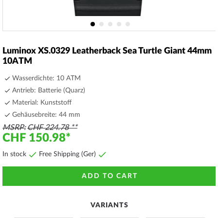
Skip
to
Luminox XS.0329 Leatherback Sea Turtle Giant 44mm
the
10ATM
beginning
of
Wasserdichte: 10 ATM
the
Antrieb: Batterie (Quarz)
images
Material: Kunststoff
gallery
Gehäusebreite: 44 mm
MSRP
CHF 224.78
CHF 150.98
In stock
Free Shipping (Ger)
ADD TO CART
VARIANTS