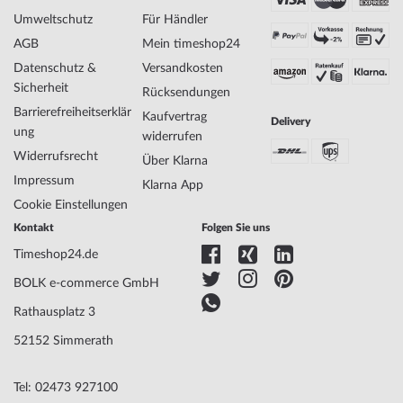
Geschlecht
Herren
Umweltschutz
Für Händler
Hersteller Artikel-Nr.
R8853108006
AGB
Mein timeshop24
Style
Luxuriös, Modern
Artikel-Gewicht
0.14
Datenschutz &
Versandkosten
Sicherheit
Rücksendungen
Barrierefreiheitserklär
Kaufvertrag
Delivery
Anzeige
Analog
ung
widerrufen
Antrieb
Batterie (Quarz)
Widerrufsrecht
Über Klarna
Funktionen
Datum, Minute, Sekunde, Stunde
Impressum
Klarna App
Cookie Einstellungen
Gehäuse Material
Edelstahl
Kontakt
Folgen Sie uns
Gehäusebreite
42
Timeshop24.de
Gehäusedicke
11
Gehäuse Form
Rund
BOLK e-commerce GmbH
Wasserdichte
10
Rathausplatz 3
Gehäuse Farbe
Gold
Oberfläche
Mattiert, Poliert
52152 Simmerath
Krone
Verschraubt
Glas
gehärtet, Mineralglas
Tel: 02473 927100
Lünette
Feststehend