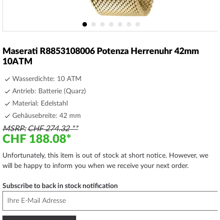
Skip
to
Maserati R8853108006 Potenza Herrenuhr 42mm
the
10ATM
beginning
of
Wasserdichte: 10 ATM
the
Antrieb: Batterie (Quarz)
images
Material: Edelstahl
gallery
Gehäusebreite: 42 mm
MSRP
CHF 274.32
CHF 188.08
Unfortunately, this item is out of stock at short notice. However, we
will be happy to inform you when we receive your next order.
Subscribe to back in stock notification