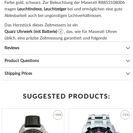
Farbe
gold, schwarz
. Zur Beleuchtung der Maserati R8853108006
tragen
Leuchtindexe, Leuchtzeiger
bei und ermöglichen eine gute
Ablesbarkeit auch bei ungünstigen Lichtverhältnissen.
Das Herzstück dieses Zeitmessers ist ein
Quarz Uhrwerk (mit Batterie)
, das, wie für Maserati Uhren
üblich, eine präzise Zeitmessung garantiert und folgende
Funktionen bereitstellt:
Datum, Minute, Sekunde, Stunde
.
Reviews
Eine gute Alltagstauglichkeit sichert die Wasserdichtigkeit von
10
ATM (Prüfdruck)
Product Questions
, wie Sie der nachfolgenden Liste entnehmen
können:
Shipping Prices
3 ATM: Wasserspritzer während des Händewaschens sind ok.
5 ATM: Duschen & Baden ist mit dieser Uhr möglich. Schwimmen
oder Tauchen nicht.
10 ATM: Einem Schwimmbadbesuch ist die Uhr gewachsen,
SUGGESTED PRODUCTS:
Tauchgängen hingegen nicht.
20 ATM und mehr: Ab 20 ATM gilt die Uhr als wasserdicht und zum
Schwimmen und Tauchen in geringer Tiefe geeignet*.
-10%
-71%
Zusätzliche Freude an Ihrer neuen Maserati Uhr wird Ihnen das
hochwertig verarbeitete Armband aus Edelstahl – Farbe:
gold
– mit