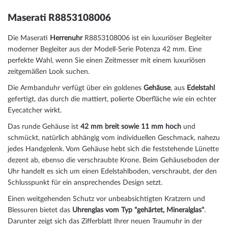
Maserati R8853108006
Die Maserati
Herrenuhr
R8853108006 ist ein luxuriöser Begleiter
moderner Begleiter aus der Modell-Serie Potenza 42 mm. Eine
perfekte Wahl, wenn Sie einen Zeitmesser mit einem luxuriösen
zeitgemäßen Look suchen.
Die Armbanduhr verfügt über ein goldenes
Gehäuse
, aus
Edelstahl
gefertigt, das durch die
mattiert, poliert
e Oberfläche wie ein echter
Eyecatcher wirkt.
Das
rund
e Gehäuse ist
42 mm breit
sowie 11 mm hoch
und
schmückt, natürlich abhängig vom individuellen Geschmack, nahezu
jedes Handgelenk. Vom Gehäuse hebt sich die
feststehend
e Lünette
dezent ab, ebenso die
verschraubt
e Krone. Beim Gehäuseboden der
Uhr handelt es sich um einen Edelstahlboden, verschraubt, der den
Schlusspunkt für ein ansprechendes Design setzt.
Einen weitgehenden Schutz vor unbeabsichtigten Kratzern und
Blessuren bietet das
Uhrenglas vom Typ "gehärtet, Mineralglas"
.
Darunter zeigt sich das Zifferblatt Ihrer neuen Traumuhr in der