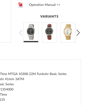
Operation Manual >>
VARIANTS
 Time MTGA-10308-22M Funkuhr Basic Series
nuhr 41mm 3ATM
sic Series
91354000
 Time
135