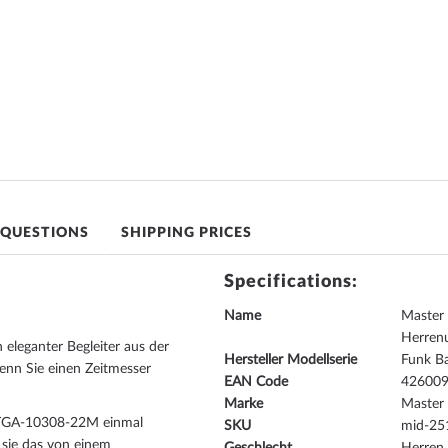
 QUESTIONS
SHIPPING PRICES
Specifications:
Name
Master
Herre
leganter Begleiter aus der
Hersteller Modellserie
Funk Ba
wenn Sie einen Zeitmesser
EAN Code
42600
Marke
Master
 MTGA-10308-22M einmal
SKU
mid-25
m sie das von einem