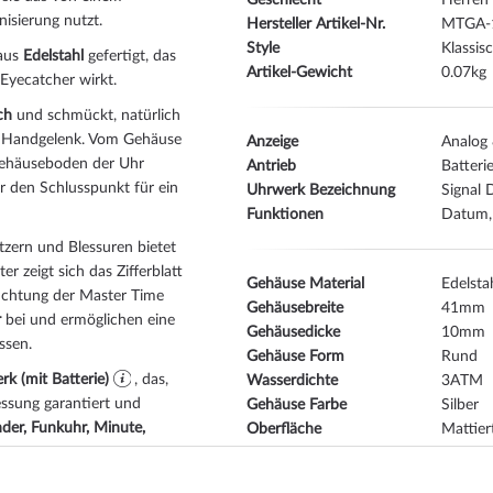
Geschlecht
Herren
isierung nutzt.
Hersteller Artikel-Nr.
MTGA-
Style
Klassis
 aus
Edelstahl
gefertigt, das
Artikel-Gewicht
0.07
 Eyecatcher wirkt.
ch
und schmückt, natürlich
s Handgelenk. Vom Gehäuse
Anzeige
Analog 
Gehäuseboden der Uhr
Antrieb
Batteri
er den Schlusspunkt für ein
Uhrwerk Bezeichnung
Signal 
Funktionen
Datum, 
zern und Blessuren bietet
er zeigt sich das Zifferblatt
Gehäuse Material
Edelsta
uchtung der Master Time
Gehäusebreite
41
r
bei und ermöglichen eine
Gehäusedicke
10
ssen.
Gehäuse Form
Rund
k (mit Batterie)
, das,
Wasserdichte
3
essung garantiert und
Gehäuse Farbe
Silber
der, Funkuhr, Minute,
Oberfläche
Mattiert
Glas
gehärte
Lünette
Festst
gkeit von
3 ATM (Prüfdruck)
,