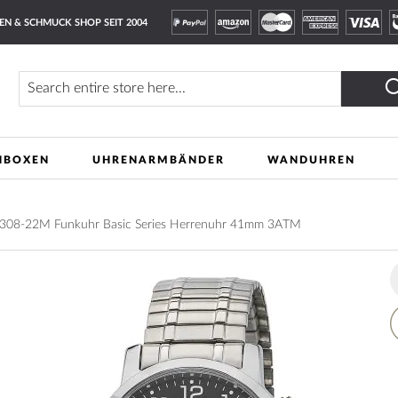
EN & SCHMUCK SHOP SEIT 2004
Finden
NBOXEN
UHRENARMBÄNDER
WANDUHREN
308-22M Funkuhr Basic Series Herrenuhr 41mm 3ATM
A
t
W
L