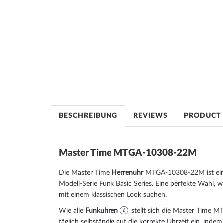
the
images
gallery
BESCHREIBUNG
REVIEWS
PRODUCT
Master Time MTGA-10308-22M
Die Master Time
Herrenuhr
MTGA-10308-22M ist ein e
Modell-Serie Funk Basic Series. Eine perfekte Wahl, 
mit einem klassischen Look suchen.
Wie alle
Funkuhren
stellt sich die Master Time
täglich selbständig auf die korrekte Uhrzeit ein, inde