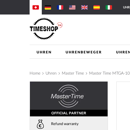
Skip
UHR
to
Content
UHREN
UHRENBEWEGER
UHRE
Home
Uhren
Master Time
Master Time MTGA-10
Skip
to
the
end
of
the
images
Refund warranty
gallery