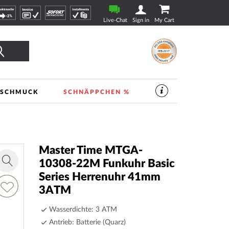
Live-Chat
Sign in
My Cart
Finden
SCHMUCK
SCHNÄPPCHEN %
SERVICES
IM
UHREN-
SHOP
|
TIMESHOP24
Master Time MTGA-
10308-22M Funkuhr Basic
Zoom
Series Herrenuhr 41mm
in
dd
3ATM
o
ish
Wasserdichte: 3 ATM
ist
Antrieb: Batterie (Quarz)