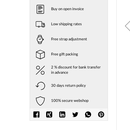
Buy on open invoice
Low shipping rates
Free strap adjustment
Free gift packing
2 % discount for bank transfer
in advance
30 days return policy
100% secure webshop
Skip
to
the
beginni
of