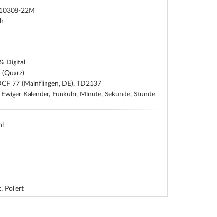
10308-22M
ch
& Digital
e (Quarz)
DCF 77 (Mainflingen, DE), TD2137
Ewiger Kalender, Funkuhr, Minute, Sekunde, Stunde
hl
, Poliert
t, Mineralglas
ehend