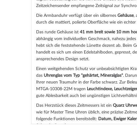
Zeitzeichensender empfangene Zeitsignal zur Synchron
Die Armbanduhr verfügt über ein silbernes
Gehäuse
,
durch die
mattiert, poliert
e Oberfläche wie ein echter
Das
rund
e Gehäuse ist
41 mm breit
sowie 10 mm ho
abhängig vom individuellen Geschmack, nahezu jede
hebt sich die
feststehend
e Lünette dezent ab. Beim 
handelt es sich um einen Edelstahlboden, gepresst, d
ansprechendes Design setzt.
Einen weitgehenden Schutz vor unbeabsichtigten Krat
das
Uhrenglas vom Typ "gehärtet, Mineralglas"
. Darunt
Ihrer neuen Traumuhr in der Farbe
schwarz
. Zur Bele
MTGA-10308-22M tragen
Leuchtindexe, Leuchtzeige
gute Ablesbarkeit auch bei ungünstigen Lichtverhältni
Das Herzstück dieses Zeitmessers ist ein
Quarz Uhrwer
wie für Master Time Uhren üblich, eine präzise Zeitm
folgende Funktionen bereitstellt:
Datum, Ewiger Kalen
Sekunde, Stunde
.
Eine gute Alltagstauglichkeit sichert die Wasserdichti