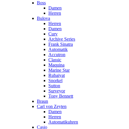
Boss
Damen
Herren
Bulova
Herren
Damen
Curv
Archive Series
Frank Sinatra
Automatik
Accutron
Classic
Maquina
Marine Star
Rubaiyat
Snorkel
Sutton
Surveyor
Tony Bennett
Braun
Carl von Zeyten
Damen
Herren
Automatikuhren
Casio