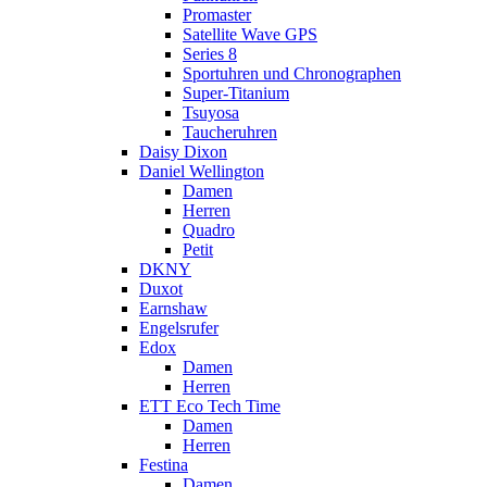
Promaster
Satellite Wave GPS
Series 8
Sportuhren und Chronographen
Super-Titanium
Tsuyosa
Taucheruhren
Daisy Dixon
Daniel Wellington
Damen
Herren
Quadro
Petit
DKNY
Duxot
Earnshaw
Engelsrufer
Edox
Damen
Herren
ETT Eco Tech Time
Damen
Herren
Festina
Damen