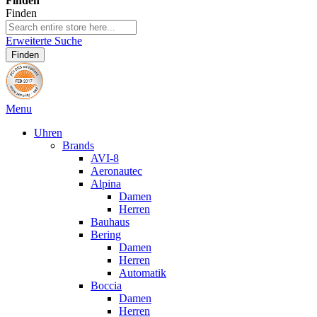
Finden
Finden
Erweiterte Suche
Finden
Menu
Uhren
Brands
AVI-8
Aeronautec
Alpina
Damen
Herren
Bauhaus
Bering
Damen
Herren
Automatik
Boccia
Damen
Herren