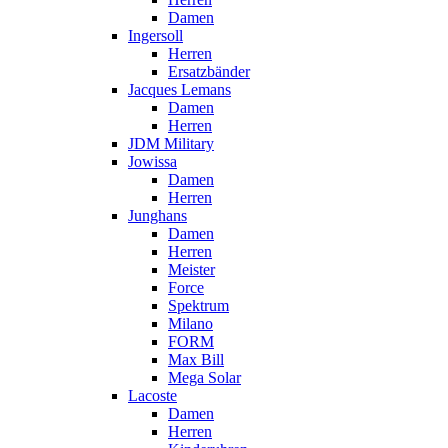
Damen
Ingersoll
Herren
Ersatzbänder
Jacques Lemans
Damen
Herren
JDM Military
Jowissa
Damen
Herren
Junghans
Damen
Herren
Meister
Force
Spektrum
Milano
FORM
Max Bill
Mega Solar
Lacoste
Damen
Herren