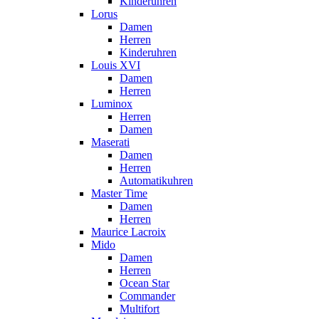
Kinderuhren
Lorus
Damen
Herren
Kinderuhren
Louis XVI
Damen
Herren
Luminox
Herren
Damen
Maserati
Damen
Herren
Automatikuhren
Master Time
Damen
Herren
Maurice Lacroix
Mido
Damen
Herren
Ocean Star
Commander
Multifort