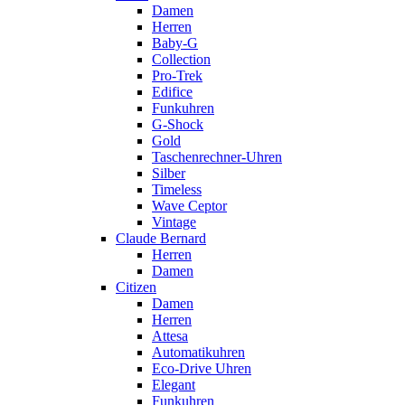
Damen
Herren
Baby-G
Collection
Pro-Trek
Edifice
Funkuhren
G-Shock
Gold
Taschenrechner-Uhren
Silber
Timeless
Wave Ceptor
Vintage
Claude Bernard
Herren
Damen
Citizen
Damen
Herren
Attesa
Automatikuhren
Eco-Drive Uhren
Elegant
Funkuhren