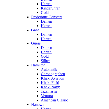
Herren
Kinderuhren
Gold
Frederique Constant
Damen
Herren
Gant
Damen
Herren
Guess
Damen
Herren
Gold
Silber
Hamilton
Automatik
Chronographen
Khaki Aviation
Khaki Field
Khaki Navy
Jazzmaster
Ventura
American Classic
Hanowa
Herren