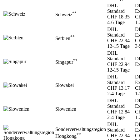
DHL
D
Standard
Ex
**
Schweiz
CHF 18.35
CH
4-6 Tage
1-
DHL
D
Standard
Ex
**
Serbien
CHF 22.94
CH
12-15 Tage
3-
DHL
Standard
D
**
Singapur
CHF 22.94
Ex
12-15 Tage
DHL
D
Standard
Ex
Slowakei
CHF 13.17
CH
2-4 Tage
1-
DHL
D
Standard
Ex
Slowenien
CHF 12.84
CH
2-4 Tage
1-
DHL
D
Sonderverwaltungsregion
Standard
Ex
**
CHF 22.94
CH
Hongkong