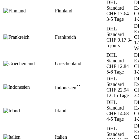
DHL
D
Standard
Ex
Finnland
CHF 17.64
CH
3-5 Tage
1-
D
DHL
Ex
Standard
Frankreich
CH
CHF 9.17
3-
1-
5 jours
We
DHL
D
Standard
Ex
Griechenland
CHF 12.84
CH
5-6 Tage
1-
DHL
D
Standard
Ex
**
Indonesien
CHF 22.94
CH
12-15 Tage
3-
DHL
D
Standard
Ex
Irland
CHF 14.68
CH
4-5 Tage
1-
D
DHL
Ex
Standard
Italien
CH