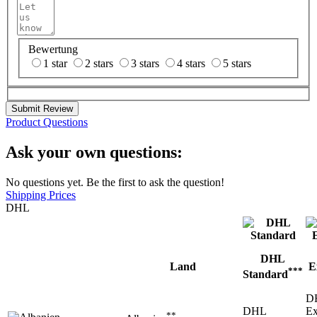
Bewertung
1 star
2 stars
3 stars
4 stars
5 stars
Submit Review
Product Questions
Ask your own questions:
No questions yet. Be the first to ask the question!
Shipping Prices
DHL
DHL
Land
E
***
Standard
D
DHL
Ex
**