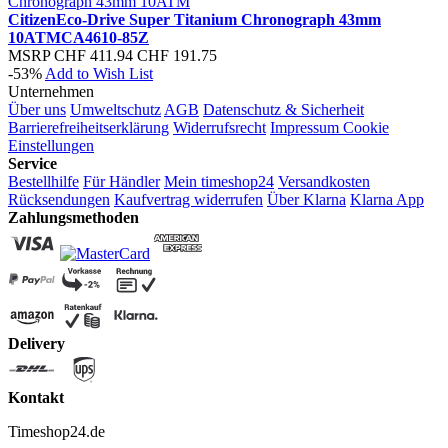
Citizen
Eco-Drive Super Titanium Chronograph 43mm
10ATM
CA4610-85Z
MSRP
CHF 411.94
CHF 191.75
-53%
Add to Wish List
Unternehmen
Über uns
Umweltschutz
AGB
Datenschutz & Sicherheit
Barrierefreiheitserklärung
Widerrufsrecht
Impressum
Cookie
Einstellungen
Service
Bestellhilfe
Für Händler
Mein timeshop24
Versandkosten
Rücksendungen
Kaufvertrag widerrufen
Über Klarna
Klarna App
Zahlungsmethoden
Delivery
Kontakt
Timeshop24.de