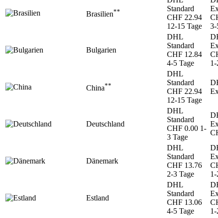
Standard
Ex
**
Brasilien
CHF 22.94
CH
12-15 Tage
3-
DHL
D
Standard
Ex
Bulgarien
CHF 12.84
CH
4-5 Tage
1-
DHL
Standard
D
**
China
CHF 22.94
Ex
12-15 Tage
DHL
D
Standard
Deutschland
Ex
CHF 0.00
1-
CH
3 Tage
DHL
D
Standard
Ex
Dänemark
CHF 13.76
CH
2-3 Tage
1-
DHL
D
Standard
Ex
Estland
CHF 13.06
CH
4-5 Tage
1-