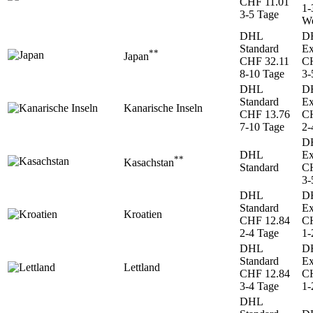
CHF 11.01
1-
3-5 Tage
We
DHL
D
Standard
Ex
**
Japan
CHF 32.11
CH
8-10 Tage
3-
DHL
D
Standard
Ex
Kanarische Inseln
CHF 13.76
CH
7-10 Tage
2-
D
DHL
Ex
**
Kasachstan
Standard
CH
3-
DHL
D
Standard
Ex
Kroatien
CHF 12.84
CH
2-4 Tage
1-
DHL
D
Standard
Ex
Lettland
CHF 12.84
CH
3-4 Tage
1-
DHL