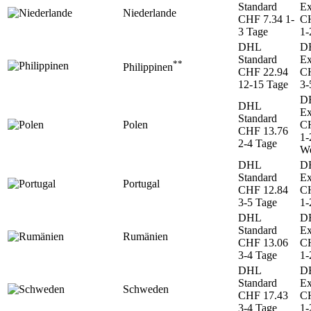
Standard
Ex
Niederlande
CHF 7.34
1-
CH
3 Tage
1-
DHL
D
Standard
Ex
**
Philippinen
CHF 22.94
CH
12-15 Tage
3-
D
DHL
Ex
Standard
Polen
CH
CHF 13.76
1-
2-4 Tage
We
DHL
D
Standard
Ex
Portugal
CHF 12.84
CH
3-5 Tage
1-
DHL
D
Standard
Ex
Rumänien
CHF 13.06
CH
3-4 Tage
1-
DHL
D
Standard
Ex
Schweden
CHF 17.43
CH
3-4 Tage
1-