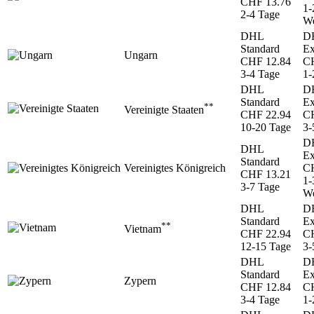
CHF 13.76
1-
2-4 Tage
We
DHL
D
Standard
Ex
Ungarn
CHF 12.84
CH
3-4 Tage
1-
DHL
D
Standard
Ex
**
Vereinigte Staaten
CHF 22.94
CH
10-20 Tage
3-
D
DHL
Ex
Standard
Vereinigtes Königreich
CH
CHF 13.21
1-
3-7 Tage
We
DHL
D
Standard
Ex
**
Vietnam
CHF 22.94
CH
12-15 Tage
3-
DHL
D
Standard
Ex
Zypern
CHF 12.84
CH
3-4 Tage
1-