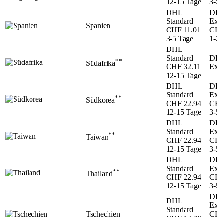
12-15 Tage
3-
DHL
D
Standard
Ex
Spanien
CHF 11.01
CH
3-5 Tage
1-
DHL
Standard
D
**
Südafrika
CHF 32.11
Ex
12-15 Tage
DHL
D
Standard
Ex
**
Südkorea
CHF 22.94
CH
12-15 Tage
3-
DHL
D
Standard
Ex
**
Taiwan
CHF 22.94
CH
12-15 Tage
3-
DHL
D
Standard
Ex
**
Thailand
CHF 22.94
CH
12-15 Tage
3-
D
DHL
Ex
Standard
Tschechien
CH