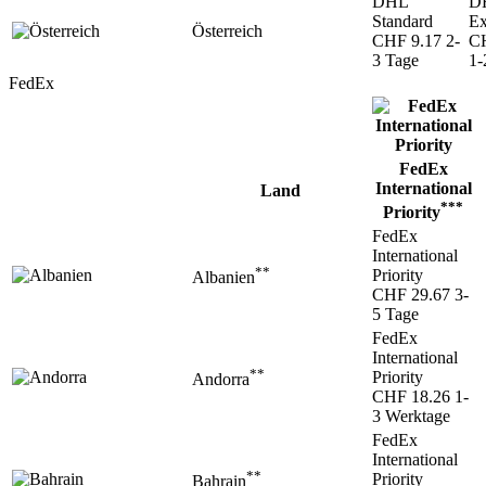
DHL
D
Standard
Ex
Österreich
CHF 9.17
2-
CH
3 Tage
1-
FedEx
FedEx
International
Land
***
Priority
FedEx
International
**
Priority
Albanien
CHF 29.67
3-
5 Tage
FedEx
International
**
Priority
Andorra
CHF 18.26
1-
3 Werktage
FedEx
International
**
Priority
Bahrain