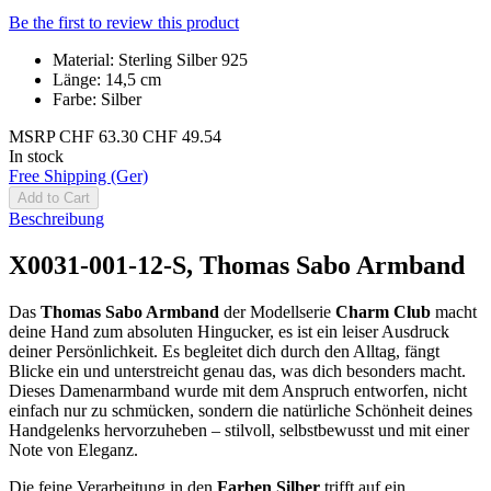
Be the first to review this product
Material: Sterling Silber 925
Länge: 14,5 cm
Farbe: Silber
MSRP
CHF 63.30
CHF 49.54
In stock
Free Shipping (Ger)
Add to Cart
Beschreibung
X0031-001-12-S, Thomas Sabo Armband
Das
Thomas Sabo Armband
der Modellserie
Charm Club
macht
deine Hand zum absoluten Hingucker, es ist ein leiser Ausdruck
deiner Persönlichkeit. Es begleitet dich durch den Alltag, fängt
Blicke ein und unterstreicht genau das, was dich besonders macht.
Dieses Damenarmband wurde mit dem Anspruch entworfen, nicht
einfach nur zu schmücken, sondern die natürliche Schönheit deines
Handgelenks hervorzuheben – stilvoll, selbstbewusst und mit einer
Note von Eleganz.
Die feine Verarbeitung in den
Farben Silber
trifft auf ein