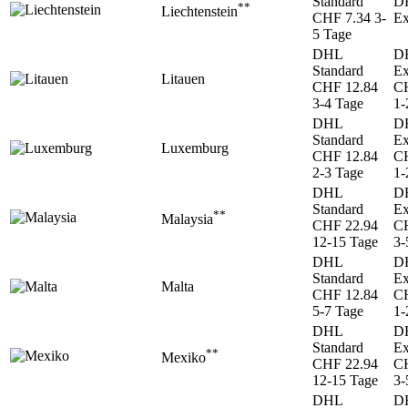
Standard
D
**
Liechtenstein
CHF 7.34
3-
Ex
5 Tage
DHL
D
Standard
Ex
Litauen
CHF 12.84
CH
3-4 Tage
1-
DHL
D
Standard
Ex
Luxemburg
CHF 12.84
CH
2-3 Tage
1-
DHL
D
Standard
Ex
**
Malaysia
CHF 22.94
CH
12-15 Tage
3-
DHL
D
Standard
Ex
Malta
CHF 12.84
CH
5-7 Tage
1-
DHL
D
Standard
Ex
**
Mexiko
CHF 22.94
CH
12-15 Tage
3-
DHL
D