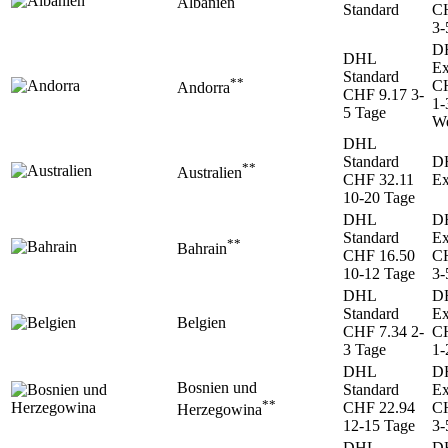
Albanien
Standard
CH
3-
D
DHL
Ex
Standard
**
CH
Andorra
CHF 9.17
3-
1-
5 Tage
We
DHL
Standard
D
**
Australien
CHF 32.11
Ex
10-20 Tage
DHL
D
Standard
Ex
**
Bahrain
CHF 16.50
CH
10-12 Tage
3-
DHL
D
Standard
Ex
Belgien
CHF 7.34
2-
CH
3 Tage
1-
DHL
D
Bosnien und
Standard
Ex
**
CHF 22.94
CH
Herzegowina
12-15 Tage
3-
DHL
D