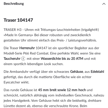
Beschreibung
Traser 104147
TRASER H3 -
Uhren mit Tritiumgas-Leuchteinheiten (trigalight®)
»Made In Germany« Bei dieser robusten und zweckdienlich
gestalteten Uhr stimmt einfach das Preis- / Leistungsverhältnis.
Die Traser
Herrenuhr
104147 ist ein sportlicher Begleiter aus der
Modell-Serie P66 Red Combat. Eine perfekte Wahl, wenn Sie eine
Taucheruhr
mit einer
Wasserdichte bis zu 20 ATM
und mit
einem sportlich lebendigen Look suchen.
Die Armbanduhr verfügt über ein schwarzes
Gehäuse
, aus
Edelstahl
gefertigt, das durch die
mattiert
e Oberfläche wie ein echter
Eyecatcher wirkt.
Das
rund
e Gehäuse ist
45 mm breit
sowie 12 mm hoch
und
schmückt, natürlich abhängig vom individuellen Geschmack, nahezu
jedes Handgelenk. Vom Gehäuse hebt sich die
beidseitig, drehbar
e
Lünette dezent ab, ebenso die
verschraubt
e Krone. Beim