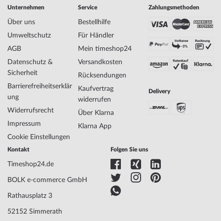
Herrenuhr 45mm 20ATM
Unternehmen
Service
Zahlungsmethoden
Hersteller Modellserie
P66 Red Combat
Über uns
Bestellhilfe
EAN Code
7630027700381
Marke
Traser
Umweltschutz
Für Händler
SKU
mid-22500
AGB
Mein timeshop24
Geschlecht
Herren
Datenschutz &
Versandkosten
Hersteller Artikel-Nr.
104147
Sicherheit
Rücksendungen
Style
Sportlich
Barrierefreiheitserklär
Artikel-Gewicht
0.10
Kaufvertrag
Delivery
ung
widerrufen
Widerrufsrecht
Über Klarna
Anzeige
Analog
Impressum
Klarna App
Antrieb
Batterie (Quarz)
Cookie Einstellungen
Uhrwerk
517.6 DD, Ronda
Kontakt
Folgen Sie uns
Bezeichnung
Funktionen
Datum, Minute, Sekunde, Stunde, Wochentag
Timeshop24.de
BOLK e-commerce GmbH
Gehäuse Material
Edelstahl
Rathausplatz 3
Gehäusebreite
45
52152 Simmerath
Gehäusedicke
12