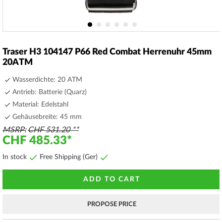
Skip
to
Traser H3 104147 P66 Red Combat Herrenuhr 45mm
the
20ATM
beginning
of
Wasserdichte: 20 ATM
the
Antrieb: Batterie (Quarz)
images
Material: Edelstahl
gallery
Gehäusebreite: 45 mm
MSRP
CHF 531.20
CHF 485.33
In stock
Free Shipping (Ger)
ADD TO CART
PROPOSE PRICE