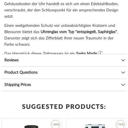
Gehäuseboden der Uhr handelt es sich um einen Edelstahlboden,
verschraubt, der den Schlusspunkt für ein ansprechendes Design
setzt.
Einen weitgehenden Schutz vor unbeabsichtigten Kratzern und
Blessuren bietet das
Uhrenglas vom Typ "entspiegelt, Saphirglas"
.
Darunter zeigt sich das Zifferblatt Ihrer neuen Traumuhr in der
Farbe
schwarz
.
Das Herzstück dieses Zeitmessers ist ein
Swiss Made
Quarz Uhrwerk (mit Batterie)
, das, wie für Traser Uhren üblich,
Reviews
eine präzise Zeitmessung garantiert und folgende Funktionen
bereitstellt:
Product Questions
Datum, Minute, Sekunde, Stunde, Wochentag
.
Eine gute Alltagstauglichkeit sichert die Wasserdichtigkeit von
20
Shipping Prices
ATM (Prüfdruck)
, wie Sie der nachfolgenden Liste entnehmen
können:
3 ATM: Wasserspritzer während des Händewaschens sind ok.
SUGGESTED PRODUCTS:
5 ATM: Duschen & Baden ist mit dieser Uhr möglich. Schwimmen
oder Tauchen nicht.
10 ATM: Einem Schwimmbadbesuch ist die Uhr gewachsen,
-10%
-71%
Tauchgängen hingegen nicht.