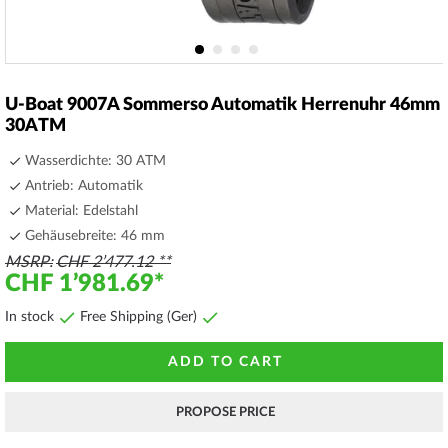
Skip
to
U-Boat 9007A Sommerso Automatik Herrenuhr 46mm
the
30ATM
beginning
of
Wasserdichte: 30 ATM
the
Antrieb: Automatik
images
Material: Edelstahl
gallery
Gehäusebreite: 46 mm
MSRP
CHF 2’477.12
CHF 1’981.69
In stock
Free Shipping (Ger)
ADD TO CART
PROPOSE PRICE