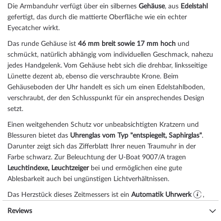
Die Armbanduhr verfügt über ein silbernes
Gehäuse
, aus
Edelstahl
gefertigt, das durch die
mattiert
e Oberfläche wie ein echter
Eyecatcher wirkt.
Das
rund
e Gehäuse ist
46 mm breit
sowie 17 mm hoch
und
schmückt, natürlich abhängig vom individuellen Geschmack, nahezu
jedes Handgelenk. Vom Gehäuse hebt sich die
drehbar, linksseitig
e
Lünette dezent ab, ebenso die
verschraubt
e Krone. Beim
Gehäuseboden der Uhr handelt es sich um einen Edelstahlboden,
verschraubt, der den Schlusspunkt für ein ansprechendes Design
setzt.
Einen weitgehenden Schutz vor unbeabsichtigten Kratzern und
Blessuren bietet das
Uhrenglas vom Typ "entspiegelt, Saphirglas"
.
Darunter zeigt sich das Zifferblatt Ihrer neuen Traumuhr in der
Farbe
schwarz
. Zur Beleuchtung der U-Boat 9007/A tragen
Leuchtindexe, Leuchtzeiger
bei und ermöglichen eine gute
Ablesbarkeit auch bei ungünstigen Lichtverhältnissen.
Das Herzstück dieses Zeitmessers ist ein
Automatik Uhrwerk
,
das, wie für U-Boat Uhren üblich, eine präzise Zeitmessung
Reviews
garantiert und folgende Funktionen bereitstellt:
24-Stunden,