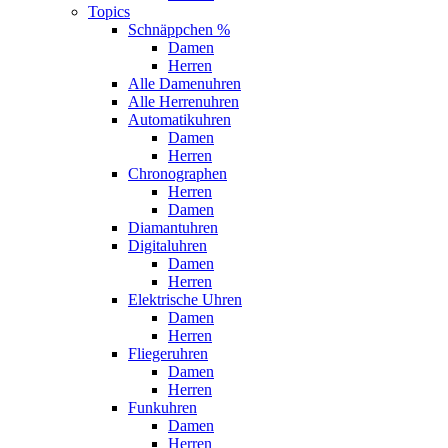
Topics
Schnäppchen %
Damen
Herren
Alle Damenuhren
Alle Herrenuhren
Automatikuhren
Damen
Herren
Chronographen
Herren
Damen
Diamantuhren
Digitaluhren
Damen
Herren
Elektrische Uhren
Damen
Herren
Fliegeruhren
Damen
Herren
Funkuhren
Damen
Herren