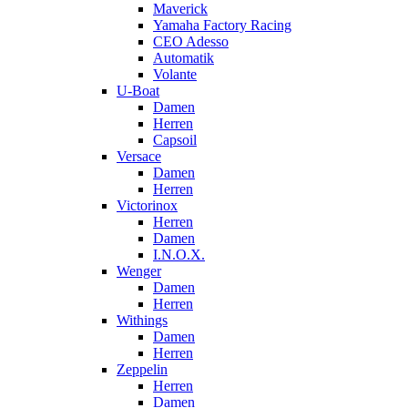
Maverick
Yamaha Factory Racing
CEO Adesso
Automatik
Volante
U-Boat
Damen
Herren
Capsoil
Versace
Damen
Herren
Victorinox
Herren
Damen
I.N.O.X.
Wenger
Damen
Herren
Withings
Damen
Herren
Zeppelin
Herren
Damen