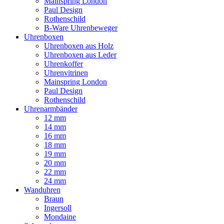
Mainspring London
Paul Design
Rothenschild
B-Ware Uhrenbeweger
Uhrenboxen
Uhrenboxen aus Holz
Uhrenboxen aus Leder
Uhrenkoffer
Uhrenvitrinen
Mainspring London
Paul Design
Rothenschild
Uhrenarmbänder
12 mm
14 mm
16 mm
18 mm
19 mm
20 mm
22 mm
24 mm
Wanduhren
Braun
Ingersoll
Mondaine