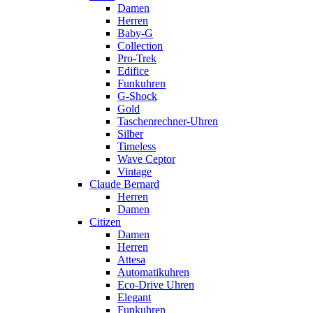
Damen
Herren
Baby-G
Collection
Pro-Trek
Edifice
Funkuhren
G-Shock
Gold
Taschenrechner-Uhren
Silber
Timeless
Wave Ceptor
Vintage
Claude Bernard
Herren
Damen
Citizen
Damen
Herren
Attesa
Automatikuhren
Eco-Drive Uhren
Elegant
Funkuhren