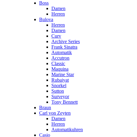
Boss
Damen
Herren
Bulova
Herren
Damen
Curv
Archive Series
Frank Sinatra
Automatik
Accutron
Classic
Maquina
Marine Star
Rubaiyat
Snorkel
Sutton
Surveyor
Tony Bennett
Braun
Carl von Zeyten
Damen
Herren
Automatikuhren
Casio