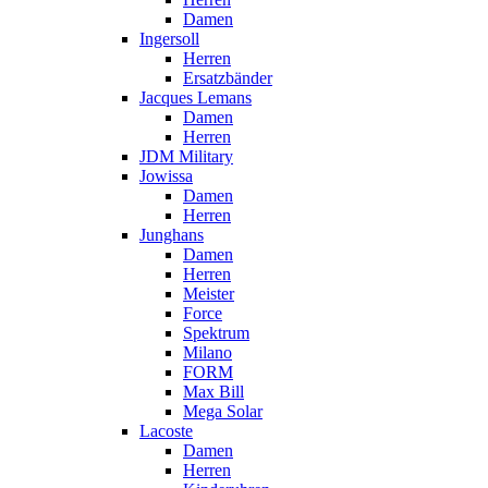
Damen
Ingersoll
Herren
Ersatzbänder
Jacques Lemans
Damen
Herren
JDM Military
Jowissa
Damen
Herren
Junghans
Damen
Herren
Meister
Force
Spektrum
Milano
FORM
Max Bill
Mega Solar
Lacoste
Damen
Herren