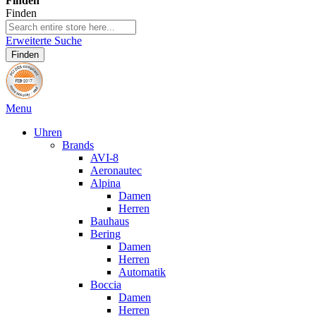
Finden
Finden
Erweiterte Suche
Finden
Menu
Uhren
Brands
AVI-8
Aeronautec
Alpina
Damen
Herren
Bauhaus
Bering
Damen
Herren
Automatik
Boccia
Damen
Herren