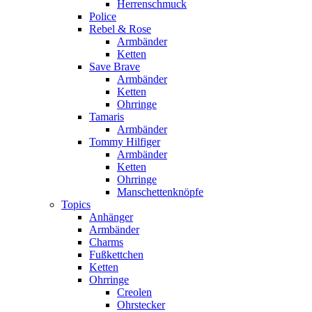
Herrenschmuck
Police
Rebel & Rose
Armbänder
Ketten
Save Brave
Armbänder
Ketten
Ohrringe
Tamaris
Armbänder
Tommy Hilfiger
Armbänder
Ketten
Ohrringe
Manschettenknöpfe
Topics
Anhänger
Armbänder
Charms
Fußkettchen
Ketten
Ohrringe
Creolen
Ohrstecker