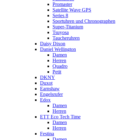
Promaster
Satellite Wave GPS
Series 8
Sportuhren und Chronographen
Super-Titanium
Tsuyosa
Taucheruhren
Daisy Dixon
Daniel Wellington
Damen
Herren
Quadro
Petit
DKNY
Duxot
Earnshaw
Engelsrufer
Edox
Damen
Herren
ETT Eco Tech Time
Damen
Herren
Festina
Damen