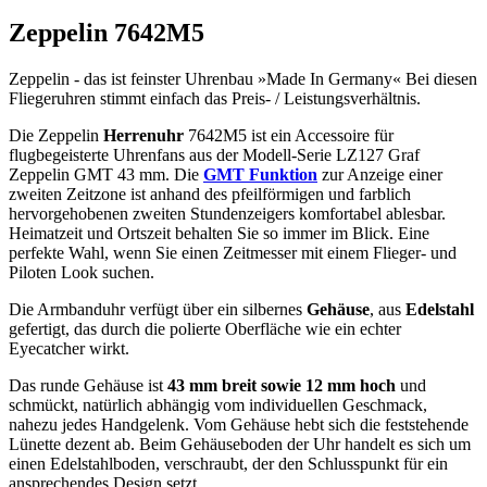
Zeppelin 7642M5
Zeppelin - das ist feinster Uhrenbau »Made In Germany« Bei diesen
Fliegeruhren stimmt einfach das Preis- / Leistungsverhältnis.
Die Zeppelin
Herrenuhr
7642M5 ist ein Accessoire für
flugbegeisterte Uhrenfans aus der Modell-Serie LZ127 Graf
Zeppelin GMT 43 mm. Die
GMT Funktion
zur Anzeige einer
zweiten Zeitzone ist anhand des pfeilförmigen und farblich
hervorgehobenen zweiten Stundenzeigers komfortabel ablesbar.
Heimatzeit und Ortszeit behalten Sie so immer im Blick. Eine
perfekte Wahl, wenn Sie einen Zeitmesser mit einem Flieger- und
Piloten Look suchen.
Die Armbanduhr verfügt über ein silbernes
Gehäuse
, aus
Edelstahl
gefertigt, das durch die
poliert
e Oberfläche wie ein echter
Eyecatcher wirkt.
Das
rund
e Gehäuse ist
43 mm breit
sowie 12 mm hoch
und
schmückt, natürlich abhängig vom individuellen Geschmack,
nahezu jedes Handgelenk. Vom Gehäuse hebt sich die
feststehend
e
Lünette dezent ab. Beim Gehäuseboden der Uhr handelt es sich um
einen Edelstahlboden, verschraubt, der den Schlusspunkt für ein
ansprechendes Design setzt.