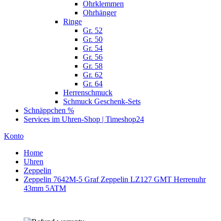
Ohrklemmen
Ohrhänger
Ringe
Gr. 52
Gr. 50
Gr. 54
Gr. 56
Gr. 58
Gr. 62
Gr. 64
Herrenschmuck
Schmuck Geschenk-Sets
Schnäppchen %
Services im Uhren-Shop | Timeshop24
Konto
Home
Uhren
Zeppelin
Zeppelin 7642M-5 Graf Zeppelin LZ127 GMT Herrenuhr
43mm 5ATM