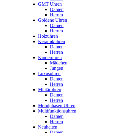
GMT Uhren
Damen
Herren
Goldene Uhren
Damen
Herren
Holzuhren
Keramikuhren
Damen
Herren
Kinderuhren
Mädchen
Jungen
Luxusuhren
Damen
Herren
Militäruhren
Damen
Herren
Mondphasen Uhren
Multifunktionsuhren
Damen
Herren
Neuheiten
Damen