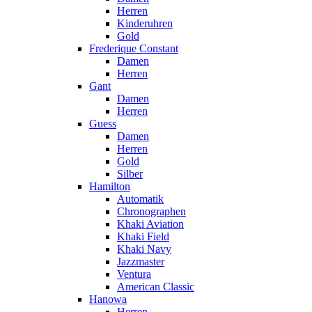
Herren
Kinderuhren
Gold
Frederique Constant
Damen
Herren
Gant
Damen
Herren
Guess
Damen
Herren
Gold
Silber
Hamilton
Automatik
Chronographen
Khaki Aviation
Khaki Field
Khaki Navy
Jazzmaster
Ventura
American Classic
Hanowa
Herren